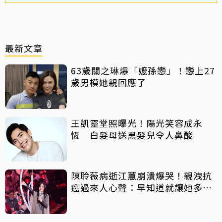
最新文章
63歲關之琳爆「嬤孫戀」！戀上27
歲男模她親回應了
王凱靈堂照曝光！陽光笑容成永
恆 白髮母送黑髮兒令人鼻酸
陳聆薇病逝江蕙崩潰爆哭！親洩抗
癌過來人心聲：早知道就讓她多化
一點