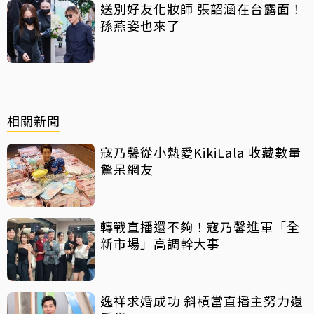
送別好友化妝師 張韶涵在台露面！
孫燕姿也來了
相關新聞
寇乃馨從小熱愛KikiLala 收藏數量
驚呆網友
轉戰直播還不夠！寇乃馨進軍「全
新市場」高調幹大事
逸祥求婚成功 斜槓當直播主努力還