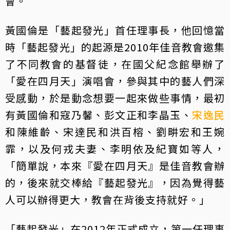
會。
黃國倫是「藝起發光」首任理事長，他回憶當
時「藝起發光」的起源是2010年佳音教會邀集
了不同教會的基督徒，在國父紀念館舉辦了
「愛在四月天」演唱會，參與其中的藝人們深
受感動，於是動念想要一起來做些事情，最初
有黃國倫和寇乃馨、彭文正和李晶玉、
宋逸民
和陳維齡、宋達民和洪百榕、劉畊宏和王婉
霏，以及何戎夫妻、李明依及紀寶如等人，
「簡單說，本來『愛在四月天』是佳音教會辦
的，後來就交棒給『藝起發光』，因為覺得藝
人可以辦得更大，教會在背後支持就好。」
「藝起發光」在2012年正式成立，第一任理事