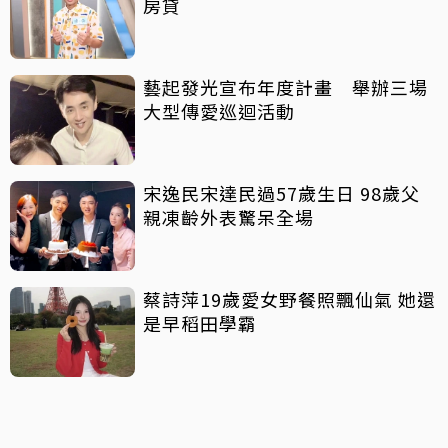
房貸
藝起發光宣布年度計畫 舉辦三場
大型傳愛巡迴活動
宋逸民宋達民過57歲生日 98歲父
親凍齡外表驚呆全場
蔡詩萍19歲愛女野餐照飄仙氣 她還
是早稻田學霸