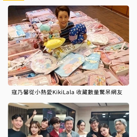
寇乃馨從小熱愛KikiLala 收藏數量驚呆網友