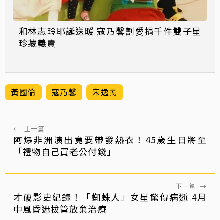
和林志玲耶誕送暖 寇乃馨割愛捐千件雙子星
珍藏義賣
黃國倫
寇乃馨
宋逸民
←
上一篇
阿爆非洲演出竟要帶發熱衣！45歲生日將至
「禮物自己買老公付錢」
下一篇
→
才破影史紀錄！「蜘蛛人」女星驚傳病逝 4月
中風昏迷拔管放棄治療