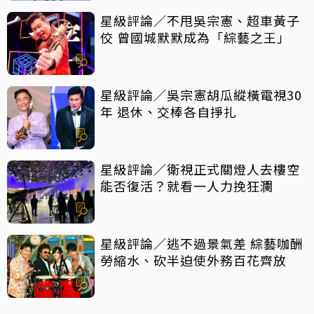
星級評論／不甩吳宗憲、超車黃子
佼 曾國城默默成為「綜藝之王」
星級評論／吳宗憲胡瓜縱橫電視30
年 退休、交棒各自掙扎
星級評論／衛視正式關燈人去樓空
能否復活？就看一人力挽狂瀾
星級評論／逃不過景氣差 綜藝咖酬
勞縮水、砍半迫使外務百花齊放