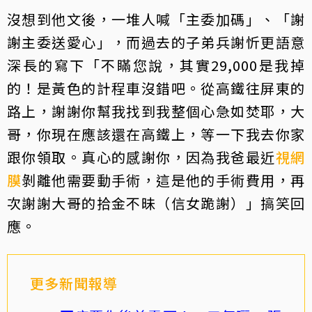
沒想到他文後，一堆人喊「主委加碼」、「謝
謝主委送愛心」，而過去的子弟兵謝忻更語意
深長的寫下「不瞞您說，其實29,000是我掉
的！是黃色的計程車沒錯吧。從高鐵往屏東的
路上，謝謝你幫我找到我整個心急如焚耶，大
哥，你現在應該還在高鐵上，等一下我去你家
跟你領取。真心的感謝你，因為我爸最近
視網
膜
剝離他需要動手術，這是他的手術費用，再
次謝謝大哥的拾金不昧（信女跪謝）」搞笑回
應。
更多新聞報導