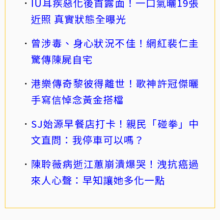
IU耳疾惡化後首露面！一口氣曬19張
近照 真實狀態全曝光
曾涉毒、身心狀況不佳！網紅裴仁圭
驚傳陳屍自宅
港樂傳奇黎彼得離世！歌神許冠傑曬
手寫信悼念黃金搭檔
SJ始源早餐店打卡！親民「碰拳」中
文直問：我停車可以嗎？
陳聆薇病逝江蕙崩潰爆哭！洩抗癌過
來人心聲：早知讓她多化一點