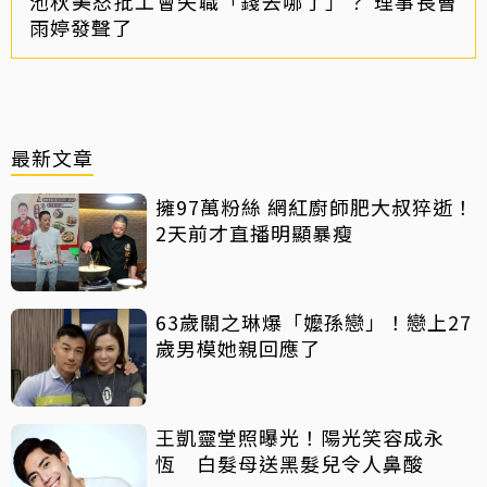
池秋美怒批工會失職「錢去哪了」？ 理事長曹
雨婷發聲了
最新文章
擁97萬粉絲 網紅廚師肥大叔猝逝！
2天前才直播明顯暴瘦
63歲關之琳爆「嬤孫戀」！戀上27
歲男模她親回應了
王凱靈堂照曝光！陽光笑容成永
恆 白髮母送黑髮兒令人鼻酸