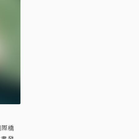
國際橋
臉書發