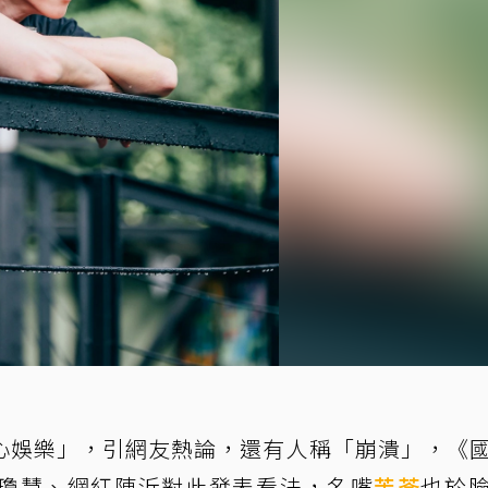
心娛樂」，引網友熱論，還有人稱「崩潰」，《
瓊慧、網紅陳沂對此發表看法，名嘴
苦苓
也於