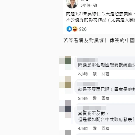
苦苓看網友對吳慷仁傳簽約中國