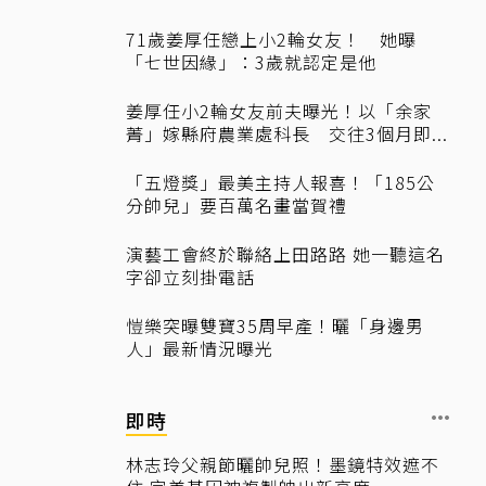
71歲姜厚任戀上小2輪女友！ 她曝
「七世因緣」：3歲就認定是他
姜厚任小2輪女友前夫曝光！以「余家
菁」嫁縣府農業處科長 交往3個月即...
「五燈獎」最美主持人報喜！「185公
分帥兒」要百萬名畫當賀禮
演藝工會終於聯絡上田路路 她一聽這名
字卻立刻掛電話
愷樂突曝雙寶35周早產！曬「身邊男
人」最新情況曝光
即時
林志玲父親節曬帥兒照！墨鏡特效遮不