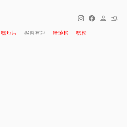
噓短片
娛樂有評
哈燒榜
噓粉