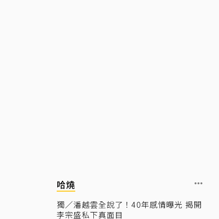
哈燒
獨／潘越雲全說了！40年感情曝光 揭開
李宗盛私下真面目