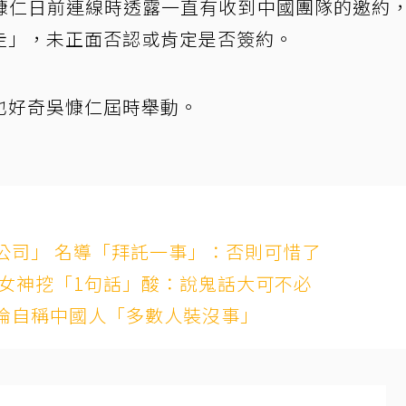
慷仁日前連線時透露一直有收到中國團隊的邀約
走」，未正面否認或肯定是否簽約。
也好奇吳慷仁屆時舉動。
公司」 名導「拜託一事」：否則可惜了
民女神挖「1句話」酸：說鬼話大可不必
倫自稱中國人「多數人裝沒事」