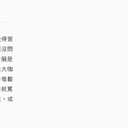
覺得簽
展沒問
發展是
堆大咖
一堆藝
陸就罵
錢，或