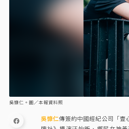
吳慷仁。圖／本報資料照
吳慷仁
傳簽約中國經紀公司「壹
牌社》導演汪怡昕、鄉民女神黃