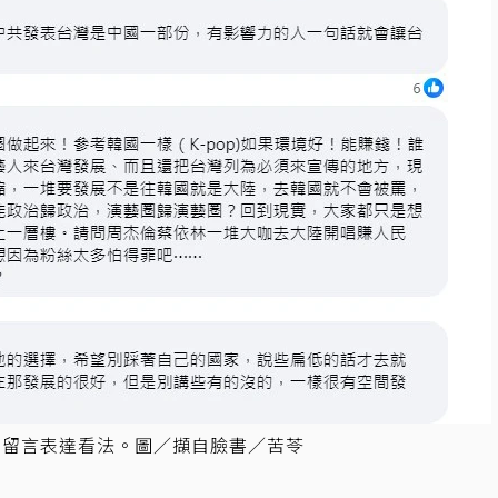
下留言表達看法。圖／擷自臉書／苦苓