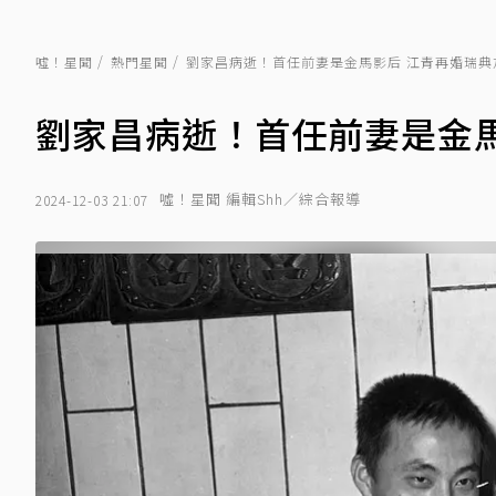
噓！星聞
熱門星聞
劉家昌病逝！首任前妻是金馬影后 江青再婚瑞典
劉家昌病逝！首任前妻是金
噓！星聞 編輯Shh／綜合報導
2024-12-03 21:07