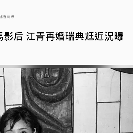
尪近況曝
馬影后 江青再婚瑞典尪近況曝