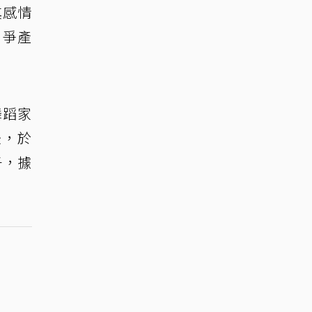
其感情
、爭產
舞蹈家
後，於
子，據