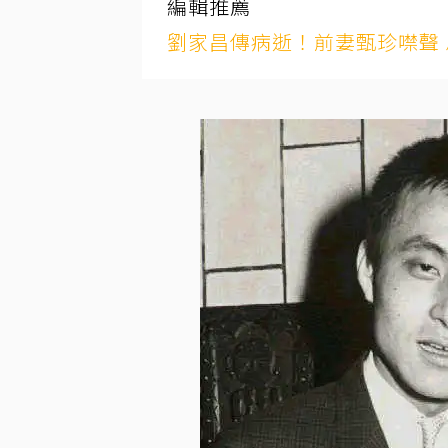
編輯推薦
劉家昌傳病逝！前妻甄珍噤聲