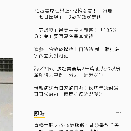
71歲姜厚任戀上小2輪女友！ 她曝
「七世因緣」：3歲就認定是他
「五燈獎」最美主持人報喜！「185公
分帥兒」要百萬名畫當賀禮
演藝工會終於聯絡上田路路 她一聽這名
字卻立刻掛電話
獨／2個小孩赴美要燒2千萬 曲艾玲嘆後
輩削價只拿她十分之一酬勞競爭
母親病逝昔日家醜再掀！侯炳瑩認封鎖
哥哥侯冠群 兩度抗癌近況曝光
即時
直播主肥大叔46歲驟逝！昔競爭對手丟