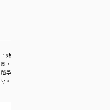
角。她
舞團，
舞蹈學
身分。