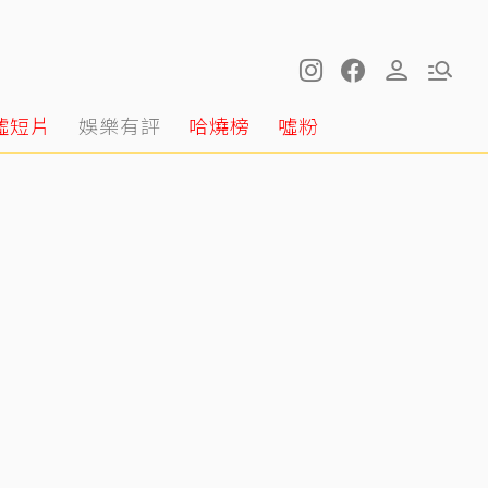
噓短片
娛樂有評
哈燒榜
噓粉