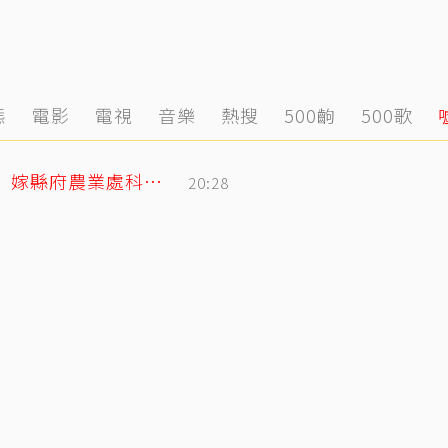
態
電影
電視
音樂
熱搜
500齣
500歌
姜厚任小2輪女友前夫曝光！以「余家菁」嫁縣府農業處科長 交往3月閃婚
20:28