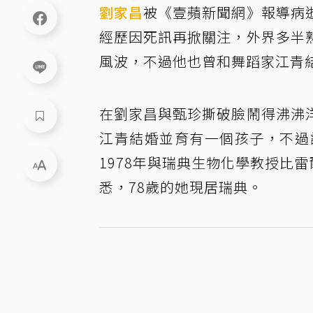
劉家昌
被《壹蘋新聞網》報導病
經歷因死訊再掀關注，外界多半
風波，不過他也曾和舞蹈家江青
在劉家昌與甄珍撕破臉鬧得沸沸
江青結婚並育有一個孩子，不過
1978年與瑞典生物化學教授比雷爾
悉，78歲的她現居瑞典。