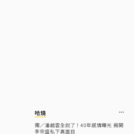
哈燒
獨／潘越雲全說了！40年感情曝光 揭開
李宗盛私下真面目