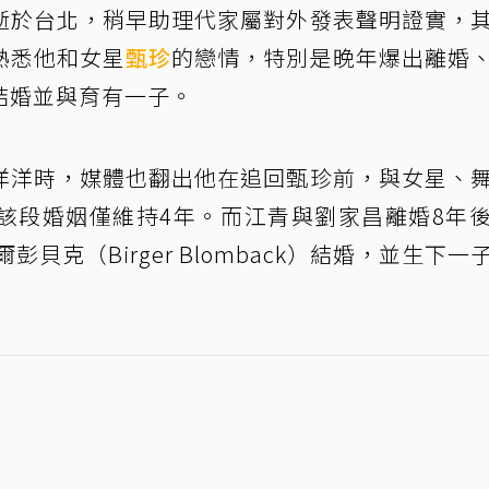
逝於台北，稍早助理代家屬對外發表聲明證實，
熟悉他和女星
甄珍
的戀情，特別是晚年爆出離婚
結婚並與育有一子。
洋洋時，媒體也翻出他在追回甄珍前，與女星、
該段婚姻僅維持4年。而江青與劉家昌離婚8年
彭貝克（Birger Blomback）結婚，並生下一