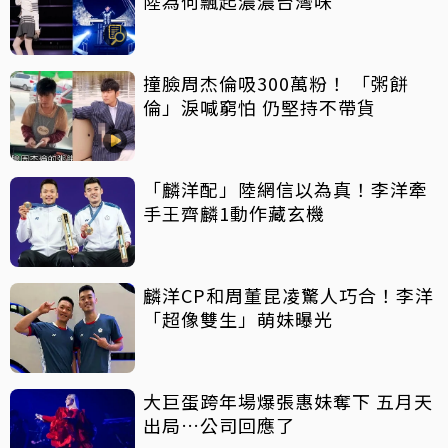
陸為何飄起濃濃台灣味
撞臉周杰倫吸300萬粉！ 「粥餅
倫」淚喊窮怕 仍堅持不帶貨
「麟洋配」陸網信以為真！李洋牽
手王齊麟1動作藏玄機
麟洋CP和周董昆凌驚人巧合！李洋
「超像雙生」萌妹曝光
大巨蛋跨年場爆張惠妹奪下 五月天
出局…公司回應了