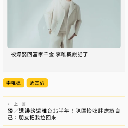
被爆娶回富家千金 李唯楓說話了
李唯楓
周杰倫
←
上一篇
獨／遭誹謗遠離台北半年！陳匡怡吃胖療癒自
己：朋友把我拉回來