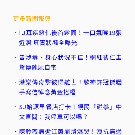
更多新聞報導
IU耳疾惡化後首露面！一口氣曬19張
近照 真實狀態全曝光
曾涉毒、身心狀況不佳！網紅裴仁圭
驚傳陳屍自宅
港樂傳奇黎彼得離世！歌神許冠傑曬
手寫信悼念黃金搭檔
SJ始源早餐店打卡！親民「碰拳」中
文直問：我停車可以嗎？
陳聆薇病逝江蕙崩潰爆哭！洩抗癌過