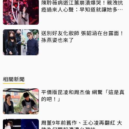
陳聆薇病逝江蕙崩潰爆哭！親洩抗
癌過來人心聲：早知道就讓她多化
一點
送別好友化妝師 張韶涵在台露面！
孫燕姿也來了
相關新聞
平價版昆凌和周杰倫 網驚「這是真
的吧！」
周董9年前舊作、王心凌再翻紅 大