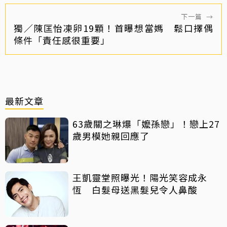
下一篇
→
獨／陳匡怡凍卵19顆！首曝想當媽 鬆口擇偶
條件「責任感很重要」
最新文章
63歲關之琳爆「嬤孫戀」！戀上27
歲男模她親回應了
王凱靈堂照曝光！陽光笑容成永
恆 白髮母送黑髮兒令人鼻酸