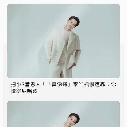
把小S當恩人！「鼻涕哥」李唯楓慘遭轟：你
懂得屁唱歌