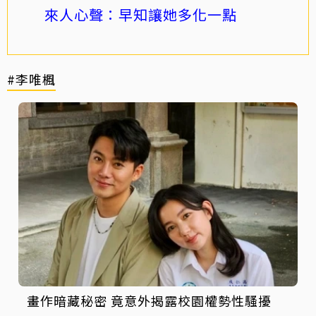
來人心聲：早知讓她多化一點
#李唯楓
畫作暗藏秘密 竟意外揭露校園權勢性騷擾