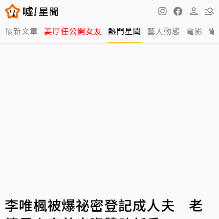
最新文章
姜厚任公開女友
熱門星聞
藝人動態
電影
電
李唯楓被爆祕密登記成人夫 老