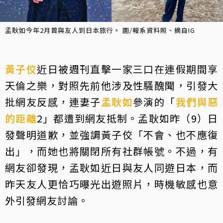
孟耿如今年2月曾與友人到日本旅行。 圖/報系資料照、摘自IG
黃子佼
近日被週刊直擊一家三口在連假期間享
天倫之樂，對照先前他涉及性騷醜聞，引發大
批網友反感，連妻子
孟耿如
參演的「
我們與惡
的距離
2」都遭到網友抵制。孟耿如昨（9）日
發聲明道歉，並強調黃子佼「不會、也不應復
出」，而她也將關閉所有社群帳號。不過，有
網友卻發現，孟耿如近日與友人同遊日本，而
昨天友人更恰巧曝光出遊照片，時機敏感也意
外引發網友討論。