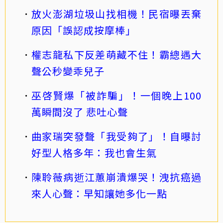
放火澎湖垃圾山找相機！民宿曝丟棄
原因「誤認成按摩棒」
權志龍私下反差萌藏不住！霸總遇大
聲公秒變乖兒子
巫啓賢爆「被詐騙」！一個晚上100
萬瞬間沒了 悲吐心聲
曲家瑞突發聲「我受夠了」！自曝討
好型人格多年：我也會生氣
陳聆薇病逝江蕙崩潰爆哭！洩抗癌過
來人心聲：早知讓她多化一點