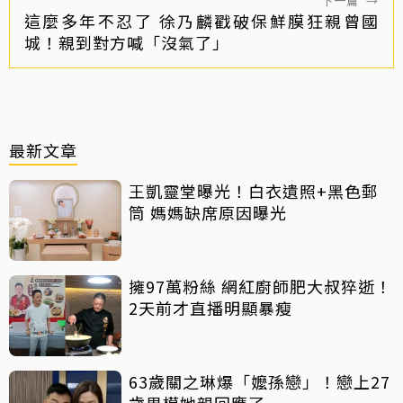
下一篇
→
這麼多年不忍了 徐乃麟戳破保鮮膜狂親曾國
城！親到對方喊「沒氣了」
最新文章
王凱靈堂曝光！白衣遺照+黑色郵
筒 媽媽缺席原因曝光
擁97萬粉絲 網紅廚師肥大叔猝逝！
2天前才直播明顯暴瘦
63歲關之琳爆「嬤孫戀」！戀上27
歲男模她親回應了