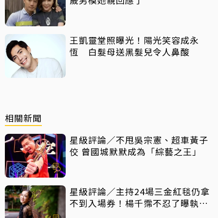
王凱靈堂照曝光！陽光笑容成永
恆 白髮母送黑髮兒令人鼻酸
相關新聞
星級評論／不甩吳宗憲、超車黃子
佼 曾國城默默成為「綜藝之王」
星級評論／主持24場三金紅毯仍拿
不到入場券！楊千霈不忍了曝執委
會1舉動「當場爆淚」