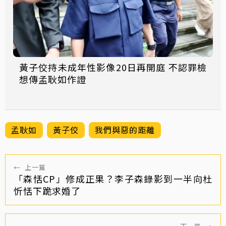
黃子佼持未成年性影像20日再開庭 不認罪檢
想傳孟耿如作證
孟耿如
黃子佼
我們與惡的距離
←
上一篇
「森恬CP」修成正果？李子森錄影到一半向杜
忻恬下跪求婚了