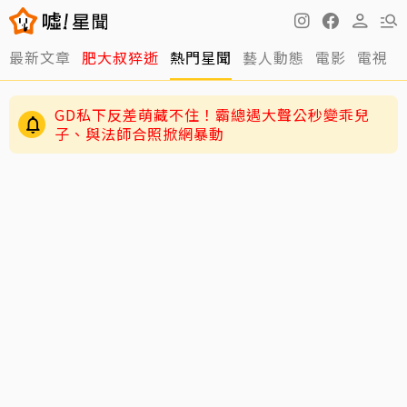
最新文章
肥大叔猝逝
熱門星聞
藝人動態
電影
電視
周渝民護女超狂！放話未來女婿千萬聘金才行