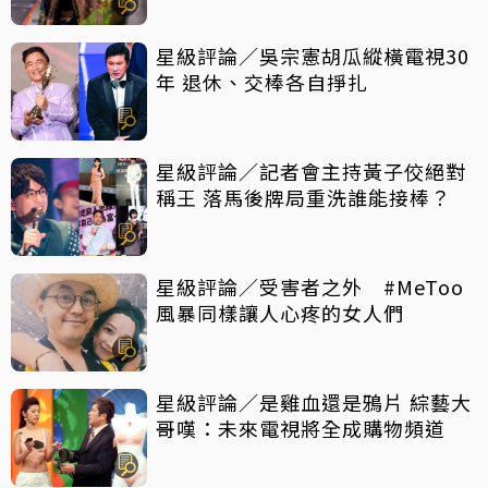
星級評論／吳宗憲胡瓜縱橫電視30
年 退休、交棒各自掙扎
星級評論／記者會主持黃子佼絕對
稱王 落馬後牌局重洗誰能接棒？
星級評論／受害者之外 #MeToo
風暴同樣讓人心疼的女人們
星級評論／是雞血還是鴉片 綜藝大
哥嘆：未來電視將全成購物頻道