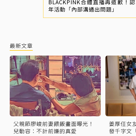
BLACKPINK合體直播再道歉！認
年活動「內部溝通出問題」
最新文章
父親節廖峻前妻餵飯畫面曝光！
姜厚任女
兒動容：不計前嫌的真愛
發千字文