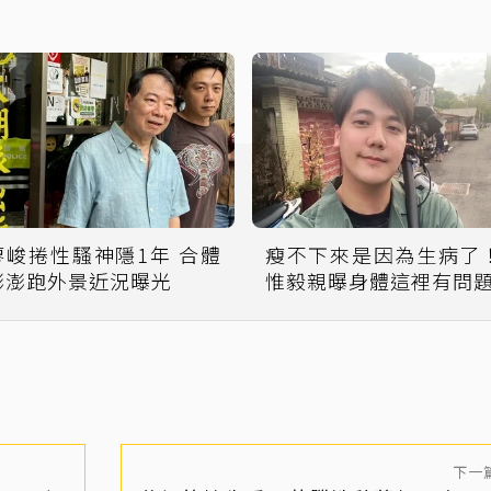
廖峻捲性騷神隱1年 合體
瘦不下來是因為生病了
澎澎跑外景近況曝光
惟毅親曝身體這裡有問
下一