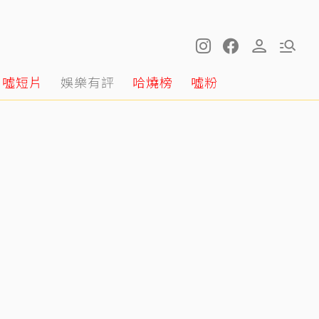
噓短片
娛樂有評
哈燒榜
噓粉