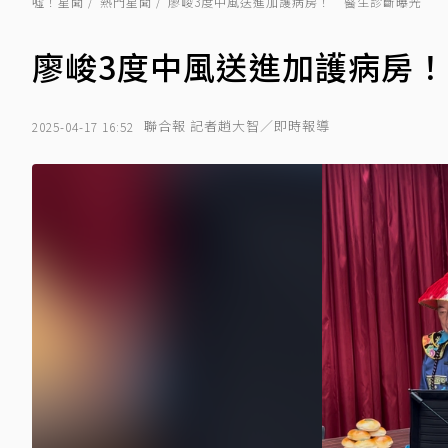
噓！星聞
熱門星聞
廖峻3度中風送進加護病房！ 醫生診斷曝光
廖峻3度中風送進加護病房
聯合報 記者趙大智／即時報導
2025-04-17 16:52