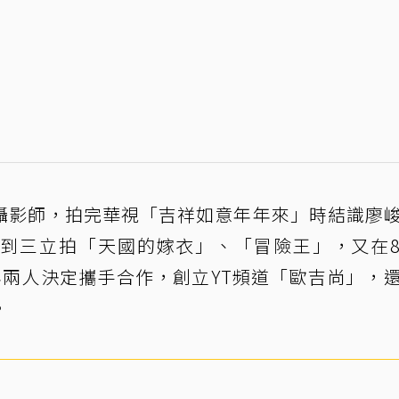
攝影師，拍完華視「吉祥如意年年來」時結識廖
到三立拍「天國的嫁衣」、「冒險王」，又在
年兩人決定攜手合作，創立YT頻道「歐吉尚」，
。