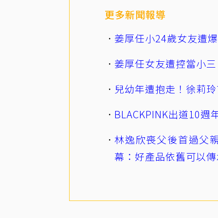
更多新聞報導
姜厚任小24歲女友遭
姜厚任女友遭控當小三
兒幼年遭抱走！徐莉玲
BLACKPINK出道1
林逸欣喪父後首過父親
幕：好產品依舊可以傳