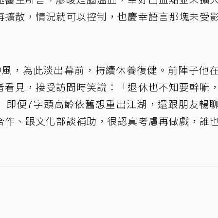
再擴散，情況就可以控制，也慶幸語言那塊未受
先後中風，為此淡出幕前，持續休養復健。前陣子他
者看見，接受訪問時笑說：「退休也不知要幹嘛
」即便7字頭高齡依舊想重出江湖，還跟朋友暢
合作、跟文化部談補助，很認真考慮再做戲，誰