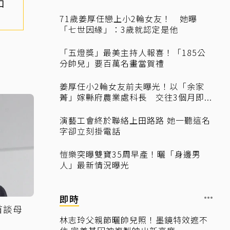
三口
71歲姜厚任戀上小2輪女友！ 她曝
「七世因緣」：3歲就認定是他
「五燈獎」最美主持人報喜！「185公
分帥兒」要百萬名畫當賀禮
姜厚任小2輪女友前夫曝光！以「余家
菁」嫁縣府農業處科長 交往3個月即...
演藝工會終於聯絡上田路路 她一聽這名
字卻立刻掛電話
愷樂突曝雙寶35周早產！曬「身邊男
人」最新情況曝光
即時
首談母
林志玲父親節曬帥兒照！墨鏡特效遮不