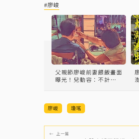
#廖峻
父親節廖峻前妻餵飯畫面
曝光！兒動容：不計前嫌
的真愛
廖峻
瓊瑤
←
上一篇