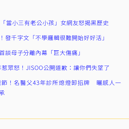
爆「當小三有老公小孩」女網友怒揭黑歷史
！發千字文「不學邏輯很難開始好好活」
首談母子分離內幕「巨大傷痛」
0週年惹眾怒！JISOO公開道歉：讓你們失望了
節！名醫父43年診所熄燈卸招牌 曬感人一
承