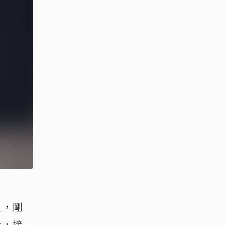
室，剛
大，接