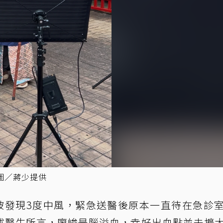
圖／蔣少提供
被發現3度中風，緊急送醫後原本一直待在急診
述醫生所言，廖峻是腦溢血，幸好出血點並未擴