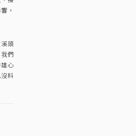
影響，
在溪頭
，我們
聊雄心
也沒料