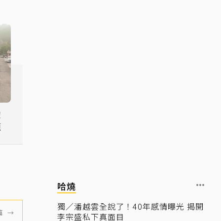
！
題
哈燒
獨／潘越雲全說了！40年感情曝光 揭開
篇
→
李宗盛私下真面目