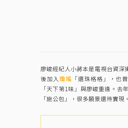
廖峻經紀人小蔣本是電視台資深
後加入
瓊瑤
「還珠格格」，也曾
「天下第1味」與廖峻重逢。去
「施公包」，很多願景還待實現