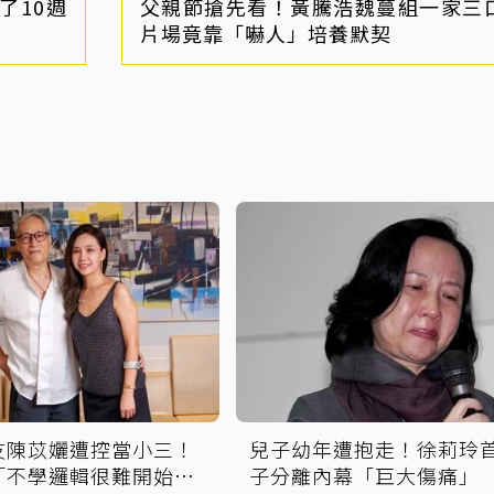
了10週
父親節搶先看！黃騰浩魏蔓組一家
片場竟靠「嚇人」培養默契
友陳苡孋遭控當小三！
兒子幼年遭抱走！徐莉玲
「不學邏輯很難開始好
子分離內幕「巨大傷痛」