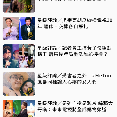
會1舉動「當場爆淚」
星級評論／吳宗憲胡瓜縱橫電視30
年 退休、交棒各自掙扎
星級評論／記者會主持黃子佼絕對
稱王 落馬後牌局重洗誰能接棒？
星級評論／受害者之外 #MeToo
風暴同樣讓人心疼的女人們
星級評論／是雞血還是鴉片 綜藝大
哥嘆：未來電視將全成購物頻道