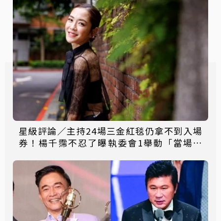
星級評論／主持24場三金紅毯仍拿不到入場
券！楊千霈不忍了曝執委會1舉動「當場爆
淚」