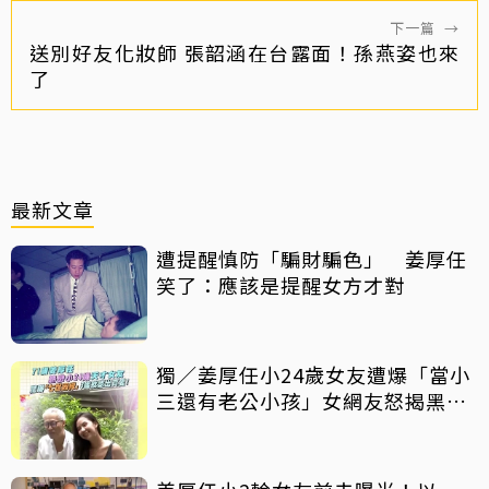
下一篇
→
送別好友化妝師 張韶涵在台露面！孫燕姿也來
了
最新文章
遭提醒慎防「騙財騙色」 姜厚任
笑了：應該是提醒女方才對
獨／姜厚任小24歲女友遭爆「當小
三還有老公小孩」女網友怒揭黑歷
史