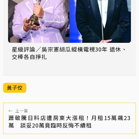
星級評論／吳宗憲胡瓜縱橫電視30年 退休、
交棒各自掙扎
黃子佼
←
上一篇
蕭敬騰日料店遭房東大漲租！月租15萬飆23
萬 談妥20萬竟臨時反悔不續租