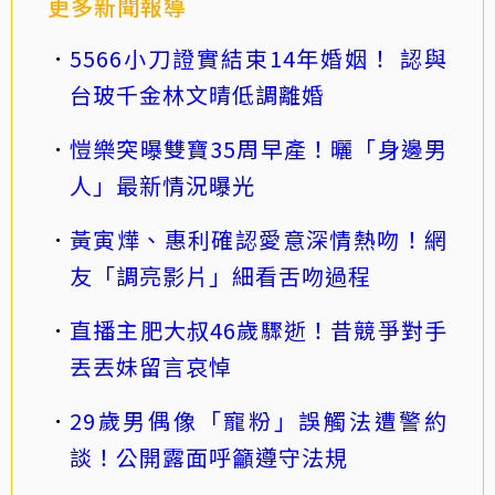
更多新聞報導
5566小刀證實結束14年婚姻！ 認與
台玻千金林文晴低調離婚
愷樂突曝雙寶35周早產！曬「身邊男
人」最新情況曝光
黃寅燁、惠利確認愛意深情熱吻！網
友「調亮影片」細看舌吻過程
直播主肥大叔46歲驟逝！昔競爭對手
丟丟妹留言哀悼
29歲男偶像「寵粉」誤觸法遭警約
談！公開露面呼籲遵守法規