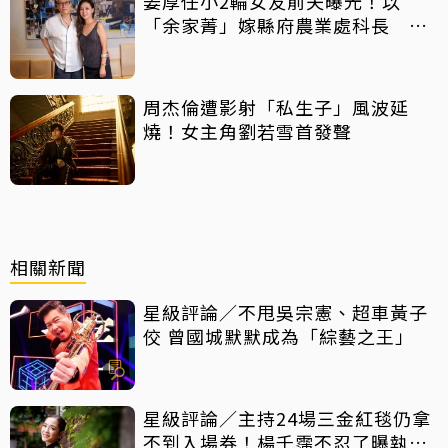
姜厚任小2輪女友前夫曝光！以
「余家菁」嫁縣府農業處科長 交
往3個月即閃婚
周杰倫遭影射「私生子」風波延
燒！女主角劉若雪首發聲
相關新聞
星級評論／不甩吳宗憲、超車黃子
佼 曾國城默默成為「綜藝之王」
星級評論／主持24場三金紅毯仍拿
不到入場券！楊千霈不忍了曝執委