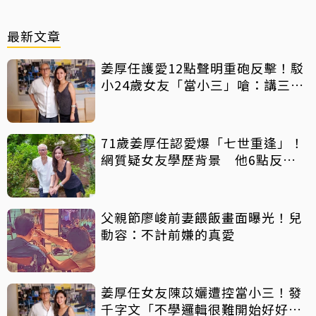
最新文章
姜厚任護愛12點聲明重砲反擊！駁
小24歲女友「當小三」嗆：講三
小？
71歲姜厚任認愛爆「七世重逢」！
網質疑女友學歷背景 他6點反
擊：你們不懂
父親節廖峻前妻餵飯畫面曝光！兒
動容：不計前嫌的真愛
姜厚任女友陳苡孋遭控當小三！發
千字文「不學邏輯很難開始好好