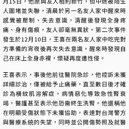
月15日，他原與友人相約新竹，但中途被陌生
人圍堵並失聯，清晨於另一名友人家中醒來時
感覺被壓制、失去意識，清醒後發現全身疼
痛、身有傷痕，友人卻毫無異狀。第二次事件
發生於12月10日，王喜在兩名友人家中吃完對
方準備的宵夜後再次失去意識，醒來時發現自
己在床上全身赤裸，懷疑再度遭性侵。
王喜表示，事後他前往醫院急診，他控訴未獲
詳細診治，僅被給予止痛藥，直至數日後才確
診為橫紋肌溶解症，病情惡化導致急性腎衰
竭，醫護甚至表示他恐需終生洗腎。他還稱他
在明顯受傷狀態下未獲協助，表達對台灣警方
與醫療系統的失望，同時並公開傷勢照及就醫