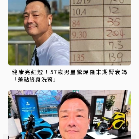
健康亮紅燈！57歲男星驚爆罹末期腎衰竭
「差點終身洗腎」