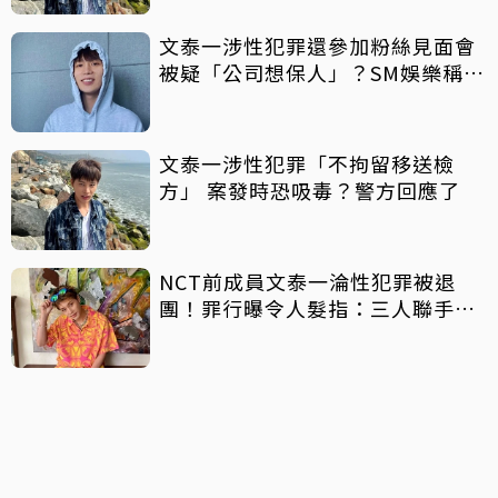
文泰一涉性犯罪還參加粉絲見面會
被疑「公司想保人」？SM娛樂稱8
月中旬才知情
文泰一涉性犯罪「不拘留移送檢
方」 案發時恐吸毒？警方回應了
NCT前成員文泰一淪性犯罪被退
團！罪行曝令人髮指：三人聯手撿
屍