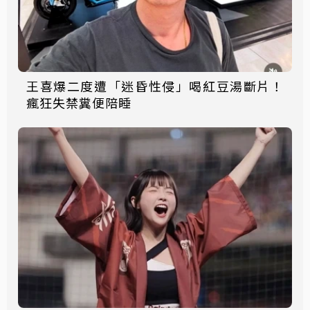
王喜爆二度遭「迷昏性侵」喝紅豆湯斷片！
瘋狂失禁糞便陪睡