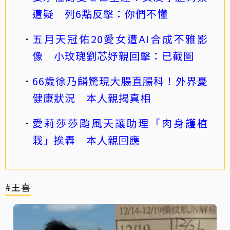
遭疑 列6點反擊：你們不懂
五月天冠佑20愛女遭AI合成不雅影
像 小玫瑰劉芯妤親回擊：已截圖
66歲徐乃麟驚現大腸直腸科！外界憂
健康狀況 本人親揭真相
愛莉莎莎颱風天讓助理「肉身護植
栽」挨轟 本人親回應
#王喜