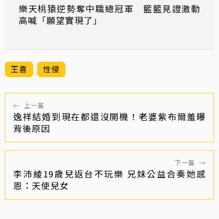
樂天桃猿逆勢奪中職總冠軍 籃籃見證激動
高喊「願望實現了」
王喜
性侵
←
上一篇
逸祥結婚到現在都還沒開機！老婆紫布爾羞曝
背後原因
下一篇
→
李沛綾19歲兒返台不玩樂 兄妹公益合奏她感
恩：天使兒女