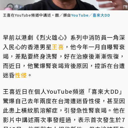
王喜在YouTube頻道中講述。圖／擷自
YouTube／喜來大DD
早前以港劇《烈火雄心》系列中消防員一角深
入民心的香港男星
王喜
，他今年一月自曝腎衰
竭，差點要終身洗腎，好在治療後漸漸恢復，
而近日，他驚爆腎衰竭背後原因，控訴在台遭
迷昏
性侵
。
王喜近日在個人YouTube頻道「喜來大DD」
驚爆自己去年兩度在台灣遭迷昏性侵，甚至因
此患上橫紋肌溶解症，引發急性腎衰竭。他在
影片中講述兩次事發經過，表示首次發生於7