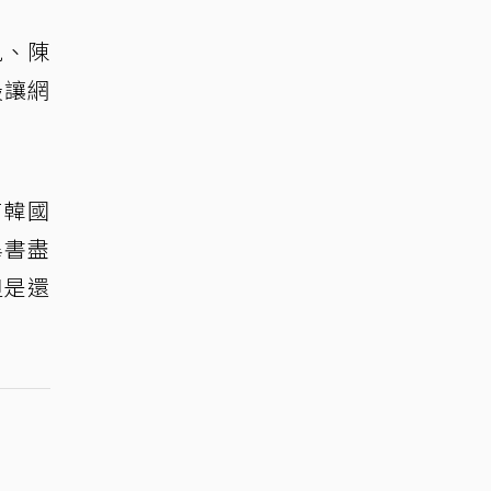
九、陳
最讓網
有韓國
畢書盡
但是還