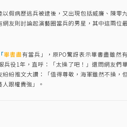
陸以假病歷逃兵被逮後，又出現包括威廉、陳零
有網友則討論起演藝圈當兵的男星，其中這兩位
「
畢書盡
有當兵」，原PO驚訝表示畢書盡雖然
乖服兵役1年，直呼：「太操了吧！」還問網友們
友紛紛推文大讚：「值得尊敬，海軍雖然不操，
藝人跟權貴強」。