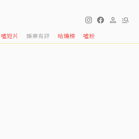
噓短片
娛樂有評
哈燒榜
噓粉