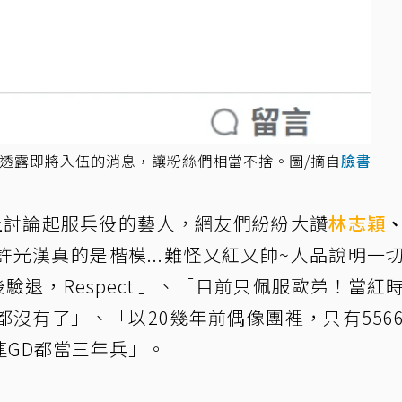
就透露即將入伍的消息，讓粉絲們相當不捨。圖/摘自
臉書
ds上討論起服兵役的藝人，網友們紛紛大讚
林志穎
許光漢真的是楷模...難怪又紅又帥~人品說明一
驗退，Respect 」、「目前只佩服歐弟！當紅
沒有了」、「以20幾年前偶像團裡，只有556
連GD都當三年兵」。