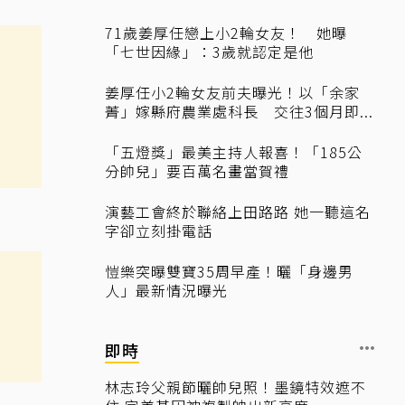
71歲姜厚任戀上小2輪女友！ 她曝
「七世因緣」：3歲就認定是他
姜厚任小2輪女友前夫曝光！以「余家
菁」嫁縣府農業處科長 交往3個月即...
「五燈獎」最美主持人報喜！「185公
分帥兒」要百萬名畫當賀禮
演藝工會終於聯絡上田路路 她一聽這名
字卻立刻掛電話
愷樂突曝雙寶35周早產！曬「身邊男
人」最新情況曝光
即時
林志玲父親節曬帥兒照！墨鏡特效遮不