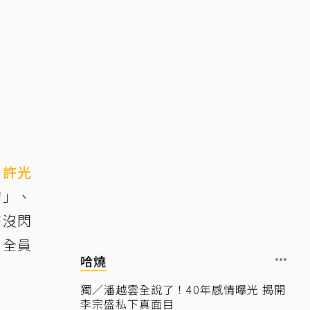
、
許光
切」、
時沒閃
6全員
哈燒
獨／潘越雲全說了！40年感情曝光 揭開
李宗盛私下真面目