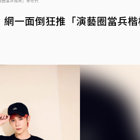
藝圈當兵楷模」是他們
！網一面倒狂推「演藝圈當兵楷