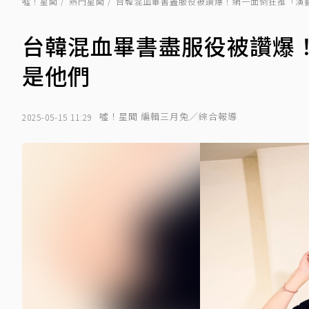
噓！星聞
熱門星聞
台韓混血畢書盡服役被讚爆！網一面倒狂推「演
台韓混血畢書盡服役被讚爆
是他們
噓！星聞 編輯三月兔／綜合報導
2025-05-15 11:29