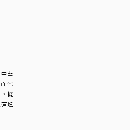
入中華
。而他
隊。據
沒有進