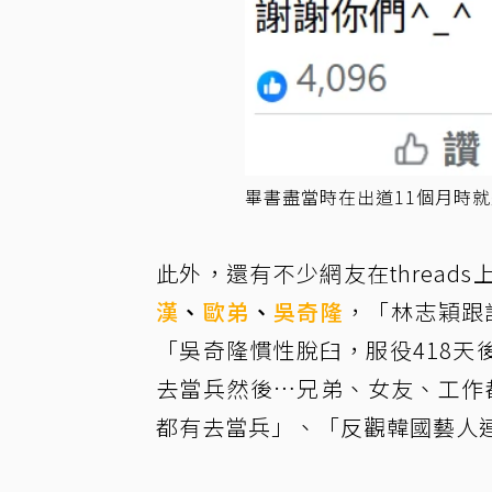
畢書盡當時在出道11個月時
此外，還有不少網友在threa
漢
、
歐弟
、
吳奇隆
，「林志穎跟
「吳奇隆慣性脫臼，服役418天後
去當兵然後…兄弟、女友、工作都
都有去當兵」、「反觀韓國藝人