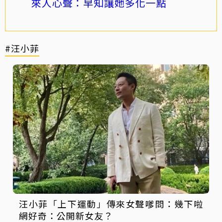
來人心聲：早知讓她多化一點
#汪小菲
汪小菲「上下運動」傳來女聲嗲問：幾下啦
網好奇：公開新女友？