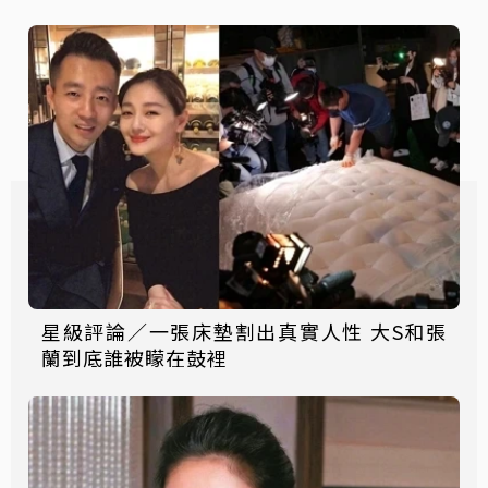
星級評論／一張床墊割出真實人性 大S和張
蘭到底誰被矇在鼓裡