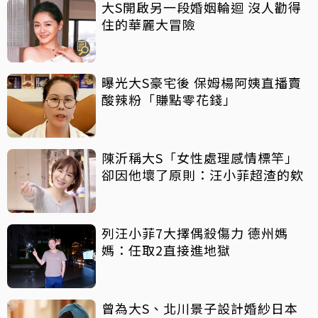
大S開啟另一段婚姻輪迴 沒人勸得
住的華麗大冒險
曝光大S豪宅後 保姆楊阿姨直播賣
酸辣粉「賺點零花錢」
陳沂稱大S「女性處理感情標竿」
卻因他壞了原則：汪小菲超渣的欸
列汪小菲7大擇偶殺傷力 德州媽
媽：任取2直接進地獄
曾為大S、北川景子設計婚紗日本