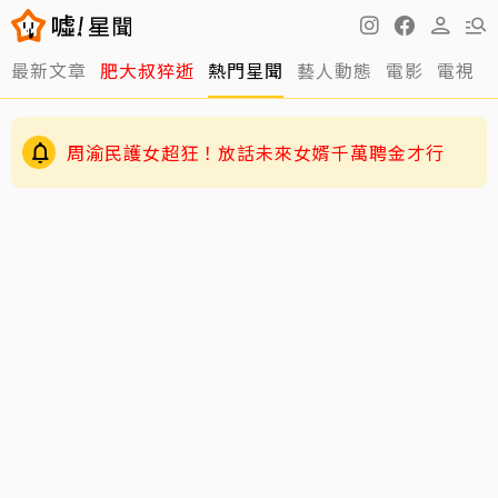
最新文章
肥大叔猝逝
熱門星聞
藝人動態
電影
電視
王凱靈堂曝光！白衣遺照+黑色郵筒 媽媽缺席原
因曝光
周渝民護女超狂！放話未來女婿千萬聘金才行