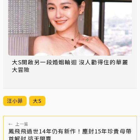
大S開啟另一段婚姻輪迴 沒人勸得住的華麗
大冒險
汪小菲
大S
←
上一篇
鳳飛飛過世14年仍有新作！塵封15年珍貴母帶
首解封 這天開賣