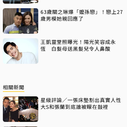
63歲關之琳爆「嬤孫戀」！戀上27
歲男模她親回應了
王凱靈堂照曝光！陽光笑容成永
恆 白髮母送黑髮兒令人鼻酸
相關新聞
星級評論／一張床墊割出真實人性
大S和張蘭到底誰被矇在鼓裡