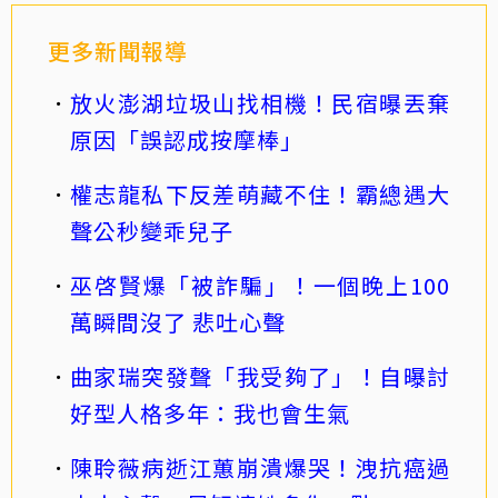
更多新聞報導
放火澎湖垃圾山找相機！民宿曝丟棄
原因「誤認成按摩棒」
權志龍私下反差萌藏不住！霸總遇大
聲公秒變乖兒子
巫啓賢爆「被詐騙」！一個晚上100
萬瞬間沒了 悲吐心聲
曲家瑞突發聲「我受夠了」！自曝討
好型人格多年：我也會生氣
陳聆薇病逝江蕙崩潰爆哭！洩抗癌過