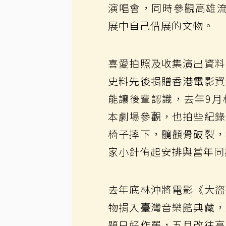
演唱會，同時參觀高雄流
展中自己借展的文物。
喜愛拍照及收集演出資料
史料先後捐贈香港電影資
能讓後輩認識，去年9月
本劇場參觀，也拍些紀錄
椅子摔下，髖顴骨破裂，
家小針侑起安排與當年同
去年底林沖將電影《大盜
物捐入臺灣音樂館典藏，
題只好作罷，五月改往高