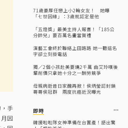
71歲姜厚任戀上小2輪女友！ 她曝
「七世因緣」：3歲就認定是他
「五燈獎」最美主持人報喜！「185公
分帥兒」要百萬名畫當賀禮
演藝工會終於聯絡上田路路 她一聽這名
字卻立刻掛電話
獨／2個小孩赴美要燒2千萬 曲艾玲嘆後
輩削價只拿她十分之一酬勞競爭
母親病逝昔日家醜再掀！侯炳瑩認封鎖
哥哥侯冠群 兩度抗癌近況曝光
刀，手
即時
6月因
韓援啦啦隊女神準備在台置產！語出驚