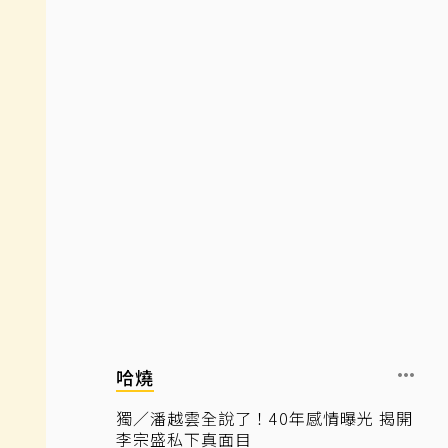
哈燒
獨／潘越雲全說了！40年感情曝光 揭開
李宗盛私下真面目