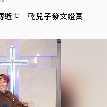
證實
傳逝世 乾兒子發文證實