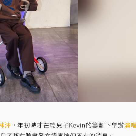
林沖
，年初時才在乾兒子Kevin的籌劃下舉辦
演
乾兒子都在臉書發文證實這個不幸的消息。