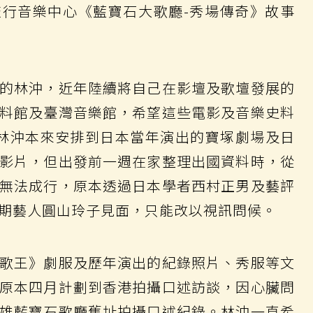
行音樂中心《藍寶石大歌廳-秀場傳奇》故事
的林沖，近年陸續將自己在影壇及歌壇發展的
料館及臺灣音樂館，希望這些電影及音樂史料
林沖本來安排到日本當年演出的寶塚劇場及日
影片，但出發前一週在家整理出國資料時，從
無法成行，原本透過日本學者西村正男及藝評
期藝人圓山玲子見面，只能改以視訊問候。
歌王》劇服及歷年演出的紀錄照片、秀服等文
原本四月計劃到香港拍攝口述訪談，因心臟問
雄藍寶石歌廳舊址拍攝口述紀錄。林沖一直希