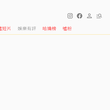
噓短片
娛樂有評
哈燒榜
噓粉