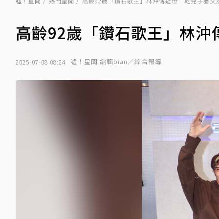
噓！星聞
熱門星聞
高齡92歲「鑽石歌王」林沖傳逝世 乾兒子發文
高齡92歲「鑽石歌王」林沖
噓！星聞 編輯bian／綜合報導
2025-07-08 08:24