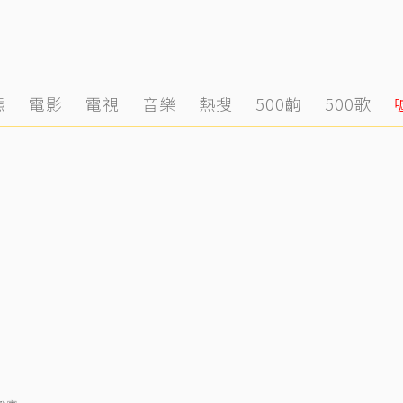
態
電影
電視
音樂
熱搜
500齣
500歌