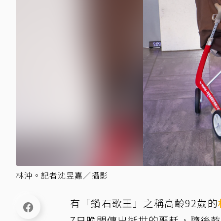
林沖。記者沈昱嘉／攝影
有「鑽石歌王」之稱高齡92歲的
7日晚間傳出逝世的噩耗，隨後