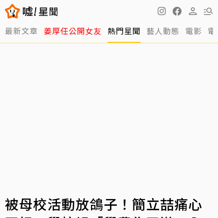
最新文章
姜厚任公開女友
熱門星聞
藝人動態
電影
電
被母校活動放鴿子！簡立喆痛心