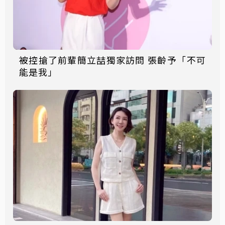
被控搶了前輩簡立喆獨家訪問 張齡予「不可
能是我」