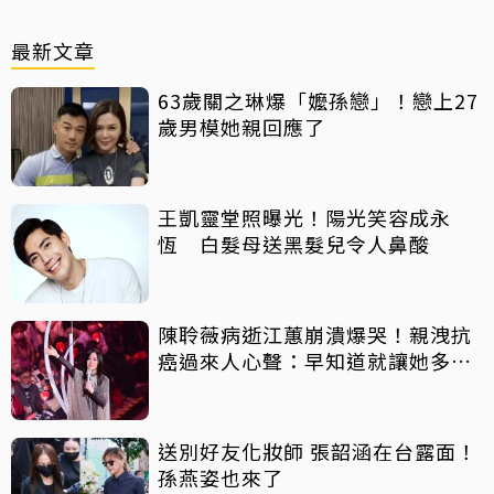
最新文章
63歲關之琳爆「嬤孫戀」！戀上27
歲男模她親回應了
王凱靈堂照曝光！陽光笑容成永
恆 白髮母送黑髮兒令人鼻酸
陳聆薇病逝江蕙崩潰爆哭！親洩抗
癌過來人心聲：早知道就讓她多化
一點
送別好友化妝師 張韶涵在台露面！
孫燕姿也來了