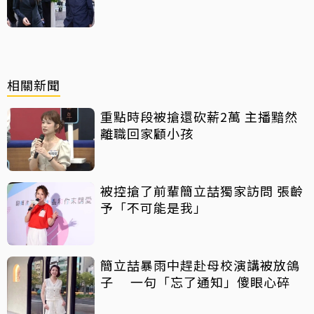
相關新聞
重點時段被搶還砍薪2萬 主播黯然
離職回家顧小孩
被控搶了前輩簡立喆獨家訪問 張齡
予「不可能是我」
簡立喆暴雨中趕赴母校演講被放鴿
子 一句「忘了通知」傻眼心碎