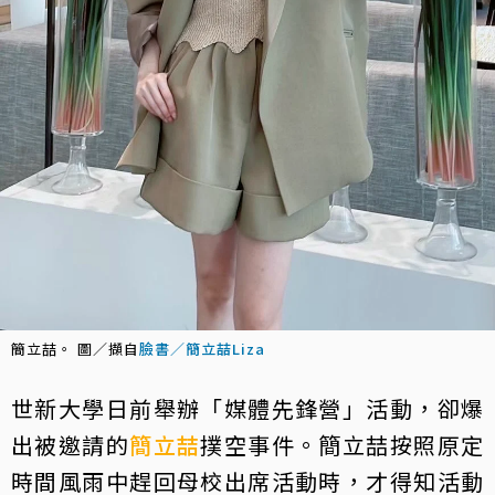
簡立喆。 圖／擷自
臉書／簡立喆Liza
世新大學日前舉辦「媒體先鋒營」活動，卻爆
出被邀請的
簡立喆
撲空事件。簡立喆按照原定
時間風雨中趕回母校出席活動時，才得知活動