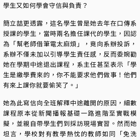
學生又如何學會守信與負責？
簡立喆更透露，這名學生曾是她去年在口傳系
授課的學生，當時兩名擔任課代的學生，因認
為「幫老師借筆電太麻煩」，竟向系辦投訴，
系辦不僅未加以引導學生責任感，反而委婉勸
她在學期中途退出課程，系主任甚至表示「學
生是繳學費來的，你不能要求他們做事！他們
有來上課你就要偷笑了。」
她為此寫信向全班解釋中途離開的原因，細數
課程原本從新聞播報基礎一路進階至實戰模
擬，並親自帶學生們到採訪現場實習。然而她
坦言，學校對有教學熱忱的教師如同「免洗