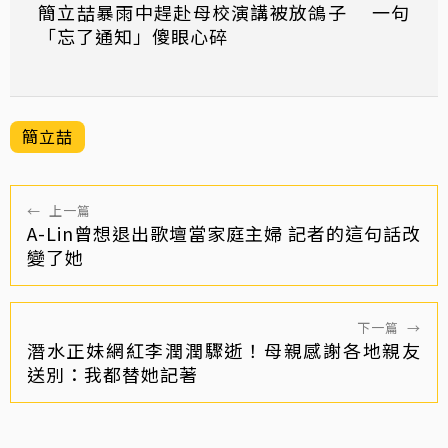
簡立喆暴雨中趕赴母校演講被放鴿子 一句
「忘了通知」傻眼心碎
簡立喆
←
上一篇
A-Lin曾想退出歌壇當家庭主婦 記者的這句話改
變了她
下一篇
→
潛水正妹網紅李潤潤驟逝！母親感謝各地親友
送別：我都替她記著