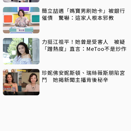
簡立喆遇「媽寶男刷她卡」被銀行
催債 驚嚇：這家人根本邪教
力挺江祖平！她曾是受害人 被疑
「蹭熱度」直言：MeToo不是炒作
珍妮佛安妮斯頓、瑞絲薇斯朋陷宮
鬥 她揭新聞主播背後秘辛