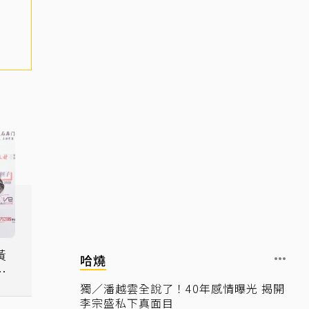
黃
哈燒
再
獨／潘越雲全說了！40年感情曝光 揭開
李宗盛私下真面目