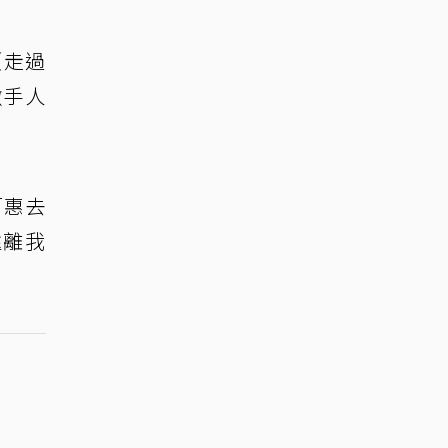
〈走過
撒手人
百惠去
遠離我