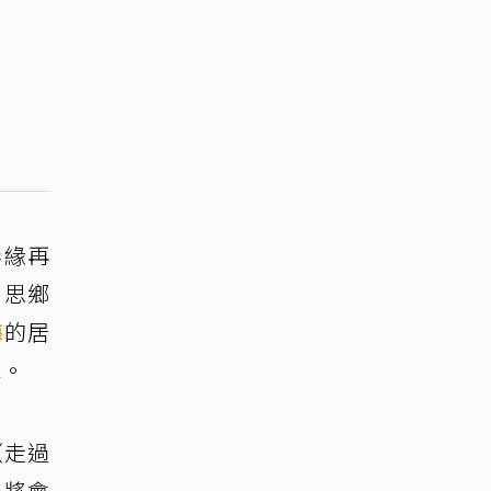
無緣再
，思鄉
梅
的居
憾。
〈走過
，將會