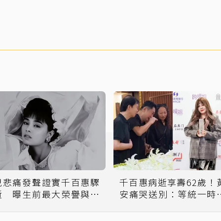
兒悲痛發聲證實千百惠驟
千百惠病逝享壽62歲！
逝 曝生前最大榮譽與遺
安痛哭送別：等統一時
願「回歸祖國」
告訴妳