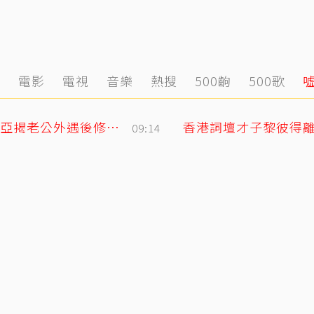
態
電影
電視
音樂
熱搜
500齣
500歌
「明明牽著手，身體卻是僵硬的」 欣西亞揭老公外遇後修復真相
香港詞壇才子黎彼得離
09:14