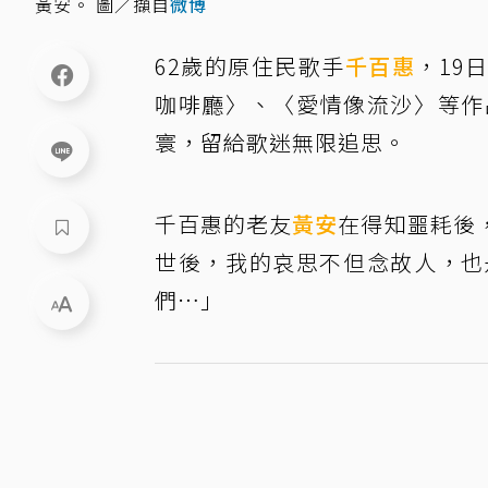
黃安。 圖／擷自
微博
62歲的原住民歌手
千百惠
，19
咖啡廳〉、〈愛情像流沙〉等作
寰，留給歌迷無限追思。
千百惠的老友
黃安
在得知噩耗後
世後，我的哀思不但念故人，也
們…」