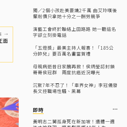
獨／2個小孩赴美要燒2千萬 曲艾玲嘆後
輩削價只拿她十分之一酬勞競爭
演藝工會終於聯絡上田路路 她一聽這名
篇
→
字卻立刻掛電話
正面
「五燈獎」最美主持人報喜！「185公
分帥兒」要百萬名畫當賀禮
母親病逝昔日家醜再掀！侯炳瑩認封鎖
哥哥侯冠群 兩度抗癌近況曝光
沉默7年不忍了！「車界女神」李冠儀發
長文控職場性騷、黑幕
即時
黃明志二舅孤身死在新加坡！遺體一週