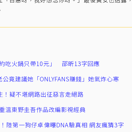
。
約吃火鍋只帶10元」 邵昕13字回應
公竟建議她「ONLYFANS賺錢」她氣炸心寒
播輕生！疑不堪網路出征惡言走絕路
重溫東野圭吾作品改編影視經典
！陸第一狗仔卓偉曝DNA驗真相 網友瘋猜3字