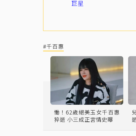
巨星
#千百惠
慟！62歲絕美玉女千百惠
猝逝 小三成正宮情史曝