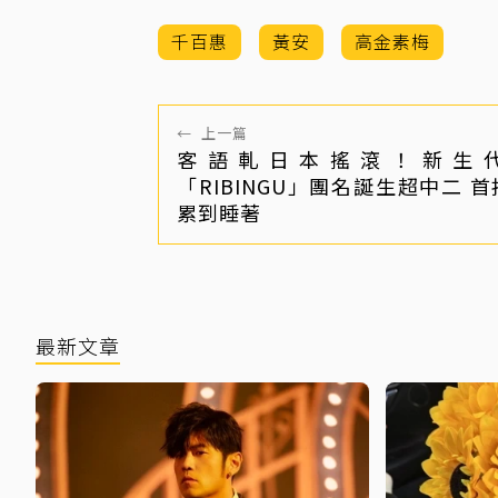
千百惠
黃安
高金素梅
←
上一篇
客語軋日本搖滾！新生
「RIBINGU」團名誕生超中二 首
累到睡著
最新文章