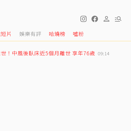
噓短片
娛樂有評
哈燒榜
噓粉
世！中風後臥床近5個月離世 享年76歲
09:14