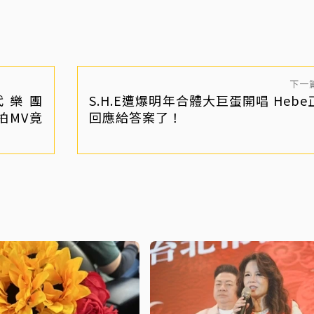
下一
代樂團
S.H.E遭爆明年合體大巨蛋開唱 Hebe
拍MV竟
回應給答案了！