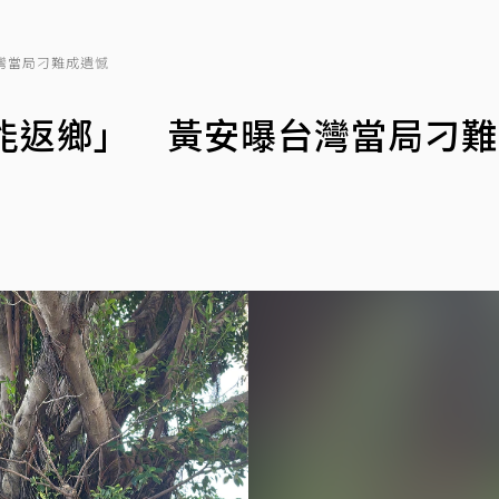
灣當局刁難成遺憾
未能返鄉」 黃安曝台灣當局刁