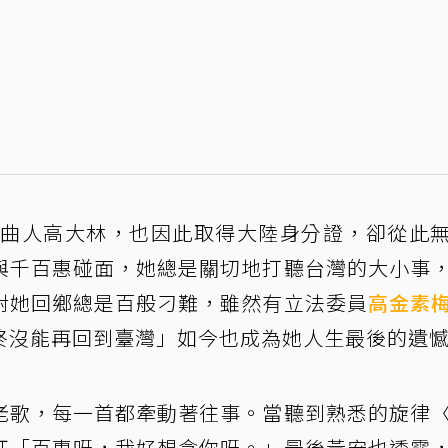
給作曲人高大林，也因此取得大陸身分證，卻從此
與千百惠碰面，她總是關切地打聽台灣的大小事
對她回鄉總是百般刁難，雖然有立法委員
高金素
終沒能再回到臺灣」如今也成為她人生最後的遺
老歌，每一首都牽動著往事。當聽到熟悉的旋律
紅「百惠呀，我好想念你呀。」最後黃安也透露