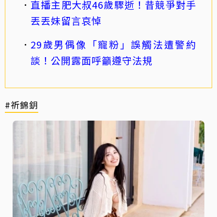
直播主肥大叔46歲驟逝！昔競爭對手
丟丟妹留言哀悼
29歲男偶像「寵粉」誤觸法遭警約
談！公開露面呼籲遵守法規
#祈錦鈅