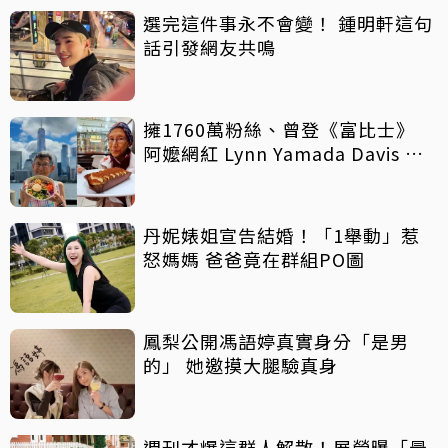
選完這件事永不會變！ 鍾明軒這句
話引發網友共鳴
擁1760萬粉絲、曾登《富比士》
阿嬤網紅 Lynn Yamada Davis 驚
傳病逝
丹妮婊姐宣告結婚！「1舉動」惹
怒媽媽 爸爸竟在群組PO圖
鳳梨公開馮語婷真實身分「是男
的」 她邀摸大腿驗真身
週刊才爆這群人解散！展榮曝「最