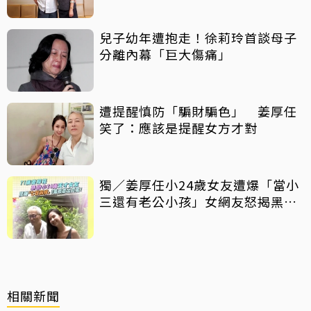
兒子幼年遭抱走！徐莉玲首談母子
分離內幕「巨大傷痛」
遭提醒慎防「騙財騙色」 姜厚任
笑了：應該是提醒女方才對
獨／姜厚任小24歲女友遭爆「當小
三還有老公小孩」女網友怒揭黑歷
史
相關新聞