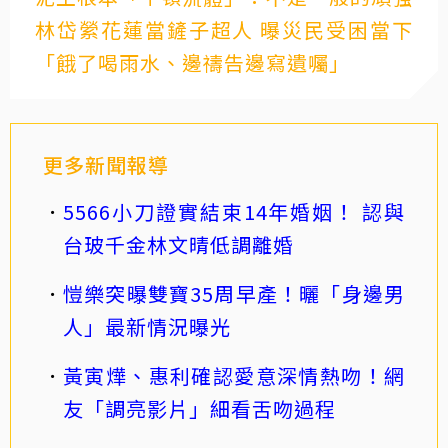
林岱縈花蓮當鏟子超人 曝災民受困當下
「餓了喝雨水、邊禱告邊寫遺囑」
更多新聞報導
5566小刀證實結束14年婚姻！ 認與
台玻千金林文晴低調離婚
愷樂突曝雙寶35周早產！曬「身邊男
人」最新情況曝光
黃寅燁、惠利確認愛意深情熱吻！網
友「調亮影片」細看舌吻過程