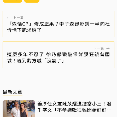
←
上一篇
「森恬CP」修成正果？李子森錄影到一半向杜
忻恬下跪求婚了
下一篇
→
這麼多年不忍了 徐乃麟戳破保鮮膜狂親曾國
城！親到對方喊「沒氣了」
最新文章
姜厚任女友陳苡孋遭控當小三！發
千字文「不學邏輯很難開始好好
活」