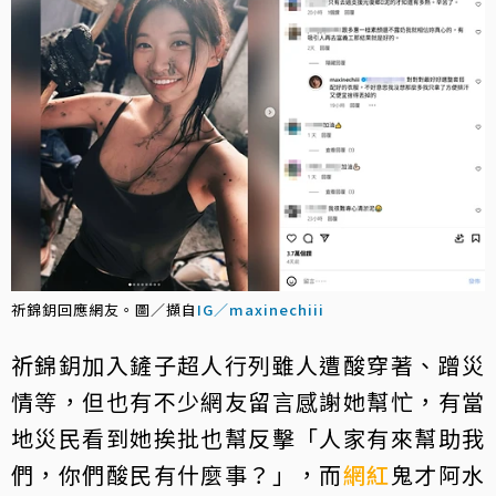
祈錦鈅回應網友。圖／擷自
IG／maxinechiii
祈錦鈅加入鏟子超人行列雖人遭酸穿著、蹭災
情等，但也有不少網友留言感謝她幫忙，有當
地災民看到她挨批也幫反擊「人家有來幫助我
們，你們酸民有什麼事？」，而
網紅
鬼才阿水