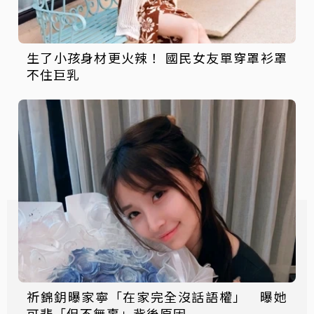
生了小孩身材更火辣！ 國民女友單穿罩衫罩
不住巨乳
祈錦鈅曝家寧「在家完全沒話語權」 曝她
可悲「但不無辜」背後原因