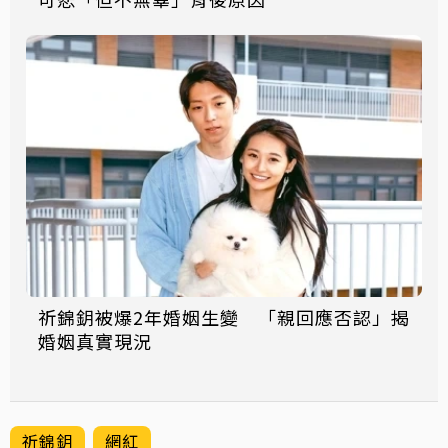
祈錦鈅被爆2年婚姻生變 「親回應否認」揭
婚姻真實現況
祈錦鈅
網紅