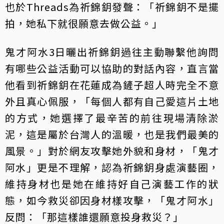
也於Threads為祈錦鈅發聲：「祈錦鈅不是擺
拍，她私下就很願意去做公益。」
鬼才阿水3日曬出祈錦鈅過往主動聯繫他詢問
有哪些公益活動可以協助的對話內容，直言當
他看到祈錦鈅在花蓮成為鏟子超人時完全不意
外且真心佩服，「每個人都有自己愛這片土地
的方式，她選擇了最辛苦的前往現場清除淤
泥，這是屬於台灣人的溫暖，也是我們最美的
風景。」對於網友攻擊她外貌和身材，「鬼才
阿水」更是不理解，認為祈錦鈅身處演藝圈，
維持身材也是她在維持好自己演藝工作的狀
態，如今救災卻因身材樣攻擊，「鬼才阿水」
反問：「那這樣誰還願意投身救災？」