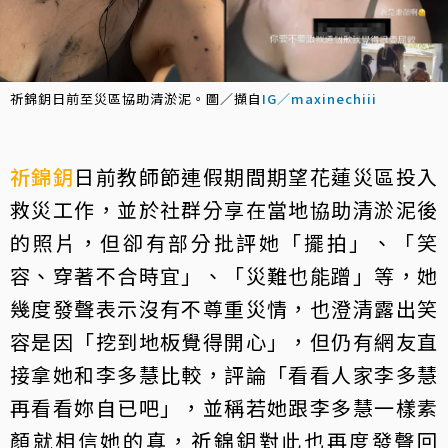
祈錦鈅日前至災區協助清淤泥。圖／擷自
IG／maxinechiii
祈錦鈅
日前教師節連假期間期望花蓮災區投入
救災工作，並於社群分享在當地協助清淤泥後
的照片，但卻有部分批評她「擺拍」、「笑
容、穿著不合時宜」、「災難也能蹭」等，她
幾度發聲表示沒有不尊重災情，也澄清露出笑
容是因「挖到地板覺得開心」，但仍有網友直
接拿她和李多慧比較，評論「看看人家李多慧
再看看妳自已吧」，並稱若她跟李多慧一樣素
顏就相信她的真，祈錦鈅對此也再度發聲回