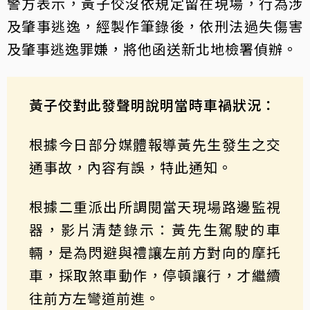
警方表示，黃子佼沒依規定留在現場，行為涉
及肇事逃逸，經製作筆錄後，依刑法過失傷害
及肇事逃逸罪嫌，將他函送新北地檢署偵辦。
黃子佼對此發聲明說明當時車禍狀況：
根據今日部分媒體報導黃先生發生之交
通事故，內容有誤，特此通知。
根據二重派出所調閱當天現場路邊監視
器，影片清楚錄示：黃先生駕駛的車
輛，是為閃避與禮讓左前方對向的摩托
車，採取煞車動作，停頓讓行，才繼續
往前方左彎道前進。