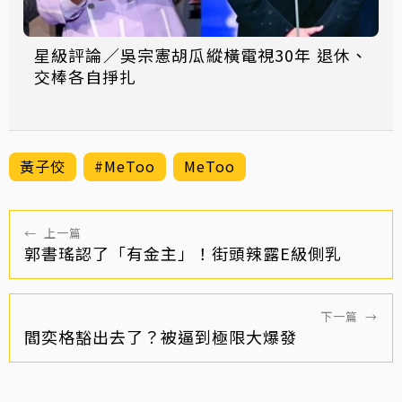
星級評論／吳宗憲胡瓜縱橫電視30年 退休、
交棒各自掙扎
黃子佼
#MeToo
MeToo
←
上一篇
郭書瑤認了「有金主」！街頭辣露E級側乳
下一篇
→
閻奕格豁出去了？被逼到極限大爆發