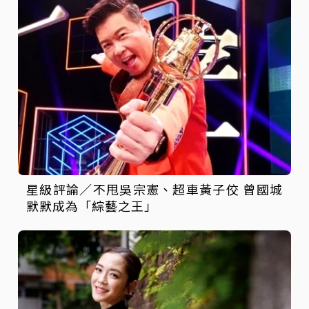
星級評論／不甩吳宗憲、超車黃子佼 曾國城
默默成為「綜藝之王」