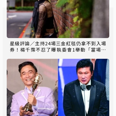
星級評論／主持24場三金紅毯仍拿不到入場
券！楊千霈不忍了曝執委會1舉動「當場爆
淚」