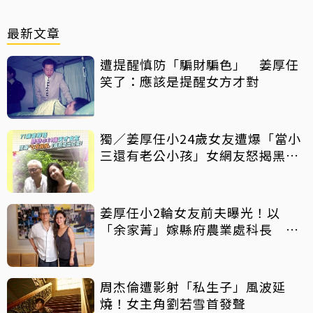
最新文章
遭提醒慎防「騙財騙色」 姜厚任
笑了：應該是提醒女方才對
獨／姜厚任小24歲女友遭爆「當小
三還有老公小孩」女網友怒揭黑歷
史
姜厚任小2輪女友前夫曝光！以
「余家菁」嫁縣府農業處科長 交
往3個月即閃婚
周杰倫遭影射「私生子」風波延
燒！女主角劉若雪首發聲