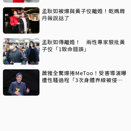
孟耿如被爆與黃子佼離婚！乾媽周
丹薇說話了
孟耿如傳離婚！ 兩性專家狠批黃
子佼「1致命錯誤」
蕭雅全驚爆捲MeToo！受害導演曝
遭性騷過程「3次身體界線被侵
犯」