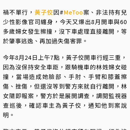
禍不單行，
黃子佼
因#
MeToo
案、非法持有兒
少性影像官司纏身，今天又爆出8月開車與60
多歲婦女發生擦撞，沒下車處理直接離開，等
於肇事逃逸、再加過失傷害罪。
今年8月24日上午7點，黃子佼開車行經三重，
因為沒保持安全車距，跟騎機車的林姓婦女碰
撞，當場造成她臉部、手肘、手臂和膝蓋擦
傷、挫傷，但還沒等到警方來就自行離開，林
女隨即報案，警方於是展開調查，調閱監視器
查巡後，確認車主為黃子佼，通知他到案說
明。