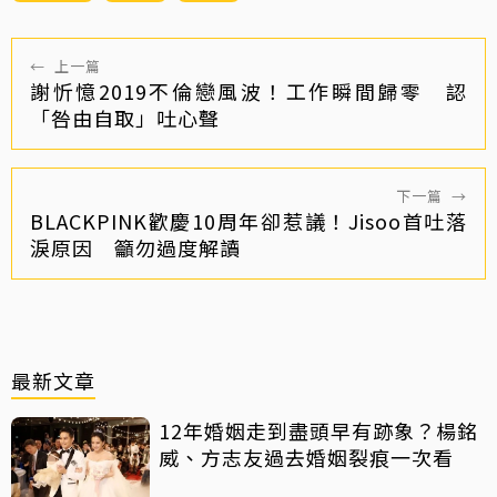
←
上一篇
謝忻憶2019不倫戀風波！工作瞬間歸零 認
「咎由自取」吐心聲
下一篇
→
BLACKPINK歡慶10周年卻惹議！Jisoo首吐落
淚原因 籲勿過度解讀
最新文章
12年婚姻走到盡頭早有跡象？楊銘
威、方志友過去婚姻裂痕一次看