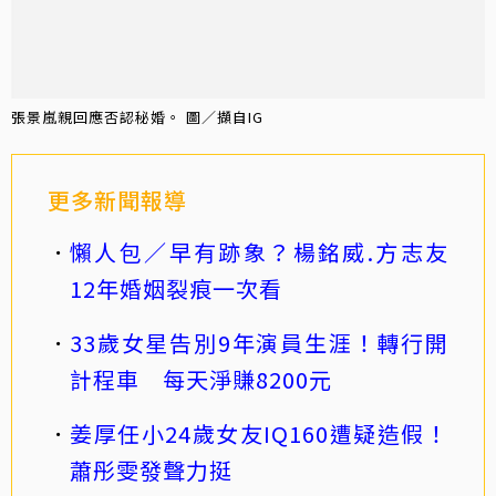
張景嵐親回應否認秘婚。 圖／擷自IG
更多新聞報導
懶人包／早有跡象？楊銘威.方志友
12年婚姻裂痕一次看
33歲女星告別9年演員生涯！轉行開
計程車 每天淨賺8200元
姜厚任小24歲女友IQ160遭疑造假！
蕭彤雯發聲力挺