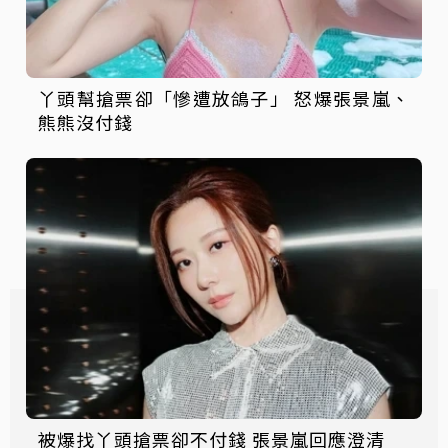
丫頭幫搶票卻「慘遭放鴿子」 怒爆張景嵐、
熊熊沒付錢
被爆找丫頭搶票卻不付錢 張景嵐回應澄清