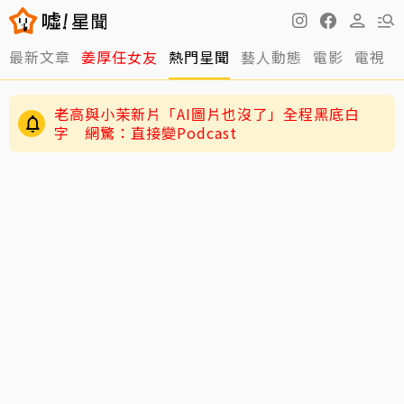
最新文章
姜厚任女友
熱門星聞
藝人動態
電影
電視
快訊／方志友、楊銘威離婚了！結束12年婚「無
法再做情人永遠是家人」
老高與小茉新片「AI圖片也沒了」全程黑底白
字 網驚：直接變Podcast