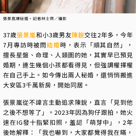
張景嵐爆秘婚。記者林士傑／攝影
37歲
張景嵐
和小3歲男友
陳銳
交往2年多，今年
7月專訪時被問
結婚
時，表示「順其自然」，
擅長星盤、命理、人類圖的她，其實早已預見
婚期，連生幾個小孩都看得見，但強調權擇權
在自己手上。如今傳出兩人秘婚，還悄悄搬進
大安區3千萬新房，開始同居。
張景嵐從不諱言主動追求陳銳，直言「見到他
之後不想等了」。2023年因為狗仔跟拍，她火
速在IG發十指緊扣照，羞認「萌芽中」，2年
後她解釋：「我也嚇到，大家都覺得我在瞞，