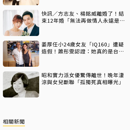
快訊／方志友、楊銘威離婚了！結
束12年婚「無法再做情人永遠是家
人」
姜厚任小24歲女友「IQ160」遭疑
造假！蕭彤雯認證：她真的是台大
畢業
昭和實力派女優驚傳離世！晚年淒
涼與女兒斷聯「孤獨死真相曝光」
相關新聞