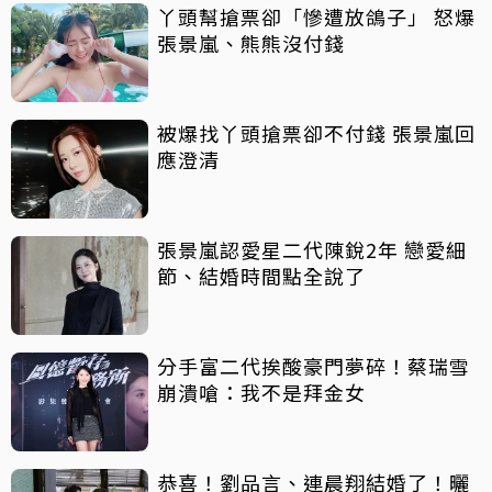
丫頭幫搶票卻「慘遭放鴿子」 怒爆
張景嵐、熊熊沒付錢
被爆找丫頭搶票卻不付錢 張景嵐回
應澄清
張景嵐認愛星二代陳銳2年 戀愛細
節、結婚時間點全說了
分手富二代挨酸豪門夢碎！蔡瑞雪
崩潰嗆：我不是拜金女
恭喜！劉品言、連晨翔結婚了！曬