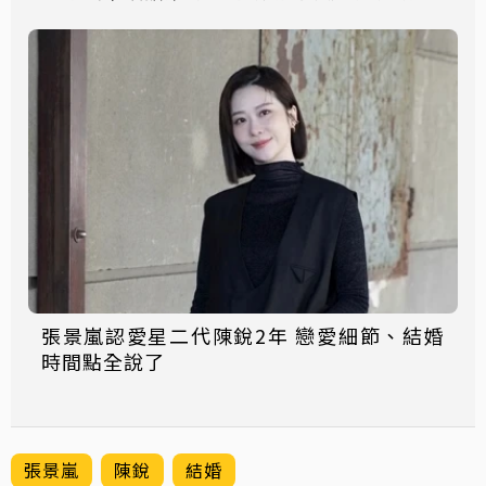
張景嵐認愛星二代陳銳2年 戀愛細節、結婚
時間點全說了
張景嵐
陳銳
結婚