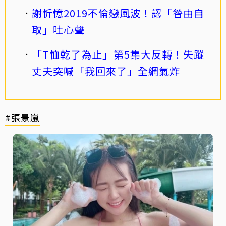
謝忻憶2019不倫戀風波！認「咎由自
取」吐心聲
「T恤乾了為止」第5集大反轉！失蹤
丈夫突喊「我回來了」全網氣炸
#張景嵐