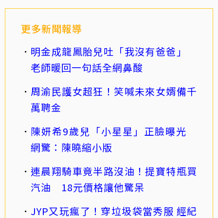
更多新聞報導
明金成龍鳳胎兒吐「我沒有爸爸」
老師暖回一句話全網鼻酸
周渝民護女超狂！笑喊未來女婿備千
萬聘金
陳妍希9歲兒「小星星」正臉曝光
網驚：陳曉縮小版
連晨翔騎車竟半路沒油！提寶特瓶買
汽油 18元價格讓他驚呆
JYP又玩瘋了！穿垃圾袋當秀服 經紀