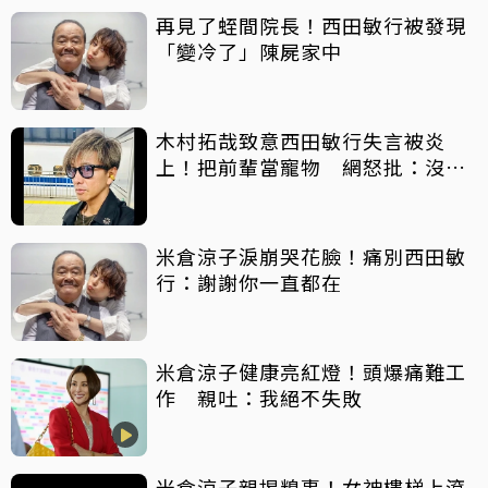
再見了蛭間院長！西田敏行被發現
「變冷了」陳屍家中
木村拓哉致意西田敏行失言被炎
上！把前輩當寵物 網怒批：沒常
識
米倉涼子淚崩哭花臉！痛別西田敏
行：謝謝你一直都在
米倉涼子健康亮紅燈！頭爆痛難工
作 親吐：我絕不失敗
米倉涼子親揭糗事！女神樓梯上滾