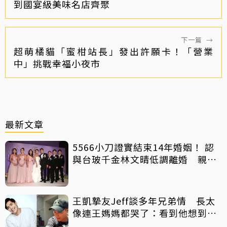
到國宴級美味名店齊聚
下一篇
→
超萌橘貓「蜜柑站長」發出許願卡！「營業
中」挑戰幸福小夜市
最新文章
5566小刀證實結束14年婚姻！ 認
與台玻千金林文晴低調離婚 親發
聲：分開一段時間
王凱摯友Jeff談多年兄弟情 長太
像連王媽媽都哭了：看到他想到兒
子