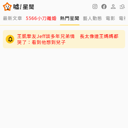
最新文章
5566小刀離婚
熱門星聞
藝人動態
電影
電
王凱摯友Jeff談多年兄弟情 長太像連王媽媽都
哭了：看到他想到兒子
與台玻千金結婚12年被爆離婚 小刀認了！證實：
陳妍希9歲兒「小星星」長大了！正臉曝光 網
已分開一陣子
驚：陳曉縮小版