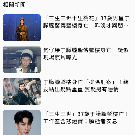
相關新聞
「三生三世十里桃花」37歲男星于
朦朧驚傳墜樓身亡 昨晚才與朋友
聚會
狗仔爆于朦朧驚傳墜樓身亡 疑似
現場照片曝光
于朦朧墜樓身亡「排除刑案」！網
友點出疑點重重 質疑另有隱情
「三生三世」37歲于朦朧墜樓亡！
工作室含悲證實：願逝者安息