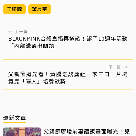
于朦朧
華晨宇
←
上一篇
BLACKPINK合體直播再道歉！認了10週年活動
「內部溝通出問題」
下一篇
→
父親節搶先看！黃騰浩魏蔓組一家三口 片場
竟靠「嚇人」培養默契
最新文章
父親節廖峻前妻餵飯畫面曝光！兒