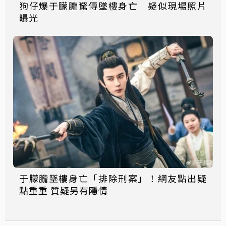
狗仔爆于朦朧驚傳墜樓身亡 疑似現場照片
曝光
于朦朧墜樓身亡「排除刑案」！網友點出疑
點重重 質疑另有隱情