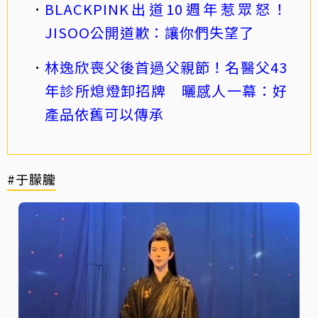
BLACKPINK出道10週年惹眾怒！
JISOO公開道歉：讓你們失望了
林逸欣喪父後首過父親節！名醫父43
年診所熄燈卸招牌 曬感人一幕：好
產品依舊可以傳承
#于朦朧