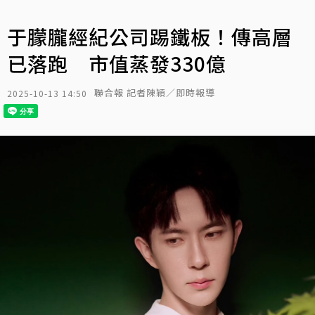
于朦朧經紀公司踢鐵板！傳高層
已落跑 市值蒸發330億
聯合報 記者陳穎／即時報導
2025-10-13 14:50