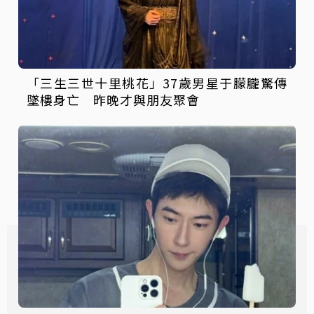
「三生三世十里桃花」37歲男星于朦朧驚傳
墜樓身亡 昨晚才與朋友聚會