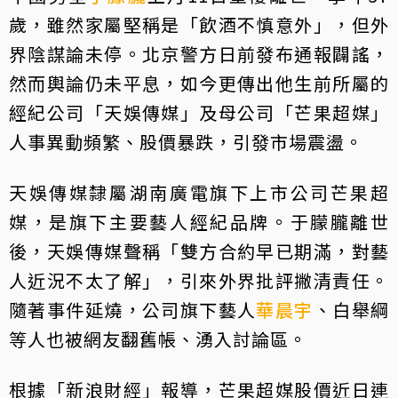
歲，雖然家屬堅稱是「飲酒不慎意外」，但外
界陰謀論未停。北京警方日前發布通報闢謠，
然而輿論仍未平息，如今更傳出他生前所屬的
經紀公司「天娛傳媒」及母公司「芒果超媒」
人事異動頻繁、股價暴跌，引發市場震盪。
天娛傳媒隸屬湖南廣電旗下上市公司芒果超
媒，是旗下主要藝人經紀品牌。于朦朧離世
後，天娛傳媒聲稱「雙方合約早已期滿，對藝
人近況不太了解」，引來外界批評撇清責任。
隨著事件延燒，公司旗下藝人
華晨宇
、白舉綱
等人也被網友翻舊帳、湧入討論區。
根據「新浪財經」報導，芒果超媒股價近日連