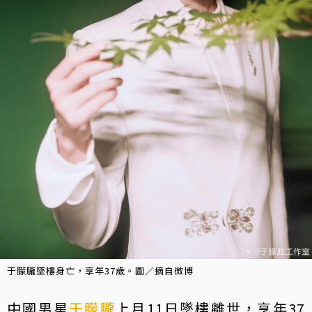
于朦朧墜樓身亡，享年37歲。圖／摘自微博
中國男星
于朦朧
上月11日墜樓離世，享年37