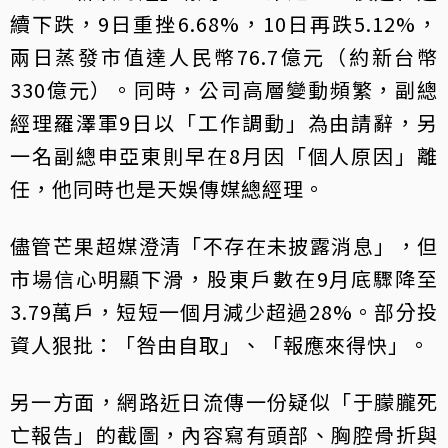
續下跌，9日重挫6.68%，10日再跌5.12%，
兩日蒸發市值達人民幣76.7億元（約新台幣
330億元）。同時，公司高層變動頻繁，副總
經理羅澤軍9日以「工作調動」為由請辭，另
一名副總申亞東則早在8月因「個人原因」離
任，他同時也是天娛傳媒總經理。
儘管芒果超媒澄清「不存在未披露消息」，但
市場信心明顯下滑，股東戶數在9月底驟降至
3.79萬戶，短短一個月減少超過28%。部分投
資人狠批：「咎由自取」、「報應來得快」。
另一方面，網路近日流傳一份疑似「于朦朧死
亡報告」的截圖，內容寫有頭部、胸腔骨折與