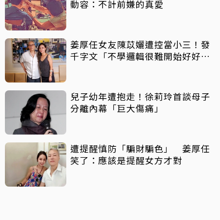
動容：不計前嫌的真愛
姜厚任女友陳苡孋遭控當小三！發
千字文「不學邏輯很難開始好好
活」
兒子幼年遭抱走！徐莉玲首談母子
分離內幕「巨大傷痛」
遭提醒慎防「騙財騙色」 姜厚任
笑了：應該是提醒女方才對