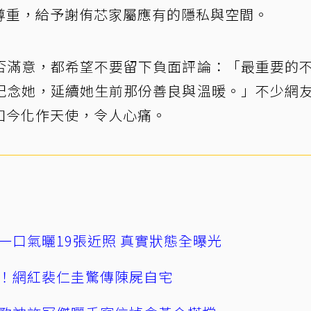
尊重，給予謝侑芯家屬應有的隱私與空間。
否滿意，都希望不要留下負面評論：「最重要的
紀念她，延續她生前那份善良與溫暖。」不少網
如今化作天使，令人心痛。
一口氣曬19張近照 真實狀態全曝光
！網紅裴仁圭驚傳陳屍自宅