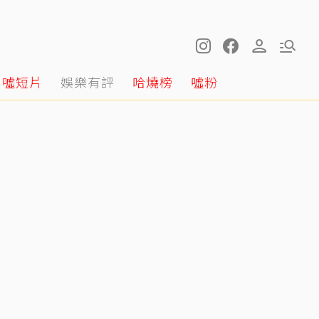
噓短片
娛樂有評
哈燒榜
噓粉