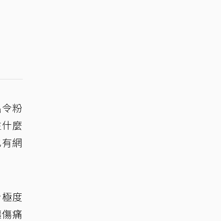
出令粉
生什麼
也有網
於極度
讓傷痛