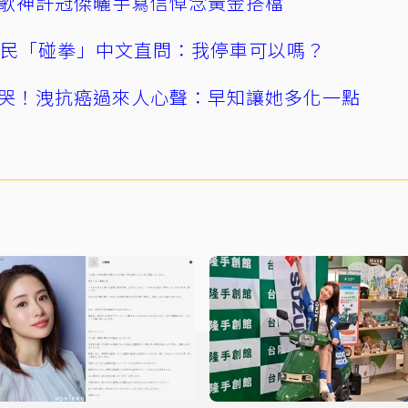
歌神許冠傑曬手寫信悼念黃金搭檔
親民「碰拳」中文直問：我停車可以嗎？
哭！洩抗癌過來人心聲：早知讓她多化一點