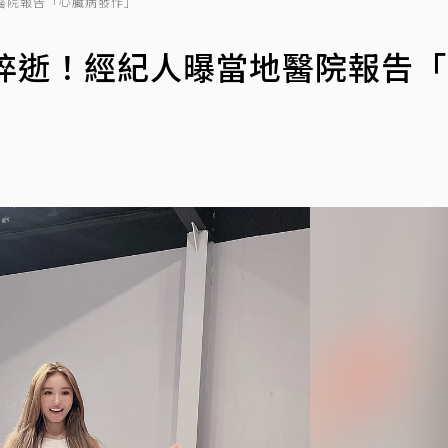
醫院報告「心臟病發作」
芯猝逝！經紀人曝當地醫院報告