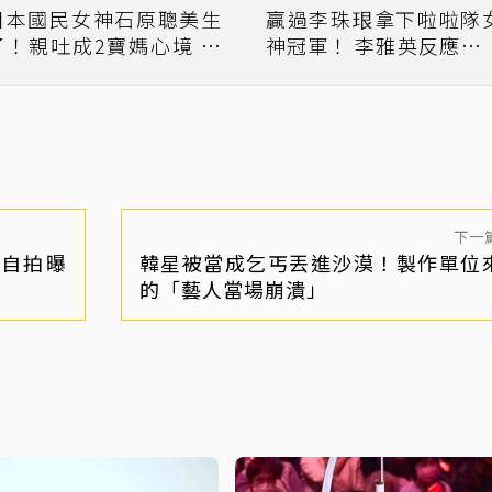
日本國民女神石原聰美生
贏過李珠珢拿下啦啦隊
了！親吐成2寶媽心境 公
神冠軍！ 李雅英反應耐人
司曝未來規劃
尋味
下一
自拍曝
韓星被當成乞丐丟進沙漠！製作單位
的「藝人當場崩潰」