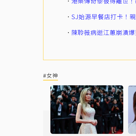
港樂傳奇黎彼得離世！
SJ始源早餐店打卡！
陳聆薇病逝江蕙崩潰爆
#女神