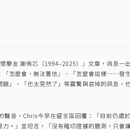
緬懷摯友 謝侑芯（1994–2025）」文章，消息一
：「怎麼會，無法置信」、「怎麼會這樣⋯⋯發
問題」、「也太突然了」等震驚與哀悼的訊息，
聲音，Chris今早在留言區回覆：「目前仍處
壓力。」並坦言，「沒有確切證據的臆測，只會