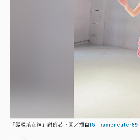
「護理系女神」謝侑芯。圖／擷自
IG／rameneater69