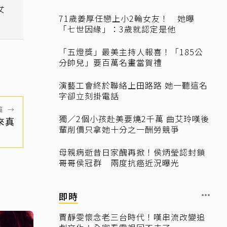
女
71歲姜厚任戀上小2輪女友！ 她曝
「七世因緣」：3歲就認定是他
「五燈獎」最美主持人報喜！「185公
分帥兒」要百萬名畫當賀禮
演藝工會終於聯絡上田路路 她一聽這名
字卻立刻掛電話
篇
→
獨／2個小孩赴美要燒2千萬 曲艾玲嘆後
來真
輩削價只拿她十分之一酬勞競爭
母親病逝昔日家醜再掀！侯炳瑩認封鎖
哥哥侯冠群 兩度抗癌近況曝光
即時
賈靜雯懷念老三台時代！嘆串流改變追