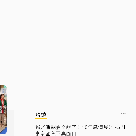
哈燒
獨／潘越雲全說了！40年感情曝光 揭開
李宗盛私下真面目