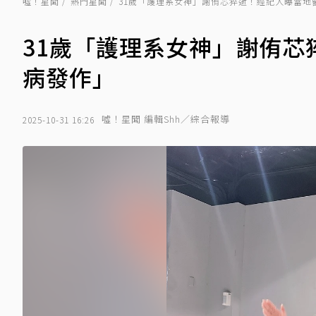
噓！星聞
熱門星聞
31歲「護理系女神」謝侑芯猝逝！經紀人曝當地
31歲「護理系女神」謝侑
病發作」
噓！星聞 編輯Shh／綜合報導
2025-10-31 16:26