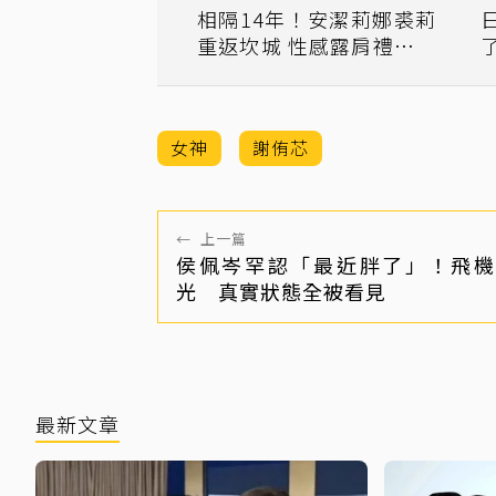
相隔14年！安潔莉娜裘莉
重返坎城 性感露肩禮服展
女神一貫靜奢風
女神
謝侑芯
←
上一篇
侯佩岑罕認「最近胖了」！飛機
光 真實狀態全被看見
最新文章