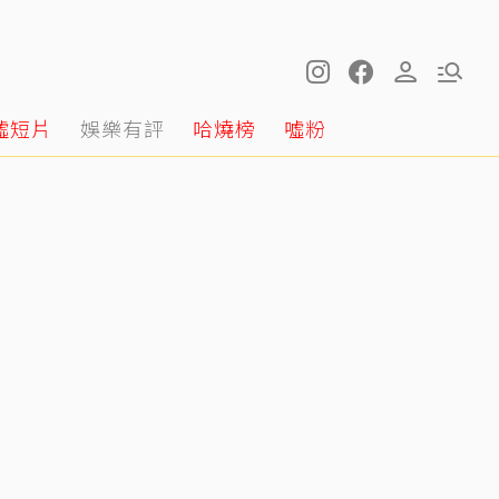
噓短片
娛樂有評
哈燒榜
噓粉