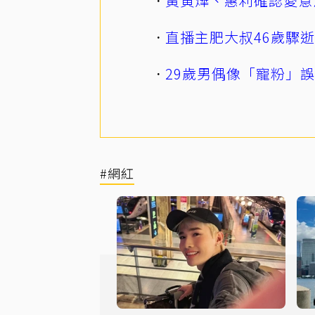
黃寅燁、惠利確認愛意
直播主肥大叔46歲驟
29歲男偶像「寵粉」
#網紅