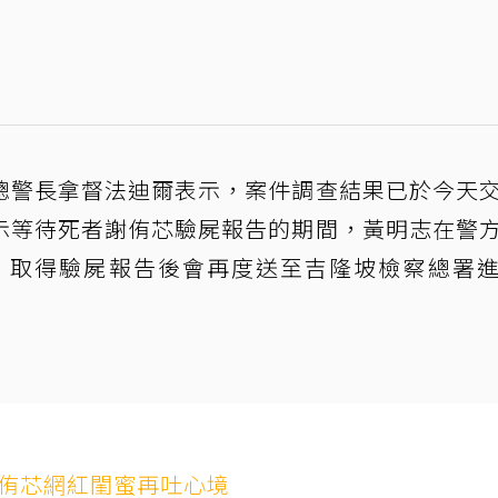
總警長拿督法迪爾表示，案件調查結果已於今天
示等待死者謝侑芯驗屍報告的期間，黃明志在警
釋，取得驗屍報告後會再度送至吉隆坡檢察總署
謝侑芯網紅閨蜜再吐心境