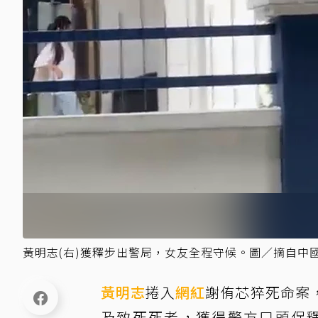
黃明志(右)獲釋步出警局，女友全程守候。圖／摘自中
黃明志
捲入
網紅
謝侑芯猝死命案
及致死死者，獲得警方口頭保釋