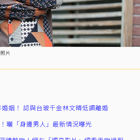
料照片
4年婚姻！ 認與台玻千金林文晴低調離婚
產！曬「身邊男人」最新情況曝光