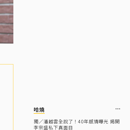
哈燒
獨／潘越雲全說了！40年感情曝光 揭開
李宗盛私下真面目