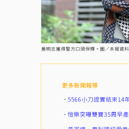
黃明志獲得警方口頭保釋。圖／本報資
更多新聞報導
5566小刀證實結束1
愷樂突曝雙寶35周早