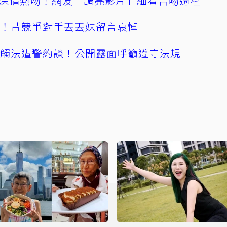
深情熱吻！網友「調亮影片」細看舌吻過程
逝！昔競爭對手丟丟妹留言哀悼
誤觸法遭警約談！公開露面呼籲遵守法規