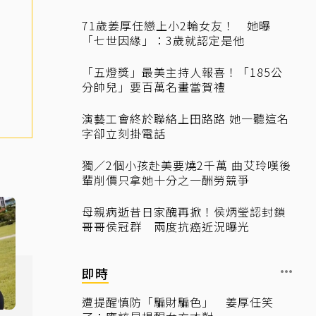
71歲姜厚任戀上小2輪女友！ 她曝
「七世因緣」：3歲就認定是他
「五燈獎」最美主持人報喜！「185公
分帥兒」要百萬名畫當賀禮
演藝工會終於聯絡上田路路 她一聽這名
字卻立刻掛電話
獨／2個小孩赴美要燒2千萬 曲艾玲嘆後
輩削價只拿她十分之一酬勞競爭
母親病逝昔日家醜再掀！侯炳瑩認封鎖
哥哥侯冠群 兩度抗癌近況曝光
即時
遭提醒慎防「騙財騙色」 姜厚任笑