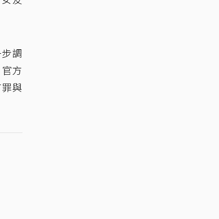
一步調
，官方
有罪與