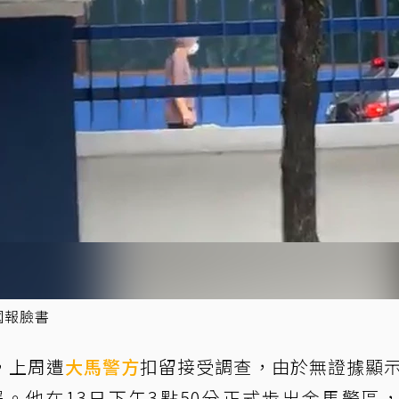
國報臉書
，上周遭
大馬警方
扣留接受調查，由於無證據顯
。他在13日下午3點50分正式步出金馬警區