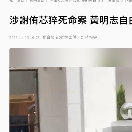
噓！星聞
熱門星聞
涉謝侑芯猝死命案 黃明志自由了！暴瘦露面 15
涉謝侑芯猝死命案 黃明志自
聯合報 記者林士傑／即時報導
2025-11-13 16:02