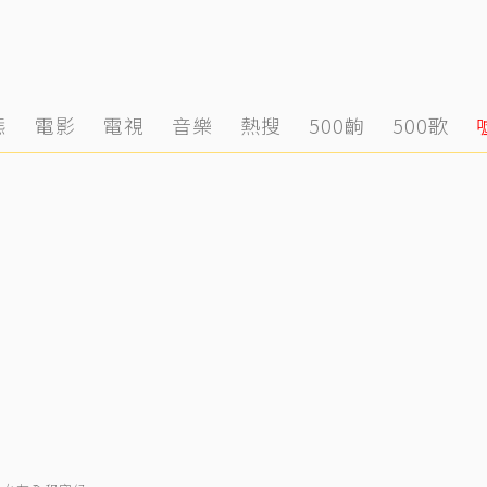
態
電影
電視
音樂
熱搜
500齣
500歌