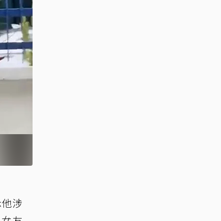
示他涉
，女友