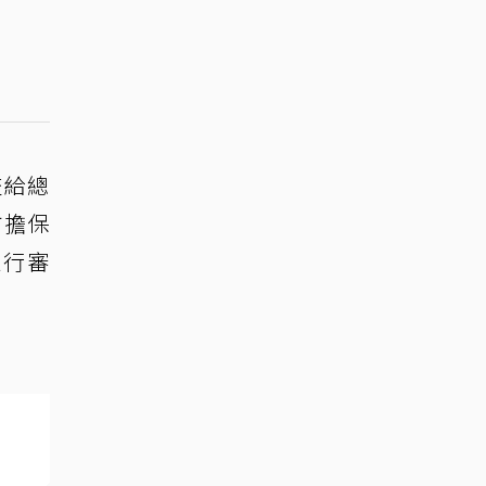
交給總
方擔保
進行審