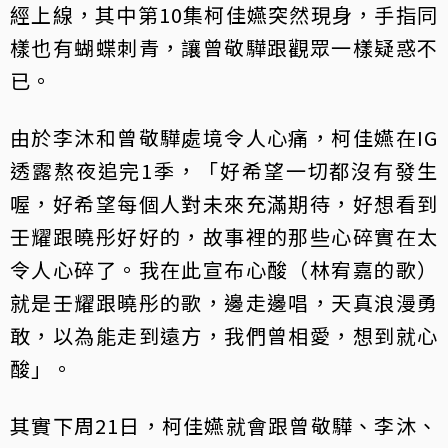
經上線，其中第10集柯佳嬿突然現身，手指同
樣也有蝴蝶刺青，讓曾敬驊跟觀眾一樣疑惑不
已。
由於李沐和曾敬驊處境令人心痛，柯佳嬿在IG
透露熬夜追完1季，「好希望一切都沒有發生
喔，好希望每個人對未來充滿期待，好想看到
壬耀跟曉彤好好的，故事裡的那些心碎實在太
令人心碎了。我在此宣布心酸（林宥嘉的歌）
就是壬耀跟曉彤的歌，邊走邊唱，天真浪漫勇
敢，以為能走到遠方，我們曾相愛，想到就心
酸」。
其實下周21日，柯佳嬿就會跟曾敬驊、李沐、