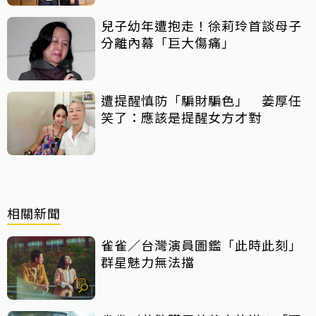
兒子幼年遭抱走！徐莉玲首談母子
分離內幕「巨大傷痛」
遭提醒慎防「騙財騙色」 姜厚任
笑了：應該是提醒女方才對
相關新聞
雀雀／台灣演員圖鑑「此時此刻」
群星魅力無法擋