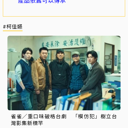
產品依舊可以傳承
#柯佳嬿
雀雀／重口味破格台劇 「模仿犯」樹立台
灣影集新標竿