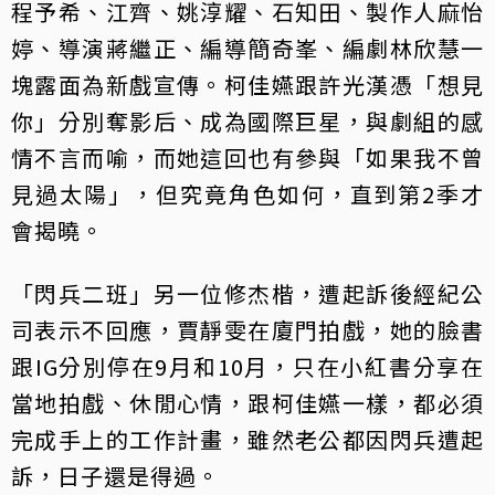
程予希、江齊、姚淳耀、石知田、製作人麻怡
婷、導演蔣繼正、編導簡奇峯、編劇林欣慧一
塊露面為新戲宣傳。柯佳嬿跟許光漢憑「想見
你」分別奪影后、成為國際巨星，與劇組的感
情不言而喻，而她這回也有參與「如果我不曾
見過太陽」，但究竟角色如何，直到第2季才
會揭曉。
「閃兵二班」另一位修杰楷，遭起訴後經紀公
司表示不回應，賈靜雯在廈門拍戲，她的臉書
跟IG分別停在9月和10月，只在小紅書分享在
當地拍戲、休閒心情，跟柯佳嬿一樣，都必須
完成手上的工作計畫，雖然老公都因閃兵遭起
訴，日子還是得過。