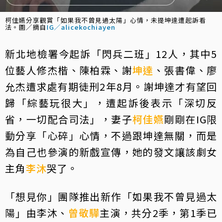
柯佳嬿分享觀賞「如果我不曾見過太陽」心情，未提坤達遭起訴看
法。圖／摘自
IG／alicekochiayen
新北地檢署今起訴「閃兵二班」12人，其中5
位藝人修杰楷、陳柏霖、謝
坤達
、張書偉、廖
允杰遭求處有期徒刑2年8月。謝坤達才有望回
歸「綜藝玩很大」，遭起訴後表示「深切反
省，一切配合司法」，妻子
柯佳嬿
剛剛在IG限
動分享「心碎」心情，不過跟坤達無關，而是
為自己也參演的新戲宣傳，她的發文讓該劇女
主角
李沐
哭了。
「想見你」團隊推出新作「如果我不曾見過太
陽」由李沐、
曾敬驊
主演，共分2季，第1季已