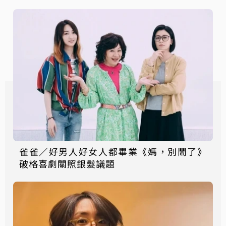
雀雀／好男人好女人都畢業《媽，別鬧了》
破格喜劇關照銀髮議題