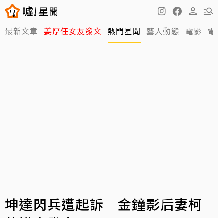
最新文章
姜厚任女友發文
熱門星聞
藝人動態
電影
電
坤達閃兵遭起訴 金鐘影后妻柯