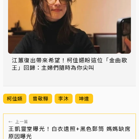
江蕙復出帶來希望！柯佳嬿盼這位「金曲歌
王」回歸：主婦們隨時為你尖叫
柯佳嬿
曾敬驊
李沐
坤達
←
上一篇
王凱靈堂曝光！白衣遺照+黑色郵筒 媽媽缺席
原因曝光