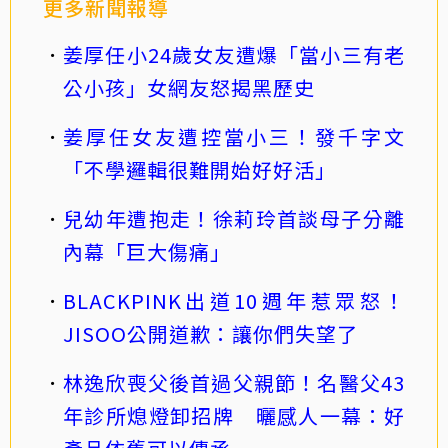
更多新聞報導
姜厚任小24歲女友遭爆「當小三有老
公小孩」女網友怒揭黑歷史
姜厚任女友遭控當小三！發千字文
「不學邏輯很難開始好好活」
兒幼年遭抱走！徐莉玲首談母子分離
內幕「巨大傷痛」
BLACKPINK出道10週年惹眾怒！
JISOO公開道歉：讓你們失望了
林逸欣喪父後首過父親節！名醫父43
年診所熄燈卸招牌 曬感人一幕：好