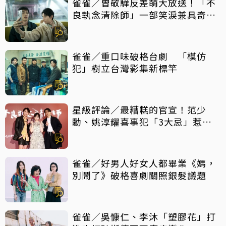
雀雀／曾敬驊反差萌大放送！「不
良執念清除師」一部笑淚兼具奇幻
台劇
雀雀／重口味破格台劇 「模仿
犯」樹立台灣影集新標竿
星級評論／最糟糕的官宣！范少
勳、姚淳耀喜事犯「3大忌」惹眾
怒
雀雀／好男人好女人都畢業《媽，
別鬧了》破格喜劇關照銀髮議題
雀雀／吳慷仁、李沐「塑膠花」打