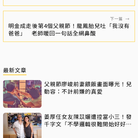
下一篇
→
明金成走後第4個父親節！龍鳳胎兒吐「我沒有
爸爸」 老師暖回一句話全網鼻酸
最新文章
父親節廖峻前妻餵飯畫面曝光！兒
動容：不計前嫌的真愛
姜厚任女友陳苡孋遭控當小三！發
千字文「不學邏輯很難開始好好
活」