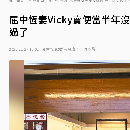
噓！星聞
熱門星聞
屈中恆妻Vicky賣便當半年沒賺錢 坦言哪天做
屈中恆妻Vicky賣便當半年
過了
聯合報 記者葉君遠／即時報導
2025-11-27 10:01