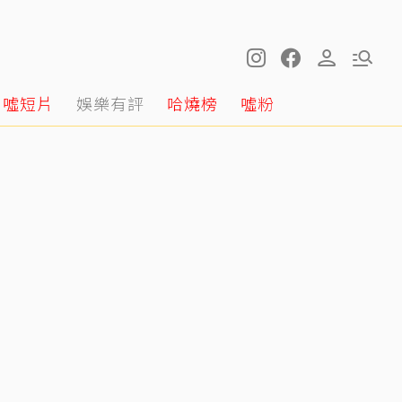
噓短片
娛樂有評
哈燒榜
噓粉