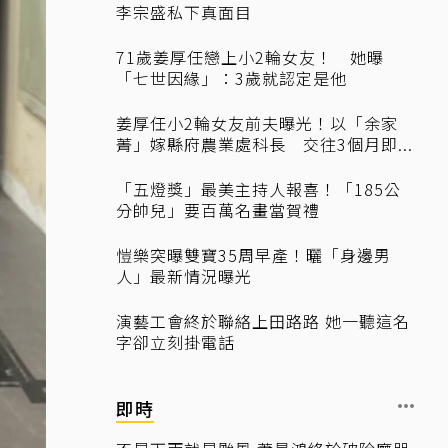
李宗盛私下真面目
71歲姜厚任戀上小2輪女友！ 她曝
「七世因緣」：3歲就認定是他
姜厚任小2輪女友前夫曝光！以「余家
菁」嫁縣府農業處科長 交往3個月即...
「五燈獎」最美主持人報喜！「185公
分帥兒」要百萬名畫當賀禮
愷樂突曝雙寶35周早產！曬「身邊男
人」最新情況曝光
演藝工會終於聯絡上田路路 她一聽這名
字卻立刻掛電話
即時