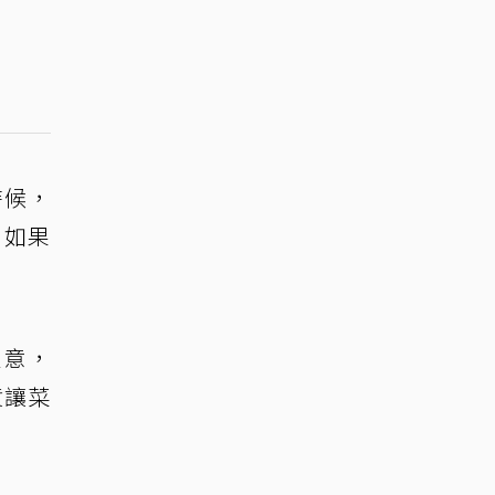
時候，
，如果
生意，
貨讓菜