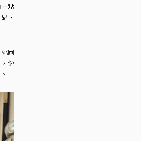
油一點
考過，
，桃園
告，像
」。