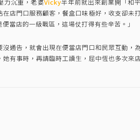
壓力沉重，老婆
Vicky
半年前就出來創業開「和
站在店門口服務顧客，餐盒口味極好，收支卻未
是便當店的一級戰區，這場仗打得有些辛苦。」
要沒通告，就會出現在便當店門口和民眾互動，
，她有事時，再請臨時工讀生，屈中恆也多次來