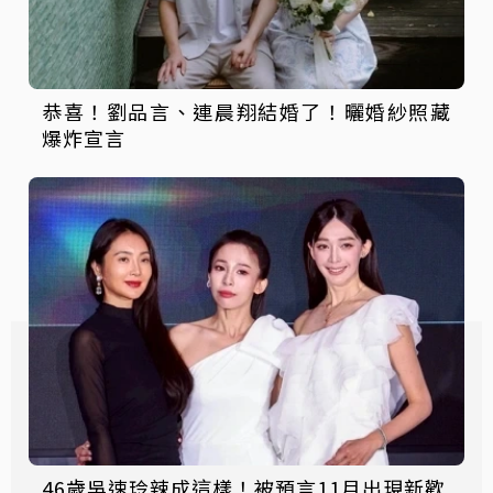
恭喜！劉品言、連晨翔結婚了！曬婚紗照藏
爆炸宣言
46歲吳速玲辣成這樣！被預言11月出現新歡