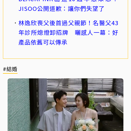
JISOO公開道歉：讓你們失望了
林逸欣喪父後首過父親節！名醫父43
年診所熄燈卸招牌 曬感人一幕：好
產品依舊可以傳承
#結婚