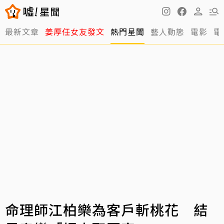
最新文章
姜厚任女友發文
熱門星聞
藝人動態
電影
電
命理師江柏樂為客戶斬桃花 結