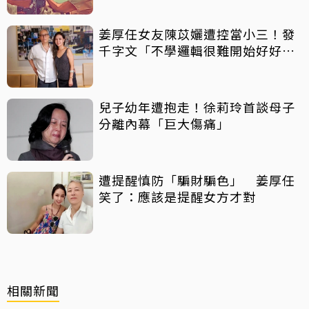
姜厚任女友陳苡孋遭控當小三！發
千字文「不學邏輯很難開始好好
活」
兒子幼年遭抱走！徐莉玲首談母子
分離內幕「巨大傷痛」
遭提醒慎防「騙財騙色」 姜厚任
笑了：應該是提醒女方才對
相關新聞