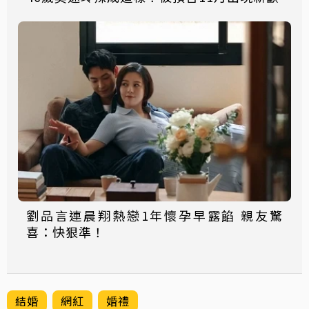
劉品言連晨翔熱戀1年懷孕早露餡 親友驚
喜：快狠準！
結婚
網紅
婚禮