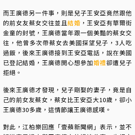
而王廣德另一件事，則是兒子王安亞竟然跟他
的前女友蔡女交往並且
結婚
，王安亞有華爾街
金童的封號，王廣德當年跟一個美豔的蔡女交
往，他曾多次帶蔡女去美國探望兒子，3人吃
過飯，後來王廣德接到王安亞電話，說在美國
已登記結婚，王廣德開心想參加
婚禮
卻遭兒子
拒絕。
後來王廣德才發現，兒子剛娶的妻子，竟是自
己的前女友蔡女，蔡女比王安亞大10歲，卻小
王廣德30多歲，這情節讓王廣德感嘆。
對此，江柏樂回應「壹蘋新聞網」表示，並不