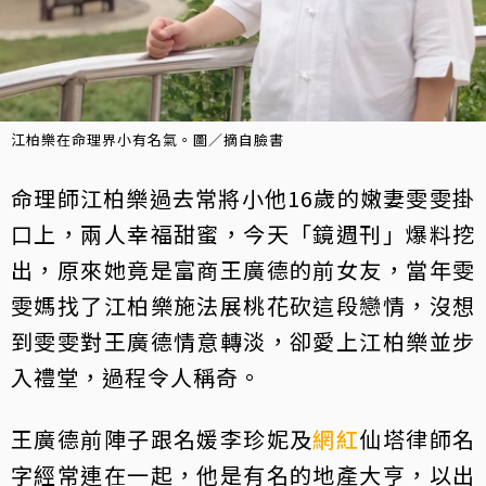
江柏樂在命理界小有名氣。圖／摘自臉書
命理師江柏樂過去常將小他16歲的嫩妻雯雯掛
口上，兩人幸福甜蜜，今天「鏡週刊」爆料挖
出，原來她竟是富商王廣德的前女友，當年雯
雯媽找了江柏樂施法展桃花砍這段戀情，沒想
到雯雯對王廣德情意轉淡，卻愛上江柏樂並步
入禮堂，過程令人稱奇。
王廣德前陣子跟名媛李珍妮及
網紅
仙塔律師名
字經常連在一起，他是有名的地產大亨，以出