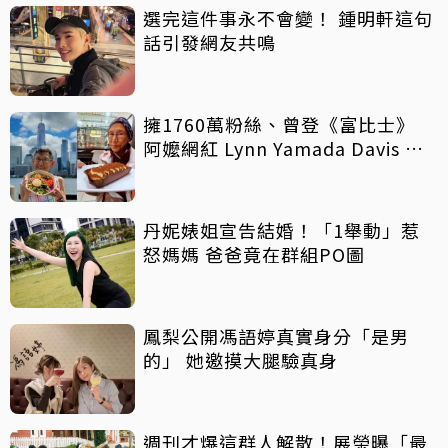
選完這件事永不會變！ 鍾明軒這句
話引發網友共鳴
擁1760萬粉絲、曾登《富比士》
阿嬤網紅 Lynn Yamada Davis 驚
傳病逝
丹妮婊姐宣告結婚！「1舉動」惹
怒媽媽 爸爸竟在群組PO圖
鳳梨公開馮語婷真實身分「是男
的」 她邀摸大腿驗真身
週刊才爆這群人解散！展榮曝「最