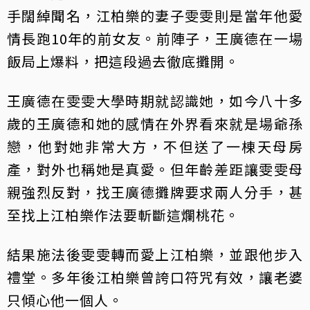
手闊綽聞名，江柏樂的妻子雯雯則是當年他愛
情長跑10年的前女友。前陣子，王廣德在一場
飯局上爆料，把這段過去徹底攤開。
王廣德在雯雯大學時期就認識她，如今八十多
歲的王廣德和她的感情在外界看來就是場爺孫
戀，他對她非常大方，不但送了一棟天母房
產，對外也稱她是真愛。但年齡差距讓雯雯母
親強烈反對，找王廣德攤牌要求兩人分手，甚
至找上江柏樂作法要斬斷這爛桃花。
結果施法後雯雯轉而愛上江柏樂，並跟他步入
禮堂。多年後江柏樂曾誇口符咒有效，讓老婆
只傾心他一個人。