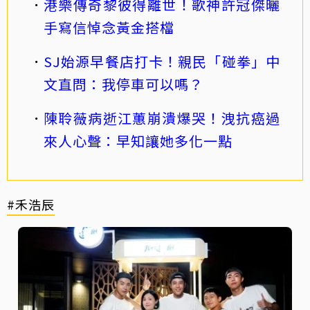
港樂傳奇黎彼得離世！歌神許冠傑曬
手寫信悼念黃金搭檔
SJ始源早餐店打卡！親民「碰拳」中
文直問：我停車可以嗎？
陳聆薇病逝江蕙崩潰爆哭！洩抗癌過
來人心聲：早知讓她多化一點
#禾浩辰