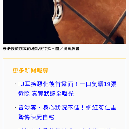
禾浩辰藏鑽戒的地點很特殊。圖／摘自臉書
更多新聞報導
IU耳疾惡化後首露面！一口氣曬19張
近照 真實狀態全曝光
曾涉毒、身心狀況不佳！網紅裴仁圭
驚傳陳屍自宅