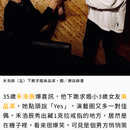
禾浩辰（左）下跪求婚吳品潔。圖／摘自臉書
35歲
禾浩辰
爆喜訊，他下跪求婚小3歲女友
吳
品潔
，她點頭說「Yes」，演藝圈又多一對佳
偶。禾浩辰秀出藏1克拉戒指的地方，居然是
在襪子裡，看來很爆笑，可見是個男方悄悄策