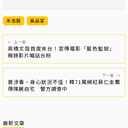
禾浩辰
吳品潔
←
上一篇
高橋文哉首度來台！宣傳電影「藍色監獄」
親錄影片喊話台粉
下一篇
→
曾涉毒、身心狀況不佳！韓71萬網紅裴仁圭驚
傳陳屍自宅 警方調查中
最新文章