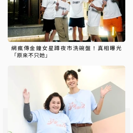
網瘋傳金鐘女星蹲夜市洗碗盤！真相曝光
「原來不只她」