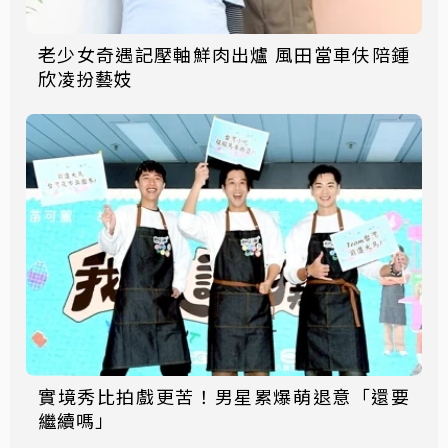
老少女奇遇記壓軸鮮肉出爐 風田當車伕陪鍾
欣凌扮藝妓
實境秀比拍戲更苦！男星累爆萌退意「還要
繼續嗎」