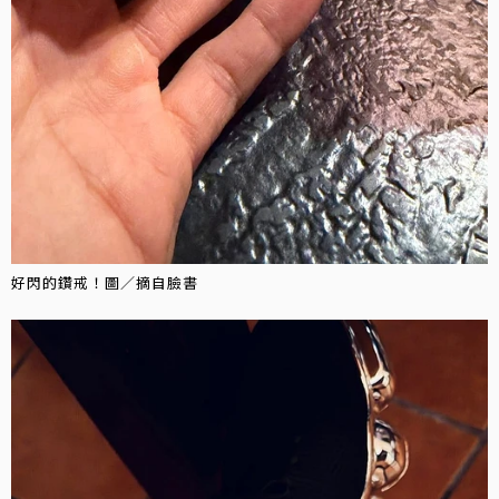
好閃的鑽戒！圖／摘自臉書