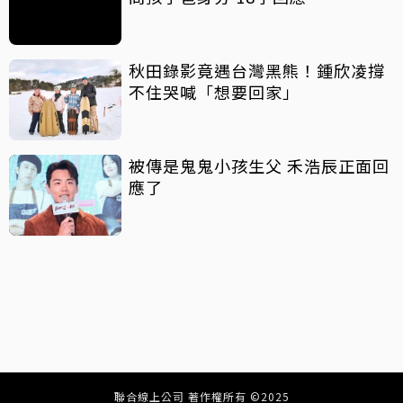
秋田錄影竟遇台灣黑熊！鍾欣凌撐
不住哭喊「想要回家」
被傳是鬼鬼小孩生父 禾浩辰正面回
應了
聯合線上公司 著作權所有 ©2025