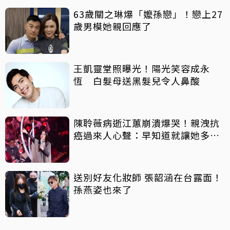
63歲關之琳爆「嬤孫戀」！戀上27
歲男模她親回應了
王凱靈堂照曝光！陽光笑容成永
恆 白髮母送黑髮兒令人鼻酸
陳聆薇病逝江蕙崩潰爆哭！親洩抗
癌過來人心聲：早知道就讓她多化
一點
送別好友化妝師 張韶涵在台露面！
孫燕姿也來了