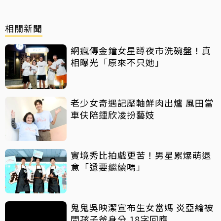
相關新聞
網瘋傳金鐘女星蹲夜市洗碗盤！真
相曝光「原來不只她」
老少女奇遇記壓軸鮮肉出爐 風田當
車伕陪鍾欣凌扮藝妓
實境秀比拍戲更苦！男星累爆萌退
意「還要繼續嗎」
鬼鬼吳映潔宣布生女當媽 炎亞綸被
問孩子爸身分 18字回應