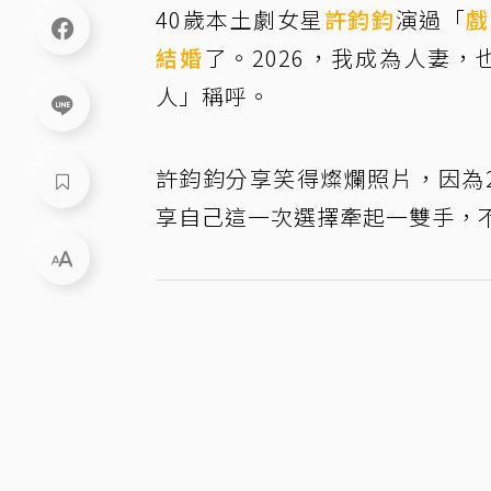
40歲本土劇女星
許鈞鈞
演過「
戲
結婚
了。2026，我成為人妻
人」稱呼。
許鈞鈞分享笑得燦爛照片，因為
享自己這一次選擇牽起一雙手，