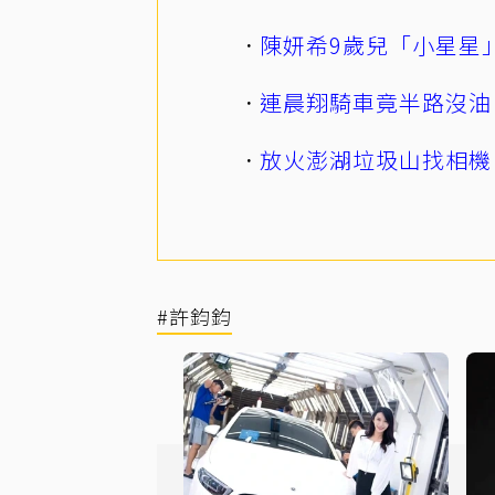
陳妍希9歲兒「小星星
連晨翔騎車竟半路沒油
放火澎湖垃圾山找相機
#許鈞鈞