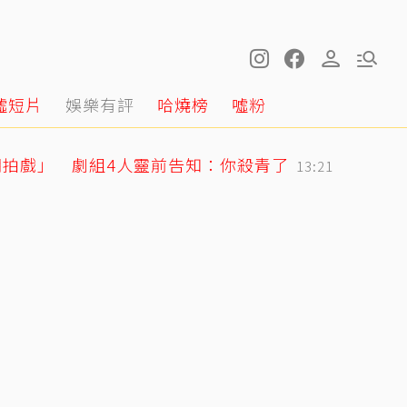
噓短片
娛樂有評
哈燒榜
噓粉
棚拍戲」 劇組4人靈前告知：你殺青了
13:21