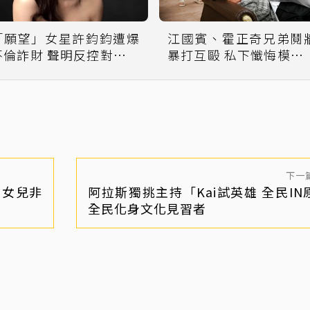
「願望」女星許鈞鈞遭爆
江國賓、霍正奇兄弟鬩
不倫詐財 聲明反控對方恐
暴打互毆 私下懺悔模樣
嚇母親
出了
下一
、女兒非
阿拉斯獨挑主持「Kai試英雄 全民IN
全民化身文化見習者