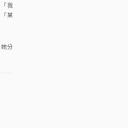
：「我
以「某
，她分