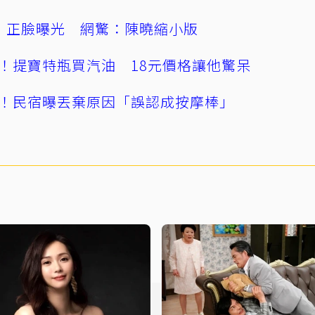
」正臉曝光 網驚：陳曉縮小版
！提寶特瓶買汽油 18元價格讓他驚呆
！民宿曝丟棄原因「誤認成按摩棒」