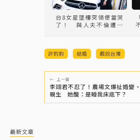
台8女星墜樓突領便當哭
了！ 與人夫不倫遭討
266萬賓士
許鈞鈞
結婚
戲說台灣
←
上一篇
李翊君不忍了！農場文爆扯婚變
親生 她酸：是睡我床底下？
最新文章