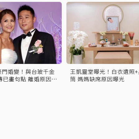
豪門婚變！與台玻千金
王凱靈堂曝光！白衣遺照+
傳已畫句點 離婚原因曝
筒 媽媽缺席原因曝光