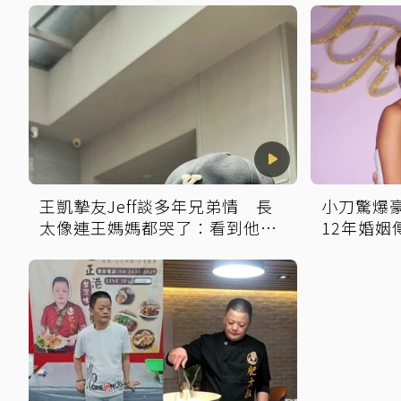
王凱摯友Jeff談多年兄弟情 長
小刀驚爆
太像連王媽媽都哭了：看到他想
12年婚姻
到兒子
光