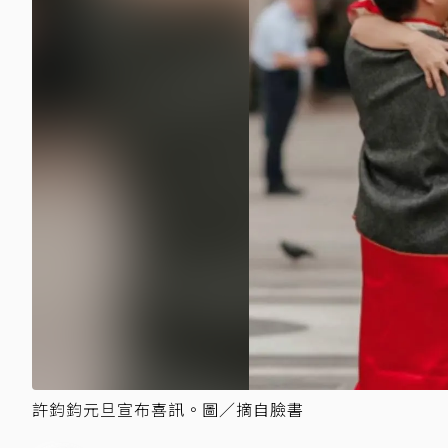
許鈞鈞元旦宣布喜訊。圖／摘自臉書