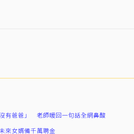
沒有爸爸」 老師暖回一句話全網鼻酸
未來女婿備千萬聘金