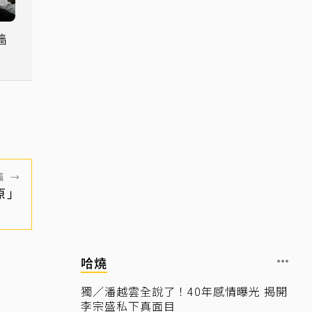
牆
流
篇
→
原」
哈燒
獨／潘越雲全說了！40年感情曝光 揭開
李宗盛私下真面目