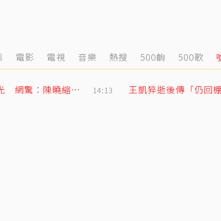
態
電影
電視
音樂
熱搜
500齣
500歌
陳妍希9歲兒「小星星」長大了！正臉曝光 網驚：陳曉縮小版
王凱猝逝後傳「仍回
14:13