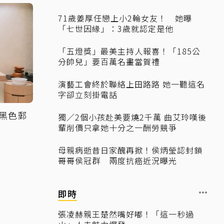
71歲姜厚任戀上小2輪女友！ 她曝
「七世因緣」：3歲就認定是他
「五燈獎」最美主持人報喜！「185公
分帥兒」要百萬名畫當賀禮
演藝工會終於聯絡上田路路 她一聽這名
字卻立刻掛電話
黑色郵
獨／2個小孩赴美要燒2千萬 曲艾玲嘆後
輩削價只拿她十分之一酬勞競爭
母親病逝昔日家醜再掀！侯炳瑩認封鎖
哥哥侯冠群 兩度抗癌近況曝光
即時
張凌赫親王楚然嘴好嘟！「這一秒過