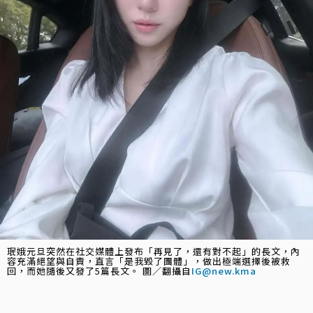
珉娥元旦突然在社交媒體上發布「再見了，還有對不起」的長文，內
容充滿絕望與自責，直言「是我毀了團體」，做出極端選擇後被救
回，而她隨後又發了5篇長文。 圖／翻攝自
IG@new.kma