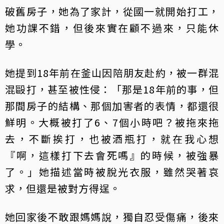
破舊房子，她為了家計，從國一就開始打工，
她功課不錯，但後來實在顧不過來，只能休
學。
她提到18年前在釜山因陪朋友赴約，被一群混
混毆打，甚至被性侵：「那是18年前的事，但
那間房子的結構、那個加害者的表情，都還很
鮮明。大概被打了6、7個小時吧？被拖來拖
去，不斷挨打，也被酒瓶打，就在我心想
『啊，這樣打下去會死嗎』的時候，被強暴
了。」她描述當時被脫光衣服，雖然哭著哀
求，但還是被對方得逞。
她回家後不敢跟媽媽說，獨自忍受傷痛，後來