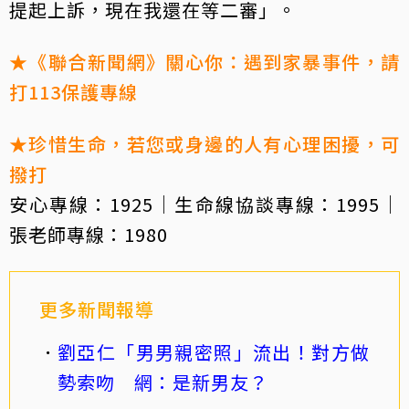
提起上訴，現在我還在等二審」。
★《聯合新聞網》關心你：遇到家暴事件，請
打113保護專線
★珍惜生命，若您或身邊的人有心理困擾，可
撥打
安心專線：1925｜生命線協談專線：1995｜
張老師專線：1980
更多新聞報導
劉亞仁「男男親密照」流出！對方做
勢索吻 網：是新男友？