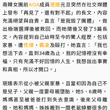
南韓女團前
AOA
成員
珉娥
元旦突然在社交媒體
上發布「再見了，還有對不起」的長文，內容
充滿絕望與自責，直言「是我毀了團體」，做
出極端選擇後被救回。而她隨後又發了5篇長
文，內容提到自己幼時至今的驚人經歷，包括
家暴、遭
性侵
、
霸凌
及毆打，她直言：「我也
想活下去，直到34歲為止，我的記憶裡沒有幸
福，只有充滿不好回憶的人生。我想說出事實
和真相，所以才開口。」
珉娥表示從小被父親家暴，且當初因為自己不
是兒子，父親一度要母親墮胎，她5、6歲時，
媽媽甚至被爸爸打到失去意識，後來父母離
婚，她和媽媽、姊姊搬到一間老鼠蟑螂很多的