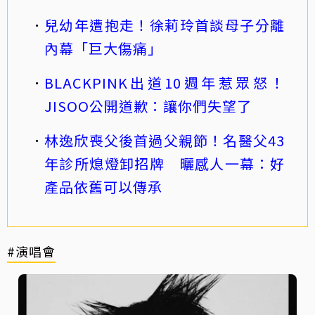
兒幼年遭抱走！徐莉玲首談母子分離
內幕「巨大傷痛」
BLACKPINK出道10週年惹眾怒！
JISOO公開道歉：讓你們失望了
林逸欣喪父後首過父親節！名醫父43
年診所熄燈卸招牌 曬感人一幕：好
產品依舊可以傳承
#演唱會