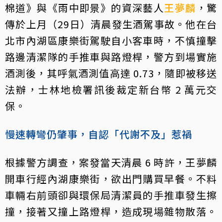
棉道》與《雨中即景》的資深藝人
王夢麟
，驚
傳於上月（29日）清晨發生酒駕事故。他在台
北市內湖區康樂街駕駛自小客車時，不慎撞擊
路邊清潔隊的手推車與路燈桿，警方到場實施
酒測後，其呼氣酒測值高達 0.73，隨即被移送
法辦，士林地檢署訊後裁定新台幣 2 萬元交
保。
慢速轉彎仍肇事，自認「代謝不及」惹禍
根據警方調查，案發當天清晨 6 時許，王夢麟
開車行經內湖康樂街，欲出門購買早餐。不料
車輛右前頭卻與環保局清潔員的手推車發生擦
撞，接著又撞上路燈桿，造成現場雜物散落。