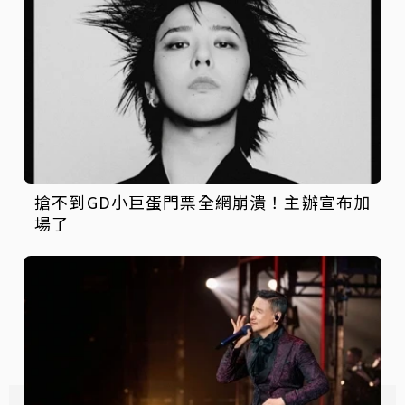
搶不到GD小巨蛋門票全網崩潰！主辦宣布加
場了