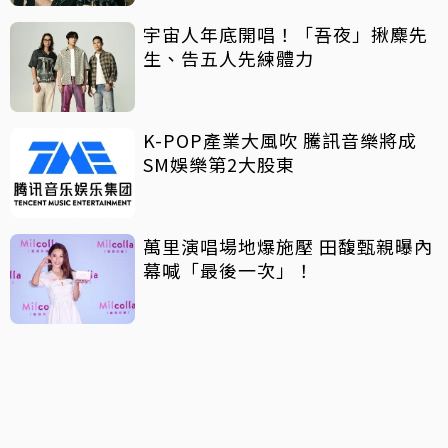
宇宙人年底開唱！「吾夜」揪麋先
生、告五人先練體力
K-POP產業大風吹 騰訊音樂將成
SM娛樂第2大股東
萬里演唱場地爆施壓 田馥甄親曝內
幕喊「最後一次」！