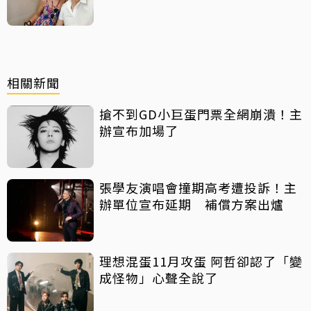
相關新聞
搶不到GD小巨蛋門票全網崩潰！主
辦宣布加場了
張學友演唱會撞期高考遭投訴！主
辦單位宣布延期 補償方案出爐
理想混蛋11月攻蛋 阿哲卻認了「變
成怪物」心聲全說了