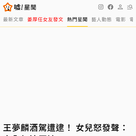
最新文章
姜厚任女友發文
熱門星聞
藝人動態
電影
電
王夢麟酒駕遭逮！ 女兒怒發聲：