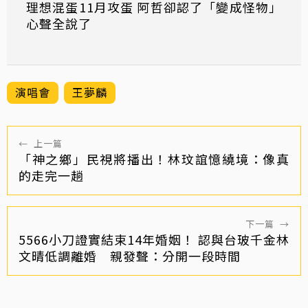
理想混蛋11月攻蛋 阿哲卻認了「變成怪物」
心聲全說了
演唱會
王夢麟
←
上一篇
「神之鄉」民視將播出！林玟誼憶繞境：像真
的走完一趟
下一篇
→
5566小刀證實結束14年婚姻！ 認與台玻千金林
文晴低調離婚 親發聲：分開一段時間