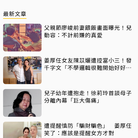
最新文章
父親節廖峻前妻餵飯畫面曝光！兒
動容：不計前嫌的真愛
姜厚任女友陳苡孋遭控當小三！發
千字文「不學邏輯很難開始好好
活」
兒子幼年遭抱走！徐莉玲首談母子
分離內幕「巨大傷痛」
遭提醒慎防「騙財騙色」 姜厚任
笑了：應該是提醒女方才對