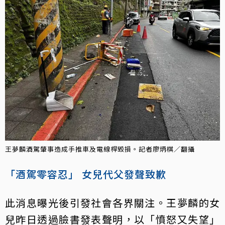
王夢麟酒駕肇事造成手推車及電線桿毀損。記者廖炳棋／翻攝
「酒駕零容忍」 女兒代父發聲致歉
此消息曝光後引發社會各界關注。王夢麟的女
兒昨日透過臉書發表聲明，以「憤怒又失望」