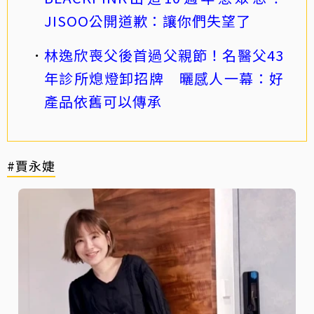
JISOO公開道歉：讓你們失望了
林逸欣喪父後首過父親節！名醫父43
年診所熄燈卸招牌 曬感人一幕：好
產品依舊可以傳承
#賈永婕