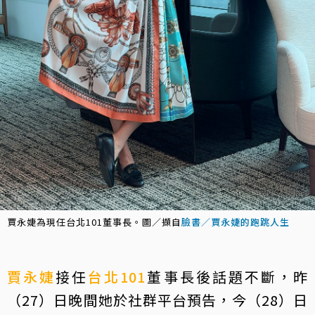
賈永婕為現任台北101董事長。圖／擷自
臉書／賈永婕的跑跳人生
賈永婕
接任
台北101
董事長後話題不斷，昨
（27）日晚間她於社群平台預告，今（28）日