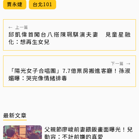
賈永婕
台北101
←
上一篇
邱凱偉首闖台八搭陳珮騏演夫妻 見童星融
化：想再生女兒
下一篇
→
「陽光女子合唱團」7.7億票房搬進客廳！孫淑
媚曝：哭完像情緒排毒
最新文章
父親節廖峻前妻餵飯畫面曝光！兒
動容：不計前嫌的真愛