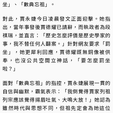
坐」、「數典忘祖」。
對此，賈永婕今日凌晨發文正面迎擊。她指
出，當年事發後賈德耀已請辭，而執政者為段
祺瑞，並直言：「歷史怎麼評價是歷史學家的
事，我不替任何人翻案。」針對網友要求「罰
坐」，她更犀利回應，賈德耀既無銅像被供
奉，也沒公共空間立神話，「要怎麼罰坐
啦？」
面對「數典忘祖」的指控，賈永婕展現一貫的
自信與幽默，霸氣表示：「我倒覺得賈家列祖
列宗應該覺得揚眉吐氣、大鳴大放！」她認為
雖然時代與思想不同，但祖先定會為她這位