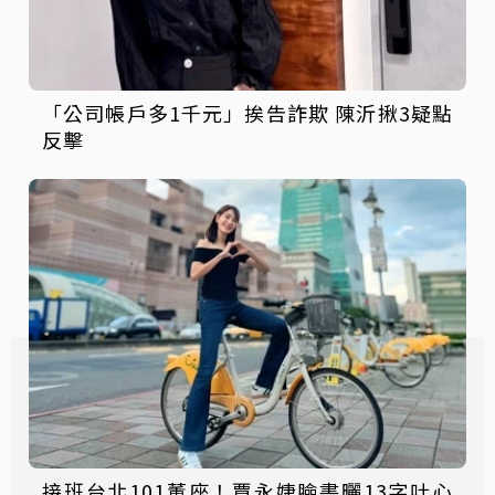
「公司帳戶多1千元」挨告詐欺 陳沂揪3疑點
反擊
接班台北101董座！賈永婕臉書曬13字吐心