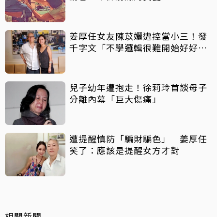
姜厚任女友陳苡孋遭控當小三！發
千字文「不學邏輯很難開始好好
活」
兒子幼年遭抱走！徐莉玲首談母子
分離內幕「巨大傷痛」
遭提醒慎防「騙財騙色」 姜厚任
笑了：應該是提醒女方才對
相關新聞