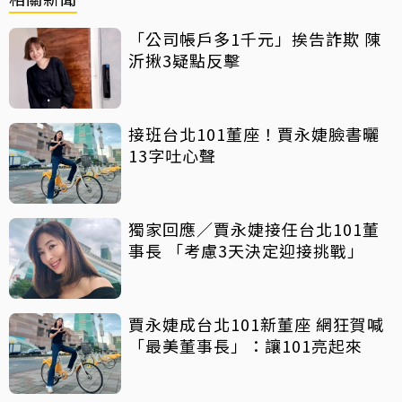
「公司帳戶多1千元」挨告詐欺 陳
沂揪3疑點反擊
接班台北101董座！賈永婕臉書曬
13字吐心聲
獨家回應／賈永婕接任台北101董
事長 「考慮3天決定迎接挑戰」
賈永婕成台北101新董座 網狂賀喊
「最美董事長」：讓101亮起來