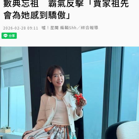
數典忘祖 霸氣反擊「賈家祖先
會為她感到驕傲」
噓！星聞 編輯Shh／綜合報導
2026-02-28 09:11