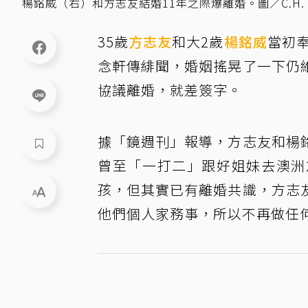
楊銘威（右）和方志友結婚11年之際爆離婚。圖／C.H. 
35歲
方志友
和大2歲
楊銘威
當初奉
念軒傳緋聞，婚姻搖晃了一下仍
協議離婚，就差簽字。
據「鏡週刊」報導，方志友和楊
曾至「一打二」跟好姐妹去澳洲
孩，但其實已有離婚共識，方志
他們個人家務事，所以不再做任