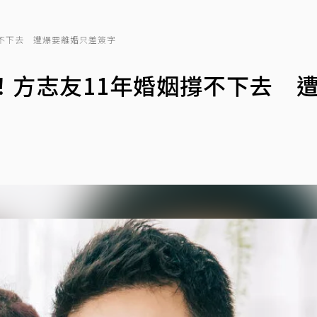
撐不下去 遭爆要離婚只差簽字
！方志友11年婚姻撐不下去 