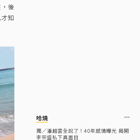
來，後
己才知
哈燒
獨／潘越雲全說了！40年感情曝光 揭開
李宗盛私下真面目