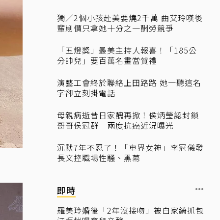
獨／2個小孩赴美要燒2千萬 曲艾玲嘆後
輩削價只拿她十分之一酬勞競爭
「五燈獎」最美主持人報喜！「185公
分帥兒」要百萬名畫當賀禮
演藝工會終於聯絡上田路路 她一聽這名
字卻立刻掛電話
母親病逝昔日家醜再掀！侯炳瑩認封鎖
哥哥侯冠群 兩度抗癌近況曝光
沉默7年不忍了！「車界女神」李冠儀發
長文控職場性騷、黑幕
即時
羅美玲婚後「2年沒接吻」被白家綺抓包