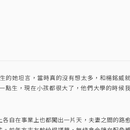
早生的她坦言，當時真的沒有想太多，和楊銘威
一點生，現在小孩都很大了，他們大學的時候
上各自在事業上也都闖出一片天，夫妻之間的路
態。前年方志友輸給楊謹華，無緣拿金鐘女配角