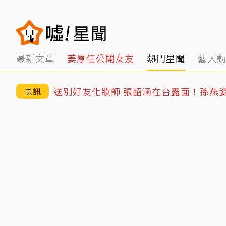
最新文章
姜厚任公開女友
熱門星聞
藝人
送別好友化妝師 張韶涵在台露面！孫燕
快訊