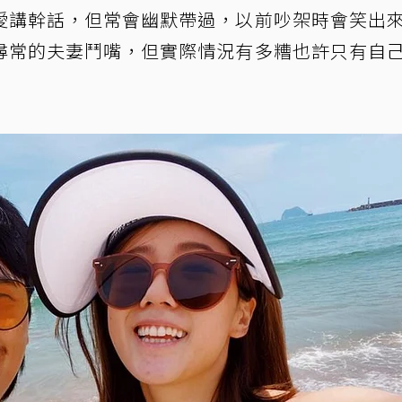
愛講幹話，但常會幽默帶過，以前吵架時會笑出
尋常的夫妻鬥嘴，但實際情況有多糟也許只有自