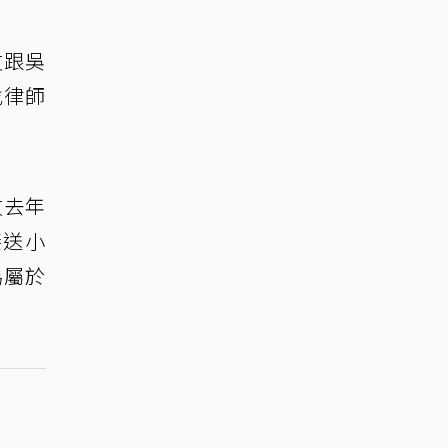
友跟吳
找律師
友去年
接送小
為屬於