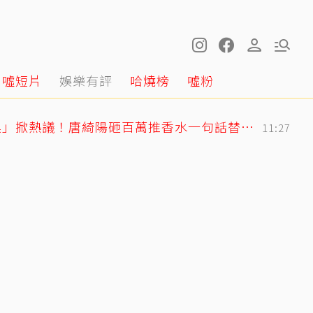
噓短片
娛樂有評
哈燒榜
噓粉
獨／韓女嫌台男「很臭」掀熱議！唐綺陽砸百萬推香水一句話替台男平反
11:27