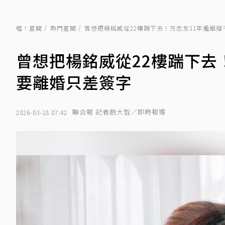
噓！星聞
熱門星聞
曾想把楊銘威從22樓踹下去！方志友11年婚姻
曾想把楊銘威從22樓踹下去
要離婚只差簽字
聯合報 記者趙大智／即時報導
2026-03-18 07:42