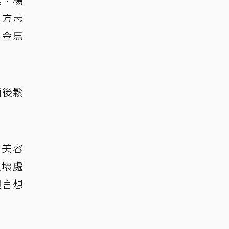
，方志
有金馬
酒後鬆
山美容
往壞處
坦言想