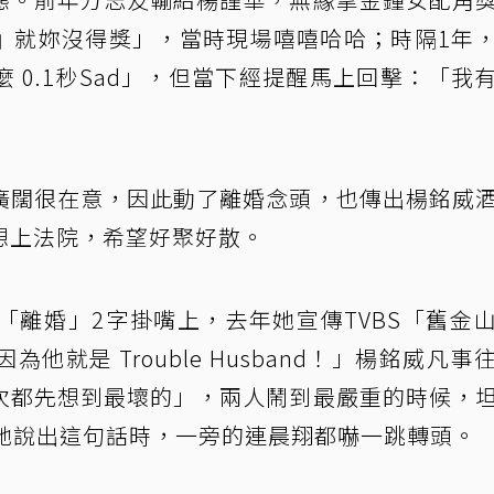
』就妳沒得獎」，當時現場嘻嘻哈哈；時隔1年
 0.1秒Sad」，但當下經提醒馬上回擊：「我
廣闊很在意，因此動了離婚念頭，也傳出楊銘威
想上法院，希望好聚好散。
「離婚」2字掛嘴上，去年她宣傳TVBS「舊金
就是 Trouble Husband！」楊銘威凡事
次都先想到最壞的」，兩人鬧到最嚴重的時候，
當她說出這句話時，一旁的連晨翔都嚇一跳轉頭。