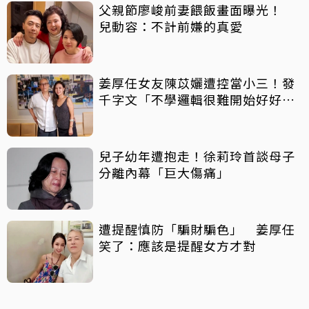
父親節廖峻前妻餵飯畫面曝光！
兒動容：不計前嫌的真愛
姜厚任女友陳苡孋遭控當小三！發
千字文「不學邏輯很難開始好好
活」
兒子幼年遭抱走！徐莉玲首談母子
分離內幕「巨大傷痛」
遭提醒慎防「騙財騙色」 姜厚任
笑了：應該是提醒女方才對