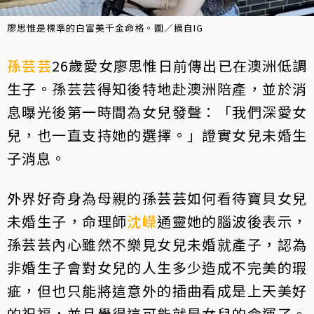
廖思惟是標準的白富美千金命格。圖／摘自IG
孫芸芸
26歲愛女廖思惟日前傳出已在澳洲低調
生子。孫芸芸得知後特地赴澳洲陪產，並於消
息曝光後第一時間為女兒發聲：「我們深愛女
兒，也一直支持她的選擇。」證實女兒未婚生
子消息。
外界好奇身為母親的孫芸芸如何看待寶貝女兒
未婚生子，命理師
沈嶸
通靈她的腦波後表示，
孫芸芸內心雖然不樂見女兒未婚就產子，認為
非婚生子會對女兒的人生多少造成不完美的瑕
疵，但也只能將這意外的插曲看成是上天美好
的祝福，並且覺得這可能就是女兒的命運了。