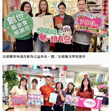
沈嶸團隊每個月都為公益奔走。圖／沈嶸魔法學院提供