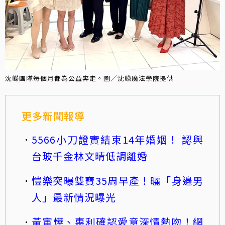
沈嶸團隊每個月都為公益奔走。圖／沈嶸魔法學院提供
更多新聞報導
5566小刀證實結束14年婚姻！ 認與
台玻千金林文晴低調離婚
愷樂突曝雙寶35周早產！曬「身邊男
人」最新情況曝光
黃寅燁、惠利確認愛意深情熱吻！網