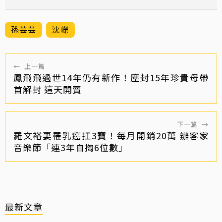
孫芸芸
沈嶸
←
上一篇
鳳飛飛過世14年仍有新作！塵封15年珍貴母帶
首解封 這天開賣
下一篇
→
羅文裕妻罹乳癌扛3寶！每月開銷20萬 辦客家
音樂節「連3年自掏6位數」
最新文章