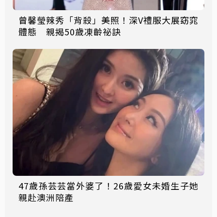
曾馨瑩辣秀「背殺」美照！深V禮服大展窈窕
體態 親揭50歲凍齡祕訣
47歲孫芸芸當外婆了！26歲愛女未婚生子她
親赴澳洲陪產