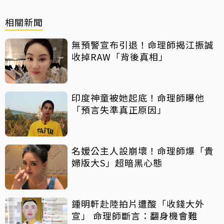
相關新聞
無預警宣布引退！命理師揭江振誠
收掉RAW「背後真相」
印度神童被她起底！命理師曝他
「預言失準真正原因」
名媛公主人設崩壞！命理師爆「貴
婦版大S」超暗黑心態
鍾明軒赴陸拍片遭酸「收錢大外
宣」 命理師斷言：翻身機會難