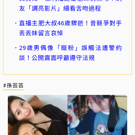
友「調亮影片」細看舌吻過程
直播主肥大叔46歲驟逝！昔競爭對手
丟丟妹留言哀悼
29歲男偶像「寵粉」誤觸法遭警約
談！公開露面呼籲遵守法規
#孫芸芸