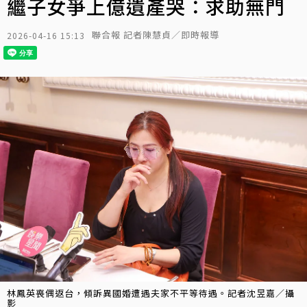
繼子女爭上億遺產哭：求助無門
聯合報 記者陳慧貞／即時報導
2026-04-16 15:13
林鳳英喪偶返台，傾訴異國婚遭遇夫家不平等待遇。記者沈昱嘉／攝
影