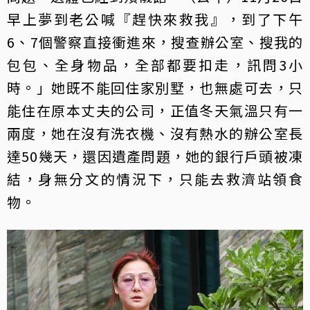
早上夢到老公喊『趕快來救我』，到了下午
6、7個警察直接衝進來，搜查辦公室、搜我的
包包、全身物品，全部都要扣走，訊問3小
時。」她既不能回住家別墅，也無處可去，只
能住在原本丈夫的公司，正值冬天氣溫只有一
兩度，她在沒有洗衣機、沒有熱水的辦公室長
達50幾天，還因遺產問題，她的銀行戶頭被凍
結，身無分文的情況下，只能去救濟站領食
物。