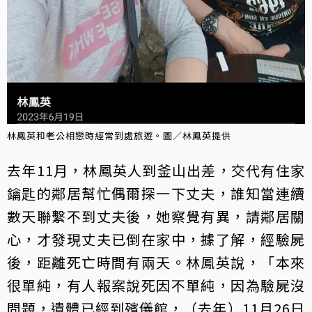
林鳳英和老公相戀時經常到處旅遊。圖／林鳳英提供
去年11月，林鳳英人到釜山出差，交代有住家
鑰匙的鄰居幫忙偶爾探一下丈夫，誰知當連續
數天聯繫不到丈夫後，她察覺有異，請鄰居關
心，才發現丈夫已倒在家中，據了解，經驗屍
後，距離死亡時間有兩天。林鳳英說，「本來
很單純，有人報案說死因不單純，因為驗屍沒
問題，遺體已經到殯儀館，（去年）11月26日