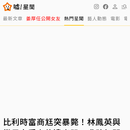
最新文章
姜厚任公開女友
熱門星聞
藝人動態
電影
電
比利時富商尪突暴斃！林鳳英與