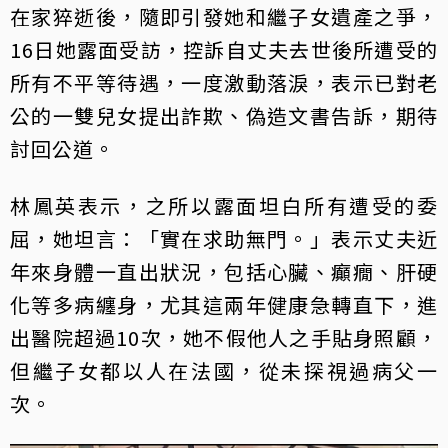
在家猝逝後，隨即引發她和繼子女
遺產
之爭，
16日她露面受訪，控訴自丈夫去世後所遭受的
所有不平等待遇，一度激動落淚，表示已對老
公的一雙兒女提出詐欺、偽造文書告訴，期待
討回公道。
林鳳英表示，之所以露面坦白所有遭受的委
屈，她坦言：「實在求助無門。」表示丈夫近
年來身體一直出狀況，包括心臟、癲癇、肝硬
化等多病纏身，尤其這兩年健康急轉直下，進
出醫院超過10次，她不假他人之手貼身照顧，
但繼子女都以人在法國，從未探視過病父一
次。