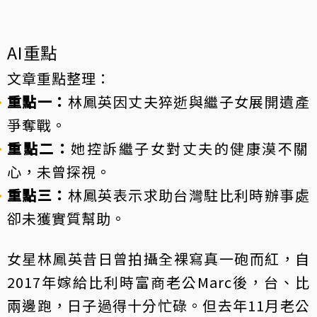
AI重點
文章重點整理：
重點一：
林鳳英因丈夫猝逝與繼子女展開遺產
爭奪戰。
重點二：
她控訴繼子女對丈夫的健康漠不關
心，未曾探視。
重點三：
林鳳英表示求助台灣駐比利時辦事處
卻未獲實質幫助。
女星
林鳳英
昔日曾拍攝全裸寫真一砲而紅，自
2017年嫁給比利時
富商
老公Marc後，台、比
兩邊跑，日子過得十分忙碌。但去年11月老公