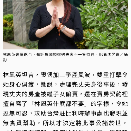
林鳳英喪偶返台，傾訴異國婚遭遇夫家不平等待遇。記者沈昱嘉／攝
影
林鳳英坦言，喪偶加上爭產風波，雙重打擊令
她身心俱疲，她說，處理完丈夫身後事後，發
現丈夫的房產被繼子女偷賣，還在賣房契約裡
擅自寫了「林鳳英什麼都不要」的字樣，令她
忍無可忍，求助台灣駐比利時辦事處也發現並
無實質幫助，所以才決定將此事公諸於世，