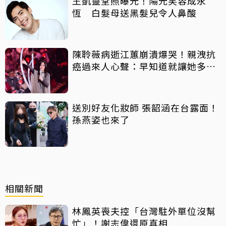
王凱靈堂照曝光！陽光笑容成永
恆 白髮母送黑髮兒令人鼻酸
陳聆薇病逝江蕙崩潰爆哭！親洩抗
癌過來人心聲：早知道就讓她多化
一點
送別好友化妝師 張韶涵在台露面！
孫燕姿也來了
相關新聞
林鳳英喪夫控「台灣駐外單位沒幫
忙」！謝志偉還原真相