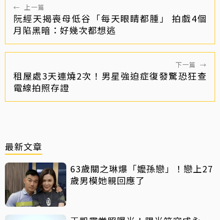
←
上一篇
阮經天揭喪母低谷「每天眼睛都腫」 拍戲4個
月陷黑暗：好幾次都想逃
下一篇
→
租屋處3天連燒2次！男星強迫症復發驚恐狂查
電線拍照存證
最新文章
63歲關之琳爆「嬤孫戀」！戀上27
歲男模她親回應了