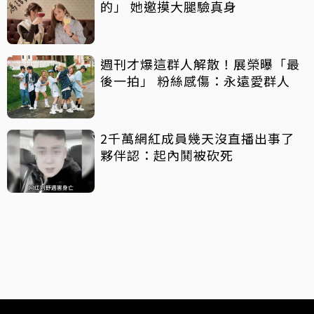
的」 她邀摸大腿驗真身
週刊才爆這群人解散！展榮曝「最
後一拍」 粉絲感傷：永遠愛群人
2千萬網紅成員幾天沒直播出事了
夥伴認：起內鬨被砍死