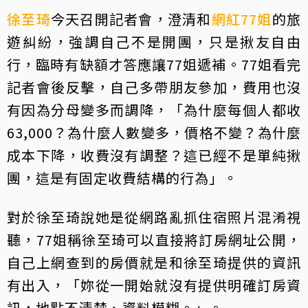
徐至琦
今天召開記者會，澄清和
網紅77姐
的旅
遊糾紛，強調自己不是開團，只是揪友自由
行，臨時有缺額才答應讓77姐遞補。77姐看完
記者會後反擊，自己多帶朋友參加，費用也沒
有因為分母變多而調降，「為什麼每個人都收
63,000？為什麼人數變多，價格不變？為什麼
成本下降，收費沒有調整？這已經不是單純揪
團，這是有固定收費結構的行為」。
對於徐至琦說她是從網路亂抓住宿照片混淆視
聽，77姐稱徐至琦可以直接將訂房網址公開，
自己上網查到的房價就是和徐至琦提供的資訊
有出入，「妳從一開始就沒有提供明確訂房資
訊，地點不清楚、資料模糊。」。