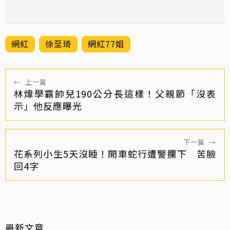
網紅
徐至琦
網紅77姐
←
上一篇
林煒學霸帥兒190公分長這樣！父親節「沒表
示」他反應曝光
下一篇
→
花系列小生5天沒睡！開車蛇行遭警攔下 苦臉
回4字
最新文章