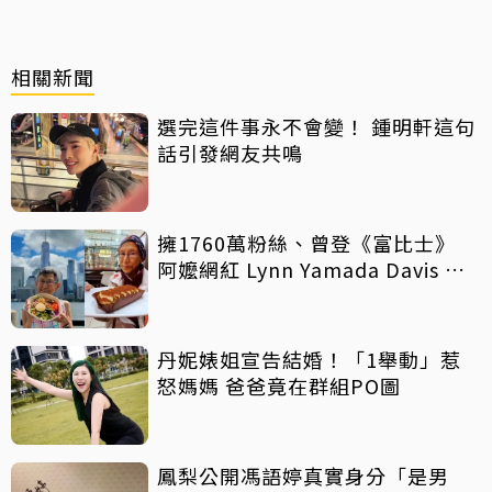
相關新聞
選完這件事永不會變！ 鍾明軒這句
話引發網友共鳴
擁1760萬粉絲、曾登《富比士》
阿嬤網紅 Lynn Yamada Davis 驚
傳病逝
丹妮婊姐宣告結婚！「1舉動」惹
怒媽媽 爸爸竟在群組PO圖
鳳梨公開馮語婷真實身分「是男