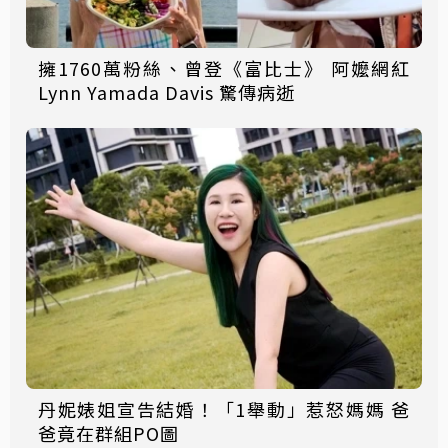
擁1760萬粉絲、曾登《富比士》 阿嬤網紅
Lynn Yamada Davis 驚傳病逝
丹妮婊姐宣告結婚！「1舉動」惹怒媽媽 爸
爸竟在群組PO圖