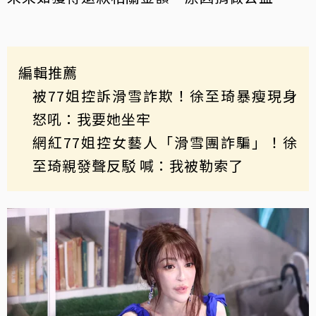
編輯推薦
被77姐控訴滑雪詐欺！徐至琦暴瘦現身
怒吼：我要她坐牢
網紅77姐控女藝人「滑雪團詐騙」！徐
至琦親發聲反駁 喊：我被勒索了