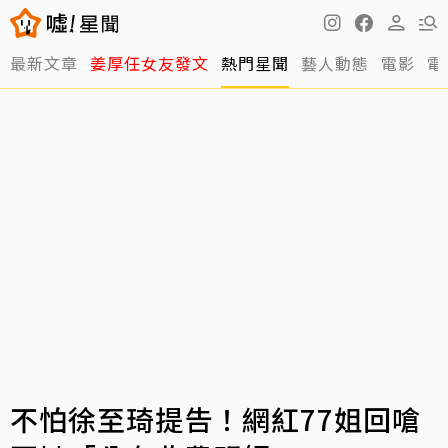
最新文章
姜厚任女友發文
熱門星聞
藝人動態
電影
電
不怕徐至琦提告！網紅77姐回嗆