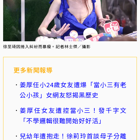
徐至琦因捲入糾紛而暴瘦。記者林士傑／攝影
更多新聞報導
姜厚任小24歲女友遭爆「當小三有老
公小孩」女網友怒揭黑歷史
姜厚任女友遭控當小三！發千字文
「不學邏輯很難開始好好活」
兒幼年遭抱走！徐莉玲首談母子分離