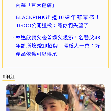
內幕「巨大傷痛」
BLACKPINK出道10週年惹眾怒！
JISOO公開道歉：讓你們失望了
林逸欣喪父後首過父親節！名醫父43
年診所熄燈卸招牌 曬感人一幕：好
產品依舊可以傳承
#網紅