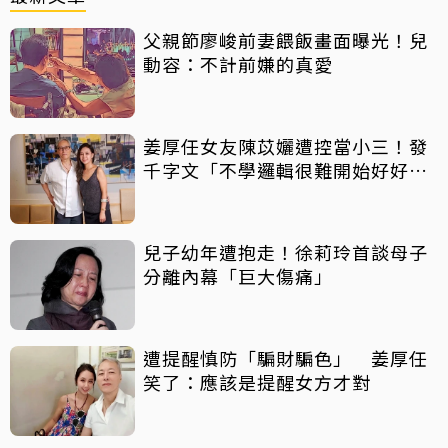
父親節廖峻前妻餵飯畫面曝光！兒
動容：不計前嫌的真愛
姜厚任女友陳苡孋遭控當小三！發
千字文「不學邏輯很難開始好好
活」
兒子幼年遭抱走！徐莉玲首談母子
分離內幕「巨大傷痛」
遭提醒慎防「騙財騙色」 姜厚任
笑了：應該是提醒女方才對