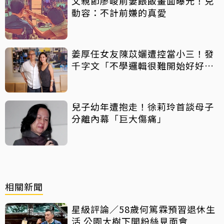
父親節廖峻前妻餵飯畫面曝光！兒
動容：不計前嫌的真愛
姜厚任女友陳苡孋遭控當小三！發
千字文「不學邏輯很難開始好好
活」
兒子幼年遭抱走！徐莉玲首談母子
分離內幕「巨大傷痛」
相關新聞
星級評論／58歲何篤霖預習退休生
活 公園大樹下開粉絲見面會