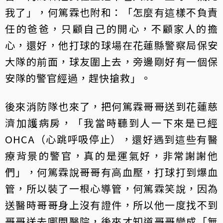
我了」，何篤霖也附和：「怎麼有這樣不負責
任的爸爸，只顧自己的開心，不顧家人的擔
心，還好，他打球的球場在花蓮縣警察局保安
大隊的前面，球友圍上去，旁邊剛好有一個保
安隊的警官經過，趕快搶救」。
後來消防隊也來了，把何篤霖哥哥送到花蓮慈
濟加護病房，「我當時聽到人一下來是已經
OHCA（心跳呼吸停止），還好遇到這些有醫
療背景的警官，真的是運氣好，非常謝謝他
們」，何篤霖說哥哥有高血壓，打球打到爆血
管，所以裝了一根心導管，何篤霖笑說，因為
送醫時哥哥身上沒有證件，所以他一度找不到
哥哥送去哪間醫院，後來才知道哥哥變成「無