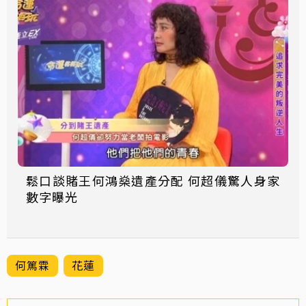
鬆口談賭王何鴻燊遺產分配 何超儀驚人身家
數字曝光
何篤霖
花蓮