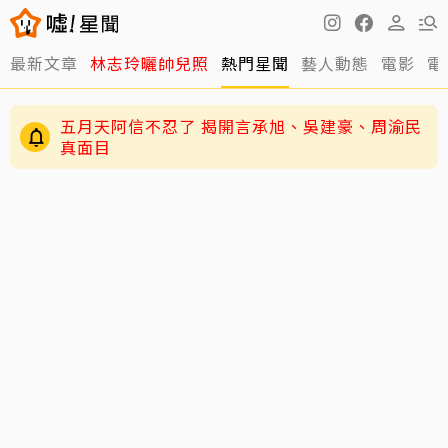
最新文章
林志玲曬帥兒照
熱門星聞
藝人動態
電影
電
被cue跳韓國當紅「抖胸舞」 胡瓜變成「抖肚
舞」全場笑翻