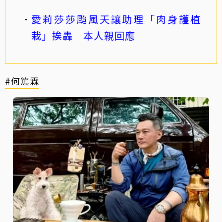
愛莉莎莎颱風天讓助理「肉身護植
栽」挨轟 本人親回應
#何篤霖