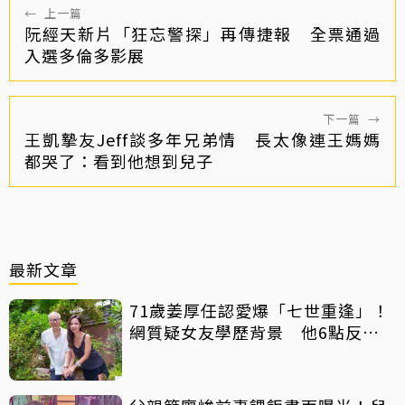
←
上一篇
阮經天新片「狂忘警探」再傳捷報 全票通過
入選多倫多影展
下一篇
→
王凱摯友Jeff談多年兄弟情 長太像連王媽媽
都哭了：看到他想到兒子
最新文章
71歲姜厚任認愛爆「七世重逢」！
網質疑女友學歷背景 他6點反
擊：你們不懂