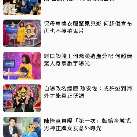
保母車換衣服驚見鬼影 何超儀宣布
再也不接拍鬼片
鬆口談賭王何鴻燊遺產分配 何超儀
驚人身家數字曝光
自曝改名經歷 孫安佐：或許逃到海
外才能真正低調
陳怡真自曝「第一次」獻給金城武
男神正牌女友意外曝光