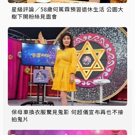
星級評論／58歲何篤霖預習退休生活 公園大
樹下開粉絲見面會
保母車換衣服驚見鬼影 何超儀宣布再也不接
拍鬼片