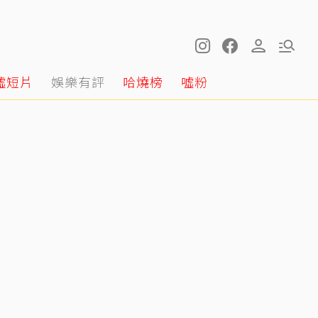
噓短片
娛樂有評
哈燒榜
噓粉