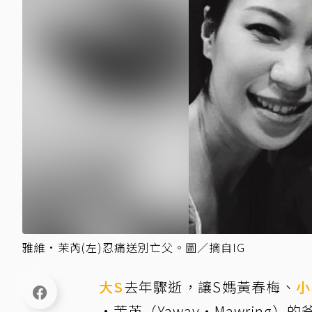
雅維•茉芮(左)忍痛送別亡父。圖／摘自IG
大S
去年驟逝，讓S媽黃春梅、
小
•茉芮（Yaway‧Mawrin