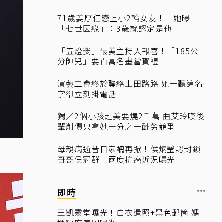
71歲姜厚任戀上小2輪女友！ 她曝
「七世因緣」：3歲就認定是他
「五燈獎」最美主持人報喜！「185公
分帥兒」要百萬名畫當賀禮
演藝工會終於聯絡上田路路 她一聽這名
字卻立刻掛電話
獨／2個小孩赴美要燒2千萬 曲艾玲嘆後
輩削價只拿她十分之一酬勞競爭
母親病逝昔日家醜再掀！侯炳瑩認封鎖
哥哥侯冠群 兩度抗癌近況曝光
即時
王凱靈堂曝光！白衣遺照+黑色郵筒 媽