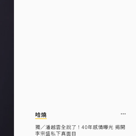
哈燒
獨／潘越雲全說了！40年感情曝光 揭開
李宗盛私下真面目