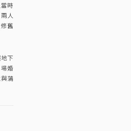
人當時
，兩人
重修舊
展地下
那場婚
並與蒲