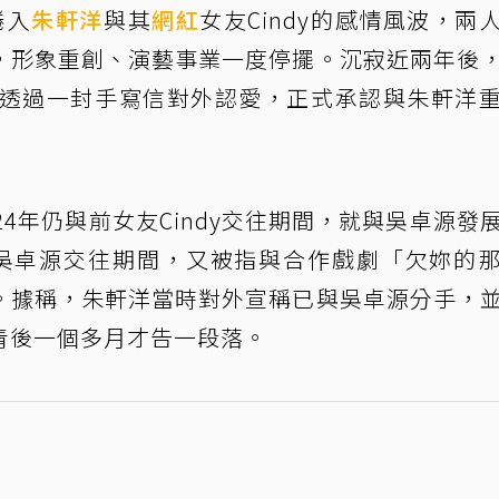
捲入
朱軒洋
與其
網紅
女友Cindy的感情風波，兩
，形象重創、演藝事業一度停擺。沉寂近兩年後
源透過一封手寫信對外認愛，正式承認與朱軒洋
4年仍與前女友Cindy交往期間，就與吳卓源發
而與吳卓源交往期間，又被指與合作戲劇「欠妳的
。據稱，朱軒洋當時對外宣稱已與吳卓源分手，
青後一個多月才告一段落。