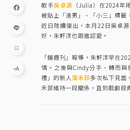
歌手
吳卓源
（Julia）在2024年
被貼上「渣男」、「小三」標籤
近日陸續復出，本月22日吳卓
好，朱軒洋也跟進認愛。
「鏡週刊」報導，朱軒洋早在202
情。之後與Cindy分手、轉
禮」的新人
蒲禾菲
多次私下見面
禾菲維持一段關係，直到戲劇殺