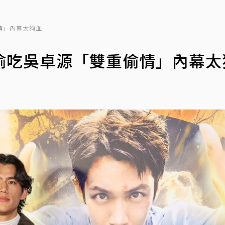
情」內幕太狗血
偷吃吳卓源「雙重偷情」內幕太