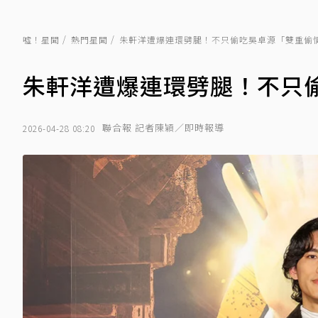
噓！星聞
熱門星聞
朱軒洋遭爆連環劈腿！不只偷吃吳卓源「雙重偷
朱軒洋遭爆連環劈腿！不只
聯合報 記者陳穎／即時報導
2026-04-28 08:20