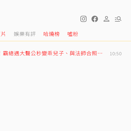
短片
娛樂有評
哈燒榜
噓粉
GD私下反差萌藏不住！霸總遇大聲公秒變乖兒子、與法師合照掀網暴動
10:50