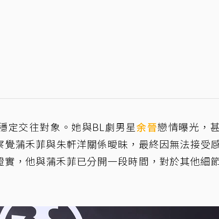
穩定交往對象。她與BL劇男星
余晉
戀情曝光，
察覺蒲禾菲與朱軒洋關係曖昧，最終因無法接受
證實，他與蒲禾菲已分開一段時間，對於其他細