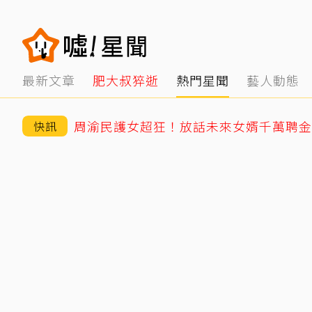
最新文章
肥大叔猝逝
熱門星聞
藝人動態
周渝民護女超狂！放話未來女婿千萬聘金
快訊