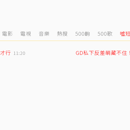
電影
電視
音樂
熱搜
500齣
500歌
噓
才行
11:20