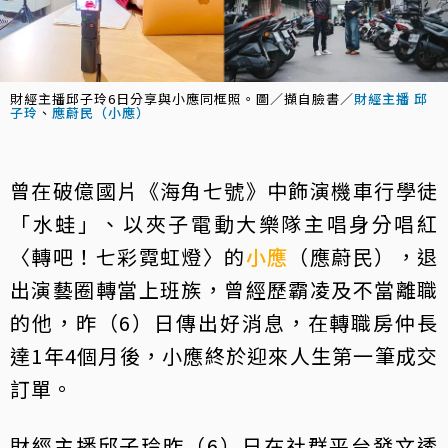
財經主播邱子玲6日分享與小應同框照。圖／擷自臉書／
財經主播 邱
子玲
、
應蔚民（小應）
曾在破億國片《海角七號》中飾演機車行學徒
「水蛙」、以夾子電動大樂隊主唱身分唱紅
〈轉吧！七彩霓虹燈〉的
小應
（應蔚民），退
出演藝圈轉當上班族，曾經歷霸凌及不當離職
的他，昨（6）日傳出好消息，在轉職房仲長
達1年4個月後，小應終於迎來人生第一筆成交
訂單。
財經主播邱子玲昨（6）日在社群平台發文透