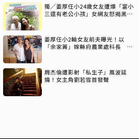
獨／姜厚任小24歲女友遭爆「當小
三還有老公小孩」女網友怒揭黑歷
史
姜厚任小2輪女友前夫曝光！以
「余家菁」嫁縣府農業處科長 交
往3個月即閃婚
周杰倫遭影射「私生子」風波延
燒！女主角劉若雪首發聲