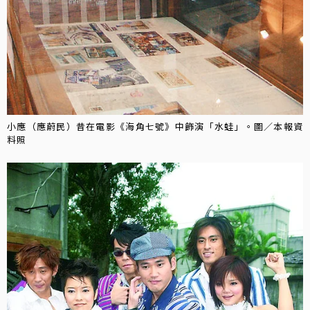
小應（應蔚民）昔在電影《海角七號》中飾演「水蛙」。圖／本報資
料照