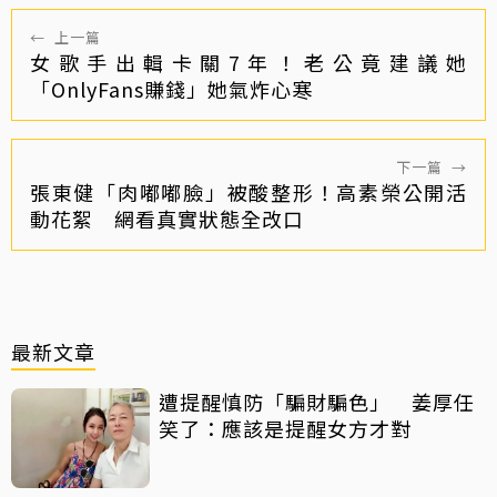
←
上一篇
女歌手出輯卡關7年！老公竟建議她
「OnlyFans賺錢」她氣炸心寒
下一篇
→
張東健「肉嘟嘟臉」被酸整形！高素榮公開活
動花絮 網看真實狀態全改口
最新文章
遭提醒慎防「騙財騙色」 姜厚任
笑了：應該是提醒女方才對