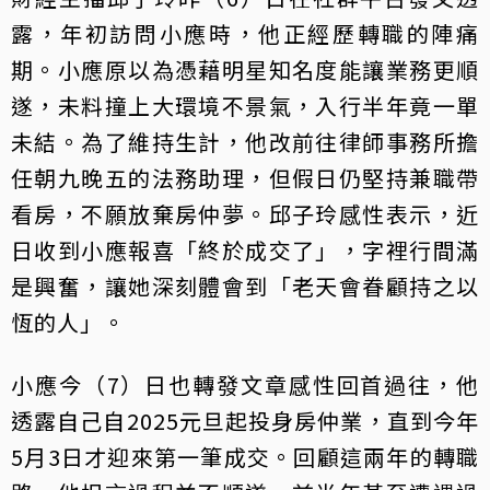
露，年初訪問小應時，他正經歷轉職的陣痛
期。小應原以為憑藉明星知名度能讓業務更順
遂，未料撞上大環境不景氣，入行半年竟一單
未結。為了維持生計，他改前往律師事務所擔
任朝九晚五的法務助理，但假日仍堅持兼職帶
看房，不願放棄房仲夢。邱子玲感性表示，近
日收到小應報喜「終於成交了」，字裡行間滿
是興奮，讓她深刻體會到「老天會眷顧持之以
恆的人」。
小應今（7）日也轉發文章感性回首過往，他
透露自己自2025元旦起投身房仲業，直到今年
5月3日才迎來第一筆成交。回顧這兩年的轉職