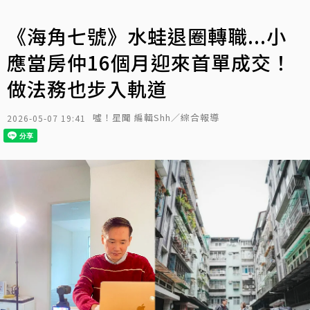
《海角七號》水蛙退圈轉職...小
應當房仲16個月迎來首單成交！
做法務也步入軌道
噓！星聞 編輯Shh／綜合報導
2026-05-07 19:41