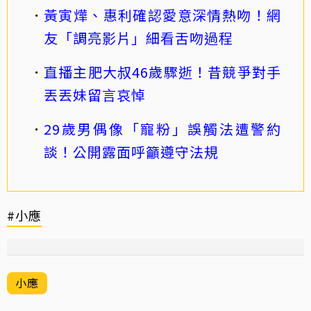
黃寅燁、惠利確認愛意深情熱吻！網
友「調亮影片」細看舌吻過程
直播主肥大叔46歲驟逝！昔競爭對手
丟丟妹留言哀悼
29歲男偶像「寵粉」誤觸法遭警約
談！公開露面呼籲遵守法規
#小應
小應