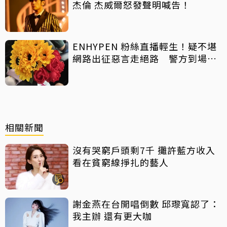
杰倫 杰威爾怒發聲明喊告！
ENHYPEN 粉絲直播輕生！疑不堪
網路出征惡言走絕路 警方到場已
救不回
相關新聞
沒有哭窮戶頭剩7千 攤許藍方收入
看在貧窮線掙扎的藝人
謝金燕在台開唱倒數 邱瓈寬認了：
我主辦 還有更大咖