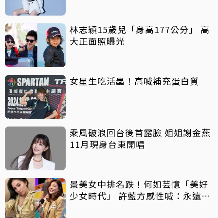
林志穎15歲兒「身高177公分」 高
大正面照曝光
女星生吃活蟲！高喊補充蛋白質
乘風破浪回台後首露臉 姐姐謝金燕
11月現身台東開唱
景美女中排名跌！何如芸憶「美好
少女時代」 許藍方感性喊：永遠的
黃衫客