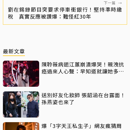
下一篇
→
劉在錫錄節目突要求停車衝銀行！堅持準時繳
稅 真實反應被讚爆：難怪紅30年
最新文章
陳聆薇病逝江蕙崩潰爆哭！親洩抗
癌過來人心聲：早知道就讓她多化
一點
送別好友化妝師 張韶涵在台露面！
孫燕姿也來了
爆「3字天王私生子」網友瘋猜周