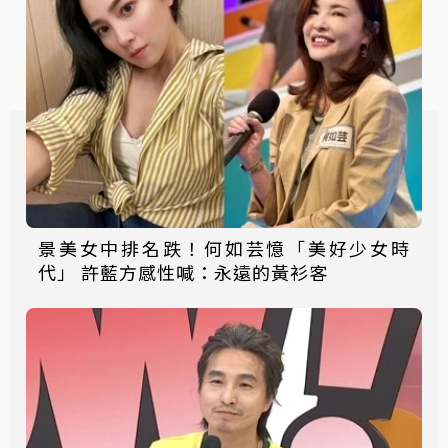
景美女中排名跌！何如芸憶「美好少女時
代」 許藍方感性喊：永遠的黃衫客