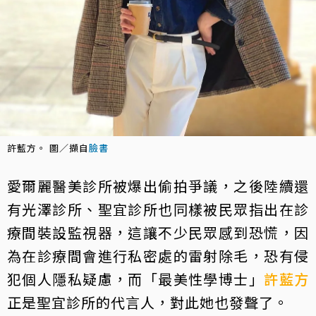
許藍方。 圖／擷自
臉書
愛爾麗醫美診所被爆出偷拍爭議，之後陸續還
有光澤診所、聖宜診所也同樣被民眾指出在診
療間裝設監視器，這讓不少民眾感到恐慌，因
為在診療間會進行私密處的雷射除毛，恐有侵
犯個人隱私疑慮，而「最美性學博士」
許藍方
正是聖宜診所的代言人，對此她也發聲了。