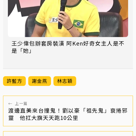
王少偉包辦套房裝潢 阿Ken好奇女主人是不
是「她」
許藍方
謝金燕
林志穎
←
上一篇
渡邊直美來台撞鬼！劉以豪「祖先鬼」衰捲邪
靈 他扛大旗天天跑10公里