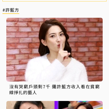
#許藍方
沒有哭窮戶頭剩7千 攤許藍方收入看在貧窮
線掙扎的藝人