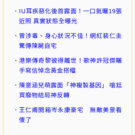
IU耳疾惡化後首露面！一口氣曬19張
近照 真實狀態全曝光
曾涉毒、身心狀況不佳！網紅裴仁圭
驚傳陳屍自宅
港樂傳奇黎彼得離世！歌神許冠傑曬
手寫信悼念黃金搭檔
陳意涵兒萌露面「神複製基因」 嗆尪
買廢物結局神反轉
王仁甫開箱岑永康豪宅 無敵美景看
傻了