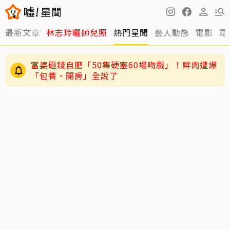
最新文章
林志玲曬帥兒照
熱門星聞
藝人動態
電影
電
富婆砸錢自肥「50集硬塞60場吻戲」！鮮肉遭爆
「包養、開房」全說了