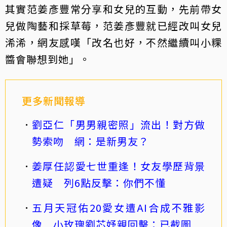
其實范姜彥豐常分享和女兒的互動，先前帶女
兒做陶藝和採草莓，范姜彥豐就已經改叫女兒
浠浠，網友感嘆「改名也好，不然繼續叫小粿
醬會聯想到她」。
更多新聞報導
劉亞仁「男男親密照」流出！對方做
勢索吻 網：是新男友？
姜厚任認愛七世重逢！女友學歷背景
遭疑 列6點反擊：你們不懂
五月天冠佑20愛女遭AI合成不雅影
像 小玫瑰劉芯妤親回擊：已截圖