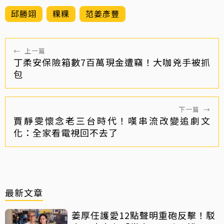
邱勝翊
粿粿
范姜彥豐
←
上一篇
丁柔安保險箱數7百萬現金遭竊！大咖兇手被抓
包
下一篇
→
賈靜雯懷念老三台時代！嘆串流改變追劇文
化：全家看電視回不去了
最新文章
姜厚任護愛12點聲明重砲反擊！駁