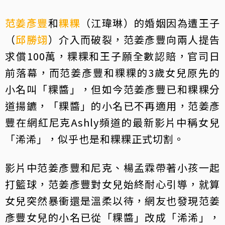
范姜彥豐
和
粿粿
（江瑋琳）的婚姻因為遭王子
（
邱勝翊
）介入而破裂，范姜彥豐向兩人提告
求償100萬，粿粿和王子願全數認賠，官司日
前落幕，而范姜彥豐和粿粿的3歲女兒原先的
小名叫「粿醬」，但如今范姜彥豐已和粿粿分
道揚鑣，「粿醬」的小名已不再適用，范姜彥
豐在網紅尼克Ashly頻道的最新影片中稱女兒
「浠浠」，似乎也是和粿粿正式切割。
影片中范姜彥豐和尼克、楊孟霖帶著小孩一起
打籃球，范姜彥豐對女兒始終耐心引導，就算
女兒突然暴衝還是溫柔以待，網友也發現范姜
彥豐女兒的小名已從「粿醬」改成「浠浠」，