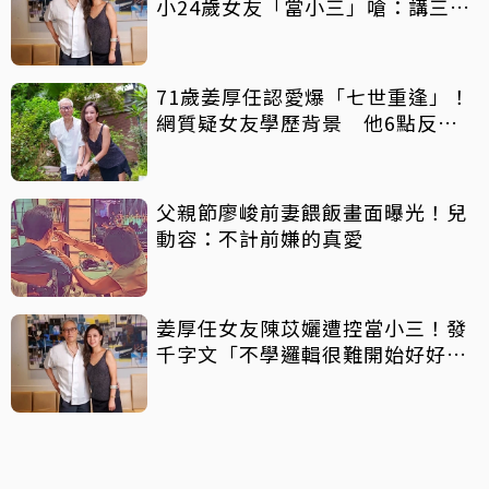
小24歲女友「當小三」嗆：講三
小？
71歲姜厚任認愛爆「七世重逢」！
網質疑女友學歷背景 他6點反
擊：你們不懂
父親節廖峻前妻餵飯畫面曝光！兒
動容：不計前嫌的真愛
姜厚任女友陳苡孋遭控當小三！發
千字文「不學邏輯很難開始好好
活」