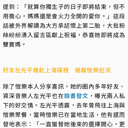
提到：「就算你獨生子的日子即將結束，但不
用擔心，媽媽還是會火力全開的愛你。」這段
話被外界解讀為大方承認懷上第二胎，大批粉
絲紛紛湧入留言區獻上祝福，恭喜她即將成為
雙寶媽。
好友左光平親赴上海探視 揭露愷樂近況
除了愷樂本人分享喜訊，她的圈內多年好友、
資深音樂人左光平也在
臉書發文
，曝光兩人私
下的好交情。左光平透露，去年曾飛往上海與
愷樂聚餐，當時愷樂已在當地生活，他有感而
發地表示：「一直蠻替她後來的選擇開心，更