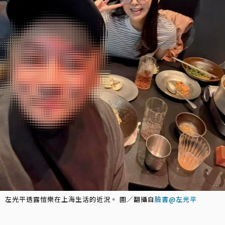
左光平透露愷樂在上海生活的近況。 圖／翻攝自
臉書@左光平