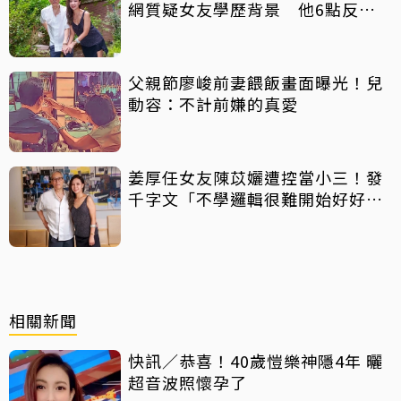
網質疑女友學歷背景 他6點反
擊：你們不懂
父親節廖峻前妻餵飯畫面曝光！兒
動容：不計前嫌的真愛
姜厚任女友陳苡孋遭控當小三！發
千字文「不學邏輯很難開始好好
活」
相關新聞
快訊／恭喜！40歲愷樂神隱4年 曬
超音波照懷孕了