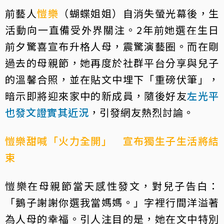
前藝人
愷樂
（蝴蝶姐姐）自消失螢光幕後，生
活動向一直備受外界關注。2年前她選在生日
前夕驚喜宣布升格人母，震驚演藝圈。而在剛
過去的母親節，她再度於社群平台分享與兒子
的溫馨合照，並在貼文中埋下「重磅伏筆」，
暗示即將迎來家中的新成員，隨後好友
左光平
也發文證實其近況
，引發網友熱烈討論。
愷樂甜喊「火力全開」 宣布獨生子生活將結
束
愷樂在母親節當天感性發文，對兒子告白：
「鵝子謝謝你選我當媽媽。」字裡行間洋溢著
為人母的幸福。引人注目的是，她在文中特別