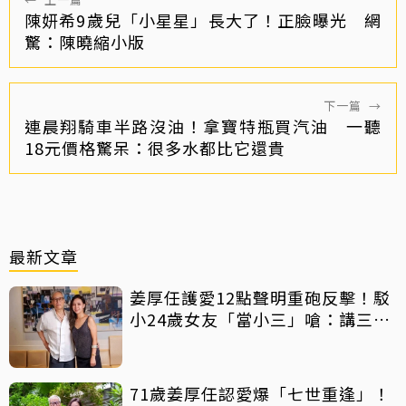
陳妍希9歲兒「小星星」長大了！正臉曝光 網
驚：陳曉縮小版
下一篇
→
連晨翔騎車半路沒油！拿寶特瓶買汽油 一聽
18元價格驚呆：很多水都比它還貴
最新文章
姜厚任護愛12點聲明重砲反擊！駁
小24歲女友「當小三」嗆：講三
小？
71歲姜厚任認愛爆「七世重逢」！