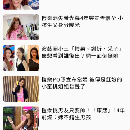
愷樂消失螢光幕4年突宣告懷孕 小
孩生父身分曝光
演藝圈小三「愷樂、謝忻、采子」
最想看到誰復出？網一面倒挺她
愷樂PO照宣布當媽 被傳是紅娘的
小蜜桃姐姐發聲了
愷樂挑男友只要帥！「康熙」14年
前爆：嫁不錯生男孩