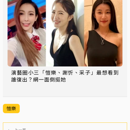
演藝圈小三「愷樂、謝忻、采子」最想看到
誰復出？網一面倒挺她
愷樂
←
上一篇