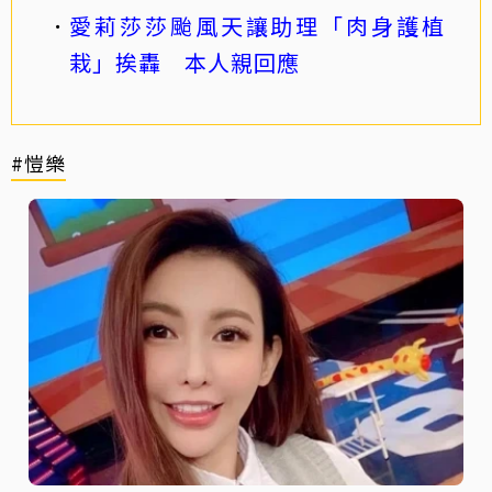
愛莉莎莎颱風天讓助理「肉身護植
栽」挨轟 本人親回應
#愷樂