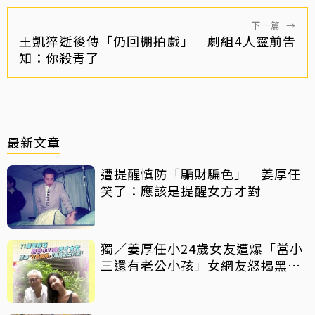
下一篇
→
王凱猝逝後傳「仍回棚拍戲」 劇組4人靈前告
知：你殺青了
最新文章
遭提醒慎防「騙財騙色」 姜厚任
笑了：應該是提醒女方才對
獨／姜厚任小24歲女友遭爆「當小
三還有老公小孩」女網友怒揭黑歷
史