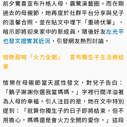
前夕驚喜宣布升格人母，震驚演藝圈。而在剛
過去的母親節，她再度於社群平台分享與兒子
的溫馨合照，並在貼文中埋下「重磅伏筆」，
暗示即將迎來家中的新成員，隨後好友
左光平
也發文證實其近況
，引發網友熱烈討論。
愷樂甜喊「火力全開」 宣布獨生子生活將結
束
愷樂在母親節當天感性發文，對兒子告白：
「鵝子謝謝你選我當媽媽。」字裡行間洋溢著
為人母的幸福。引人注目的是，她在文中特別
提到：「就算你獨生子的日子即將結束，但不
用擔心，媽媽還是會火力全開的愛你。」這段