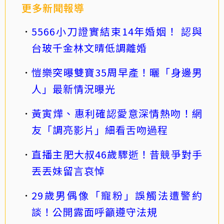
更多新聞報導
5566小刀證實結束14年婚姻！ 認與
台玻千金林文晴低調離婚
愷樂突曝雙寶35周早產！曬「身邊男
人」最新情況曝光
黃寅燁、惠利確認愛意深情熱吻！網
友「調亮影片」細看舌吻過程
直播主肥大叔46歲驟逝！昔競爭對手
丟丟妹留言哀悼
29歲男偶像「寵粉」誤觸法遭警約
談！公開露面呼籲遵守法規