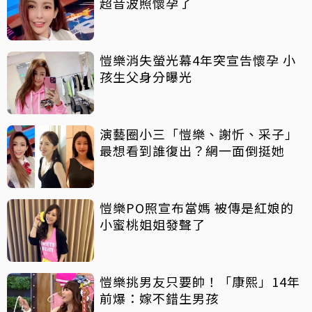
超音波照懷孕了
愷樂消失螢光幕4年突宣告懷孕 小
孩生父身分曝光
演藝圈小三「愷樂、謝忻、采子」
最想看到誰復出？網一面倒挺她
愷樂PO照宣布當媽 被傳是紅娘的
小蜜桃姐姐發聲了
愷樂挑男友只要帥！「康熙」14年
前爆：嫁不錯生男孩