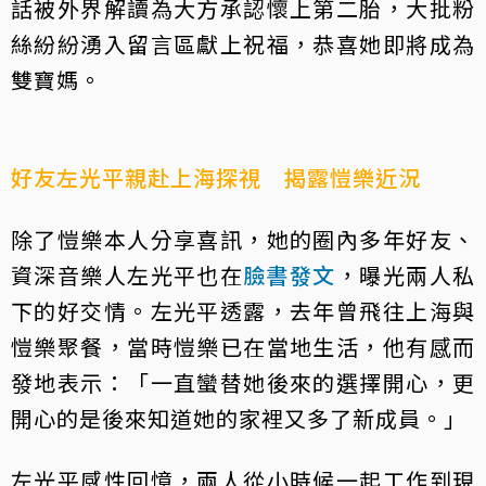
話被外界解讀為大方承認懷上第二胎，大批粉
絲紛紛湧入留言區獻上祝福，恭喜她即將成為
雙寶媽。
好友左光平親赴上海探視 揭露愷樂近況
除了愷樂本人分享喜訊，她的圈內多年好友、
資深音樂人左光平也在
臉書發文
，曝光兩人私
下的好交情。左光平透露，去年曾飛往上海與
愷樂聚餐，當時愷樂已在當地生活，他有感而
發地表示：「一直蠻替她後來的選擇開心，更
開心的是後來知道她的家裡又多了新成員。」
左光平感性回憶，兩人從小時候一起工作到現