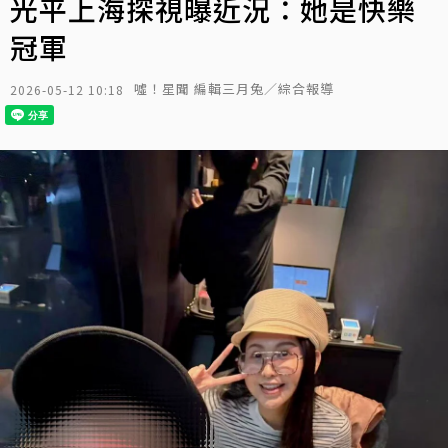
光平上海探視曝近況：她是快樂
冠軍
噓！星聞 編輯三月兔／綜合報導
2026-05-12 10:18