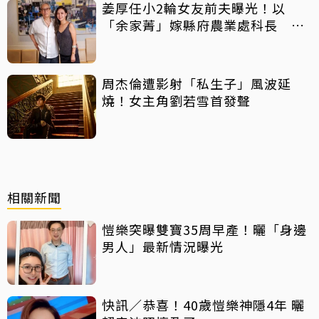
姜厚任小2輪女友前夫曝光！以
「余家菁」嫁縣府農業處科長 交
往3個月即閃婚
周杰倫遭影射「私生子」風波延
燒！女主角劉若雪首發聲
相關新聞
愷樂突曝雙寶35周早產！曬「身邊
男人」最新情況曝光
快訊／恭喜！40歲愷樂神隱4年 曬