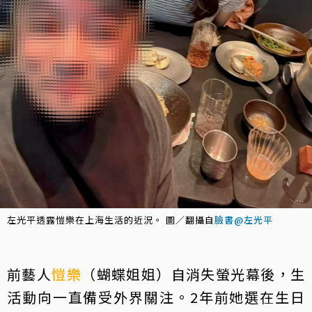
左光平透露愷樂在上海生活的近況。 圖／翻攝自
臉書@左光平
前藝人
愷樂
（蝴蝶姐姐）自消失螢光幕後，生
活動向一直備受外界關注。2年前她選在生日