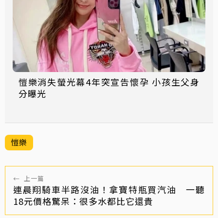
愷樂消失螢光幕4年突宣告懷孕 小孩生父身
分曝光
愷樂
←
上一篇
連晨翔騎車半路沒油！拿寶特瓶買汽油 一聽
18元價格驚呆：很多水都比它還貴