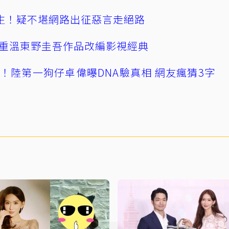
播輕生！疑不堪網路出征惡言走絕路
重溫東野圭吾作品改編影視經典
！陸第一狗仔卓偉曝DNA驗真相 網友瘋猜3字