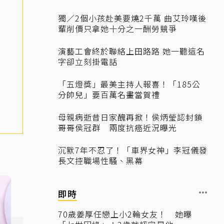
獨／2個小孩赴美要燒2千萬 曲艾玲嘆後
輩削價只拿她十分之一酬勞競爭
演藝工會終於聯絡上田路路 她一聽這名
字卻立刻掛電話
「五燈獎」最美主持人報喜！「185公
分帥兒」要百萬名畫當賀禮
母親病逝昔日家醜再掀！侯炳瑩認封鎖
哥哥侯冠群 兩度抗癌近況曝光
沉默7年不忍了！「車界女神」李冠儀發
長文控職場性騷、黑幕
即時
70歲姜厚任戀上小2輪女友！ 她曝