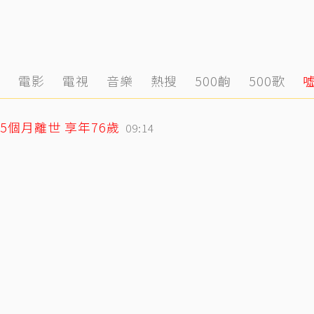
態
電影
電視
音樂
熱搜
500齣
500歌
個月離世 享年76歲
09:14