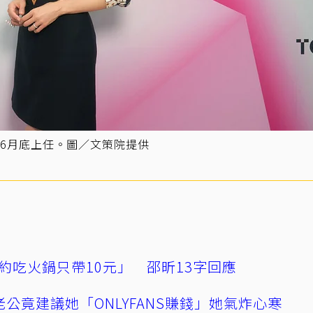
6月底上任。圖／文策院提供
約吃火鍋只帶10元」 邵昕13字回應
公竟建議她「ONLYFANS賺錢」她氣炸心寒