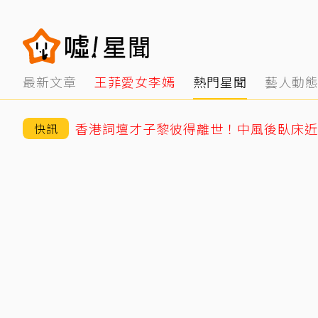
最新文章
王菲愛女李嫣
熱門星聞
藝人動
香港詞壇才子黎彼得離世！中風後臥床近5
快訊