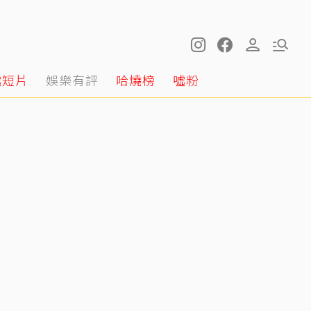
噓短片
娛樂有評
哈燒榜
噓粉