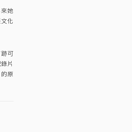
年來她
任文化
有跡可
紀錄片
」的原