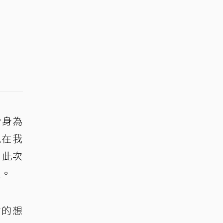
於身為
現在我
」此次
注。
會的想