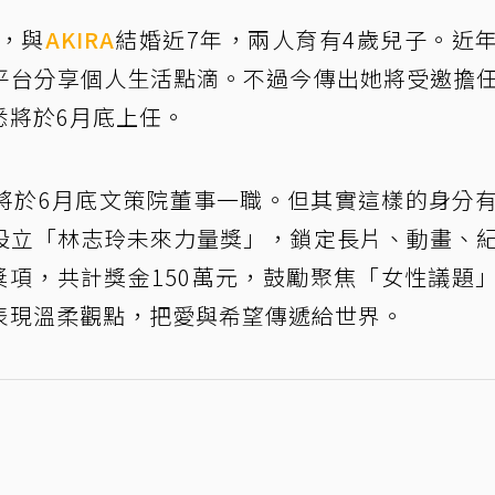
，與
AKIRA
結婚近7年，兩人育有4歲兒子。近
平台分享個人生活點滴。不過今傳出她將受邀擔
悉將於6月底上任。
將於6月底文策院董事一職。但其實這樣的身分
設立「林志玲未來力量獎」，鎖定長片、動畫、
獎項，共計獎金150萬元，鼓勵聚焦「女性議題
表現溫柔觀點，把愛與希望傳遞給世界。