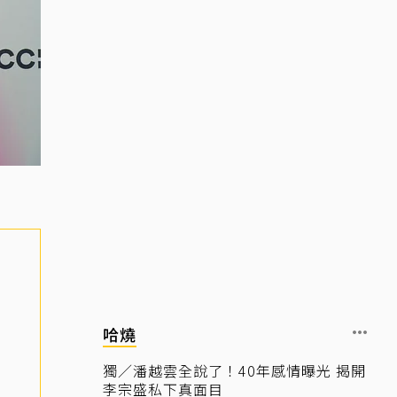
哈燒
獨／潘越雲全說了！40年感情曝光 揭開
李宗盛私下真面目