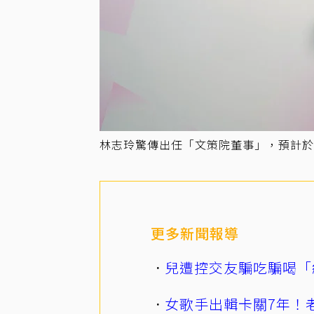
林志玲驚傳出任「文策院董事」，預計於
更多新聞報導
兒遭控交友騙吃騙喝「
女歌手出輯卡關7年！老