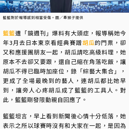
籃籃對於報導感到相當受傷。圖／牽猴子提供
籃籃
遭「鏡週刊」爆料有大頭症，報導稱她今
年3月去日本東京看經典賽蹭
胡瓜
的門票，卻
又和應援團朋友一起，胡瓜請吃高級料理，她
原本不去卻又要跟，還自己縮在角落吃飯，讓
胡瓜不得已臨時加座位，錄「綜藝大集合」，
更成了全場最晚到的藝人，連胡瓜都比她早
到，讓旁人心疼胡瓜成了籃籃的工具人。對
此，籃籃剛發限動親自回應了。
籃籃坦言，早上看到新聞後心情十分低落，她
表示之所以球賽時沒有和大家在一起，是因為