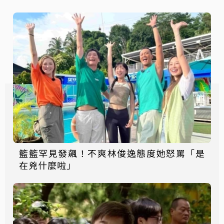
籃籃罕見發飆！不爽林俊逸態度她怒罵「是
在兇什麼啦」