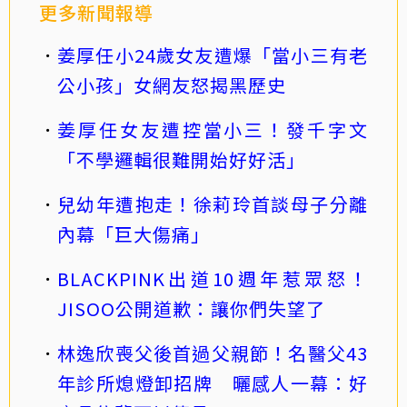
更多新聞報導
姜厚任小24歲女友遭爆「當小三有老
公小孩」女網友怒揭黑歷史
姜厚任女友遭控當小三！發千字文
「不學邏輯很難開始好好活」
兒幼年遭抱走！徐莉玲首談母子分離
內幕「巨大傷痛」
BLACKPINK出道10週年惹眾怒！
JISOO公開道歉：讓你們失望了
林逸欣喪父後首過父親節！名醫父43
年診所熄燈卸招牌 曬感人一幕：好