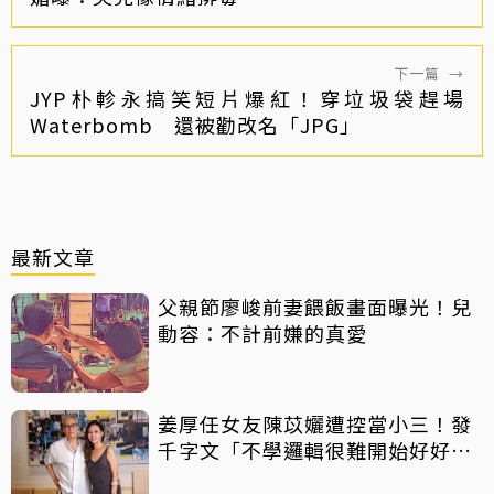
下一篇
→
JYP朴軫永搞笑短片爆紅！穿垃圾袋趕場
Waterbomb 還被勸改名「JPG」
最新文章
父親節廖峻前妻餵飯畫面曝光！兒
動容：不計前嫌的真愛
姜厚任女友陳苡孋遭控當小三！發
千字文「不學邏輯很難開始好好
活」