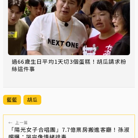
過66歲生日平均1天切3個蛋糕！胡瓜請求粉
絲這件事
籃籃
胡瓜
←
上一篇
「陽光女子合唱團」7.7億票房搬進客廳！孫淑
媚曝：哭完像情緒排毒