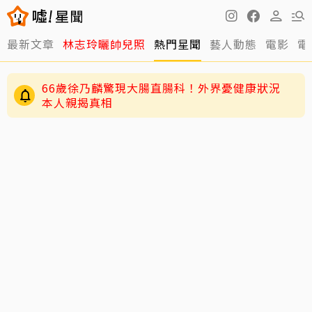
66歲徐乃麟驚現大腸直腸科！外界憂健康狀況
最新文章
林志玲曬帥兒照
熱門星聞
藝人動態
電影
電
本人親揭真相
謝金燕父親節發文憶豬哥亮…「原本打一堆字」
卻刪掉