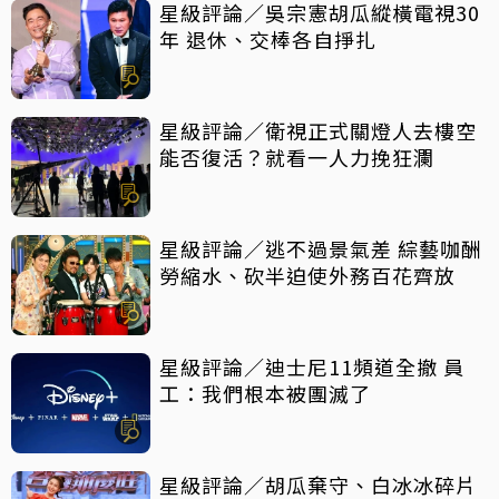
星級評論／吳宗憲胡瓜縱橫電視30
年 退休、交棒各自掙扎
星級評論／衛視正式關燈人去樓空
能否復活？就看一人力挽狂瀾
星級評論／逃不過景氣差 綜藝咖酬
勞縮水、砍半迫使外務百花齊放
星級評論／迪士尼11頻道全撤 員
工：我們根本被團滅了
星級評論／胡瓜棄守、白冰冰碎片