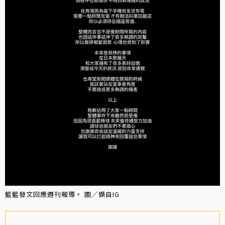
籃籃發文回應週刊報導。 圖／擷自IG