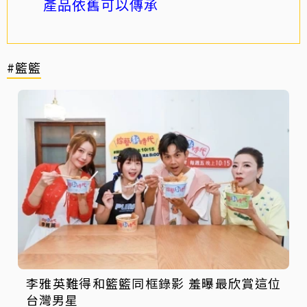
產品依舊可以傳承
#籃籃
李雅英難得和籃籃同框錄影 羞曝最欣賞這位
台灣男星