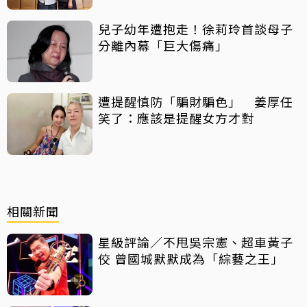
兒子幼年遭抱走！徐莉玲首談母子
分離內幕「巨大傷痛」
遭提醒慎防「騙財騙色」 姜厚任
笑了：應該是提醒女方才對
相關新聞
星級評論／不甩吳宗憲、超車黃子
佼 曾國城默默成為「綜藝之王」