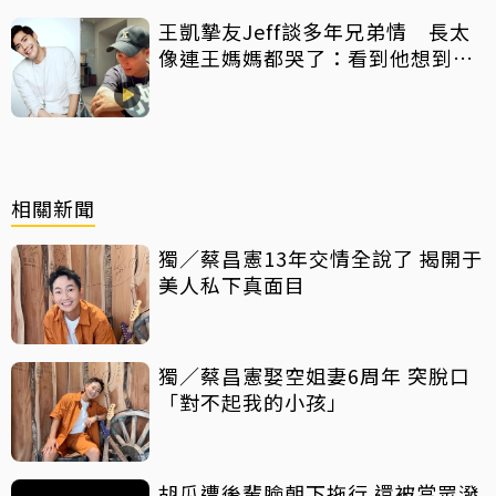
王凱摯友Jeff談多年兄弟情 長太
像連王媽媽都哭了：看到他想到兒
子
相關新聞
獨／蔡昌憲13年交情全說了 揭開于
美人私下真面目
獨／蔡昌憲娶空姐妻6周年 突脫口
「對不起我的小孩」
胡瓜遭後輩臉朝下拖行 還被當眾潑