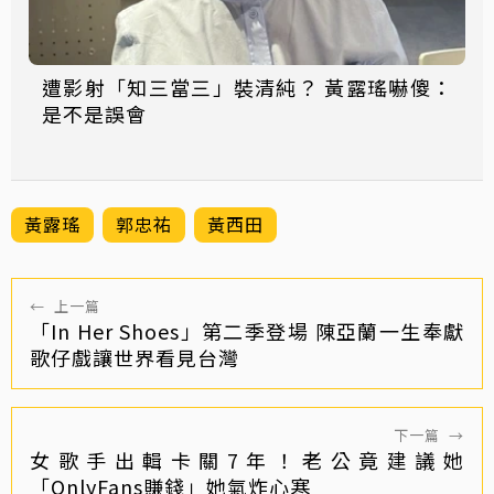
遭影射「知三當三」裝清純？ 黃露瑤嚇傻：
是不是誤會
黃露瑤
郭忠祐
黃西田
←
上一篇
「In Her Shoes」第二季登場 陳亞蘭一生奉獻
歌仔戲讓世界看見台灣
下一篇
→
女歌手出輯卡關7年！老公竟建議她
「OnlyFans賺錢」她氣炸心寒