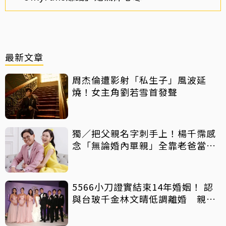
最新文章
周杰倫遭影射「私生子」風波延
燒！女主角劉若雪首發聲
獨／把父親名字刺手上！楊千霈感
念「無論婚內單親」全靠老爸當後
盾
5566小刀證實結束14年婚姻！ 認
與台玻千金林文晴低調離婚 親發
聲：分開一段時間