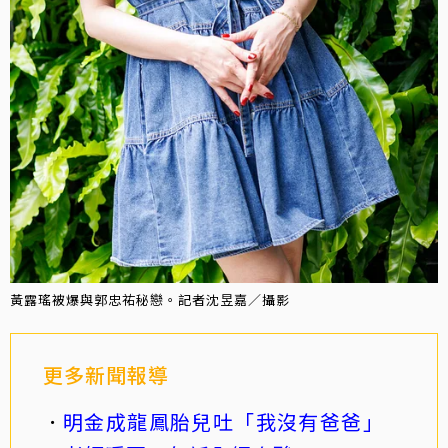
黃露瑤被爆與郭忠祐秘戀。記者沈昱嘉／攝影
更多新聞報導
明金成龍鳳胎兒吐「我沒有爸爸」