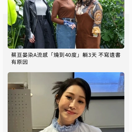
蔡亘晏染A流感「燒到40度」躺3天 不寫遺書
有原因