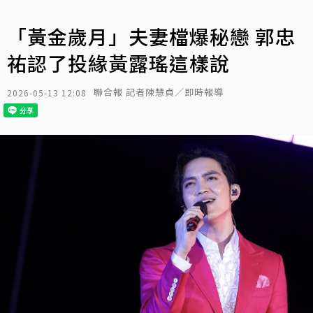
「黃金歲月」夫妻檔爆秘戀 郭忠
祐認了投緣黃露瑤這樣說
聯合報 記者陳慧貞／即時報導
2026-05-13 12:08