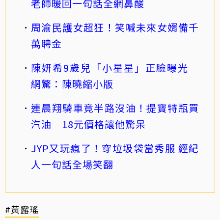
老師暖回一句話全網鼻酸
周渝民護女超狂！笑喊未來女婿備千
萬聘金
陳妍希9歲兒「小星星」正臉曝光
網驚：陳曉縮小版
連晨翔騎車竟半路沒油！提寶特瓶買
汽油 18元價格讓他驚呆
JYP又玩瘋了！穿垃圾袋當秀服 經紀
人一句話全場笑翻
#黃露瑤