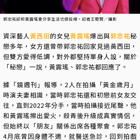
郭忠祐認和黃露瑤會分享生活也很投緣。記者王聰賢／攝影
資深藝人
黃西田
的女兒
黃露瑤
爆出與
郭忠祐
秘
戀多年，女方還曾帶郭忠祐回家見過黃西田，
但雙方愛得低調，對外都堅持單身人設，關於
「秘戀」一說，黃露瑤、郭忠祐都回應了。
據「鏡週刊」報導，2人在拍攝「黃金歲月」
時演夫妻相識，當時郭忠祐還和初戀前女友交
往，直到2022年分手，當時拍攝接近尾聲，他
和黃露瑤擦出愛火，殺青後升級成真實情侶，
但始終以「朋友」關係出席各種聚會。郭忠祐
4月底曾因身體不適，就醫送急診，回到拍戲