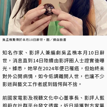
吳孟樵驚傳於本月10日辭世。圖／摘自臉書
知名作家、影評人兼編劇吳孟樵本月10日辭
世，消息直到14日陸續由影評圈人士證實後曝
光。據悉，她早在2024年便已罹癌，但始終未
對外公開病情，如今低調離開人世，也讓不少
影迷與藝文工作者感到錯愕與不捨。
前國家電影及視聽文化中心董事長、影評人藍
祖蔚在社群平台發文透露，近日接獲對方家屬