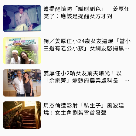
遭提醒慎防「騙財騙色」 姜厚任
笑了：應該是提醒女方才對
獨／姜厚任小24歲女友遭爆「當小
三還有老公小孩」女網友怒揭黑歷
史
姜厚任小2輪女友前夫曝光！以
「余家菁」嫁縣府農業處科長 交
往3個月即閃婚
周杰倫遭影射「私生子」風波延
燒！女主角劉若雪首發聲