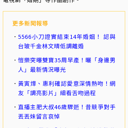
更多新聞報導
5566小刀證實結束14年婚姻！ 認與
台玻千金林文晴低調離婚
愷樂突曝雙寶35周早產！曬「身邊男
人」最新情況曝光
黃寅燁、惠利確認愛意深情熱吻！網
友「調亮影片」細看舌吻過程
直播主肥大叔46歲驟逝！昔競爭對手
丟丟妹留言哀悼