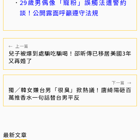
29歲男偶像「寵粉」誤觸法遭警約
談！公開露面呼籲遵守法規
←
上一篇
兒子被爆到處騙吃騙喝！邵昕傳已移居美國3年
又再婚了
下一篇
→
獨／韓女嫌台男「很臭」掀熱議！唐綺陽砸百
萬推香水一句話替台男平反
最新文章