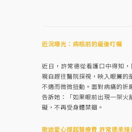
近況曝光：病榻前的最後叮囑
近日，許常德從看護口中得知，
親自趕往醫院探視，映入眼簾的
不適而微微扭動。面對病痛的折
告訴她：「如果眼前出現一架火
礙，不再受身體禁錮。
歌迷愛心撐起醫療費 許常德承接