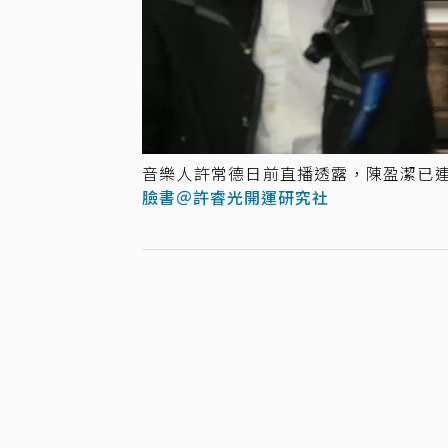
音樂人許常德日前直播透露，陳盈潔已連
臉書＠許睿光開運研究社