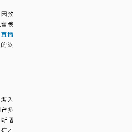
年因教
上奮戰
的直播
生的終
盈潔入
間曾多
不斷嘔
，這才