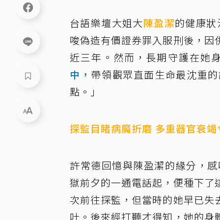
台語樂壇大姐大
陳盈潔
的健康狀
唆偽造有價證券罪入服刑後，因
近三年。然而，長期守護在她
中，
帶領觀眾直面生命最沈重的
點。」
探監目睹病魔折磨 多重器官衰竭
許常德回憶與陳盈潔的緣分，感
獄前夕的一通電話起，便種下了
次前往探監，但當時的她早已失
吐。後來經打聽才得知，她的身