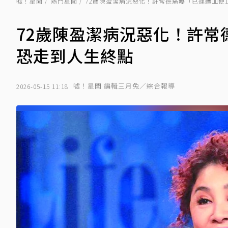
噓！星聞
熱門星聞
72歲陳盈潔病況惡化！許常德痛曝「已連續血便
72歲陳盈潔病況惡化！許常
恐走到人生終點
噓！星聞 編輯三月兔／綜合報導
2026-05-15 11:18