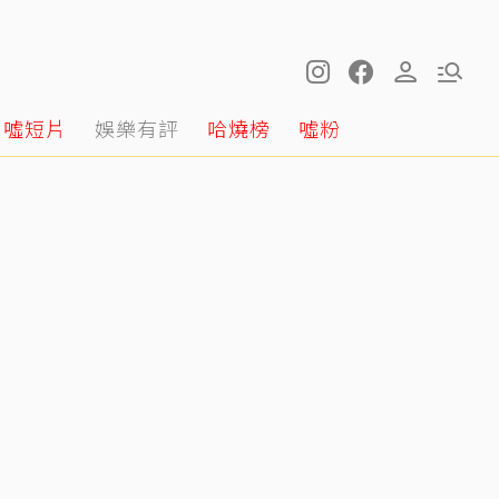
噓短片
娛樂有評
哈燒榜
噓粉