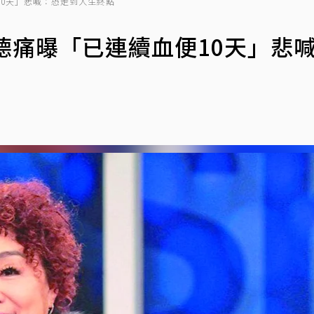
10天」悲喊：恐走到人生終點
德痛曝「已連續血便10天」悲