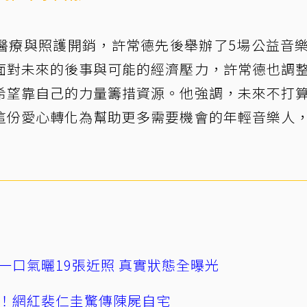
醫療與照護開銷，許常德先後舉辦了5場公益音
面對未來的後事與可能的經濟壓力，許常德也調
希望靠自己的力量籌措資源。他強調，未來不打
這份愛心轉化為幫助更多需要機會的年輕音樂人
一口氣曬19張近照 真實狀態全曝光
！網紅裴仁圭驚傳陳屍自宅