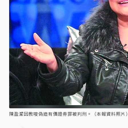
陳盈潔因教唆偽造有價證券罪被判刑。（本報資料照片