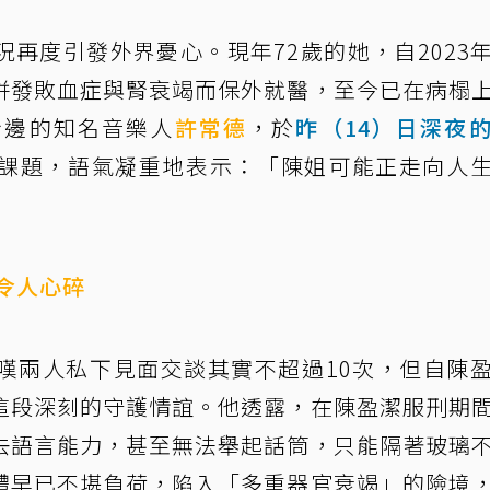
況再度引發外界憂心。現年72歲的她，自2023
併發敗血症與腎衰竭而保外就醫，至今已在病榻
身邊的知名音樂人
許常德
，於
昨（14）日深夜
課題，語氣凝重地表示：「陳姐可能正走向人
令人心碎
嘆兩人私下見面交談其實不超過10次，但自陳
這段深刻的守護情誼。他透露，在陳盈潔服刑期
去語言能力，甚至無法舉起話筒，只能隔著玻璃
體早已不堪負荷，陷入「多重器官衰竭」的險境