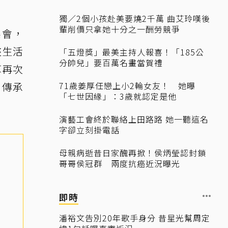
獨／2個小孩赴美要燒2千萬 曲艾玲嘆後
輩削價只拿她十分之一酬勞競爭
樂會，
整生活
「五燈獎」最美主持人報喜！「185公
分帥兒」要百萬名畫當賀禮
算再次
，傳承
71歲姜厚任戀上小2輪女友！ 她曝
「七世因緣」：3歲就認定是他
演藝工會終於聯絡上田路路 她一聽這名
字卻立刻掛電話
母親病逝昔日家醜再掀！侯炳瑩認封鎖
哥哥侯冠群 兩度抗癌近況曝光
即時
潘裕文告別20年歌手身分 昔星光幫周定