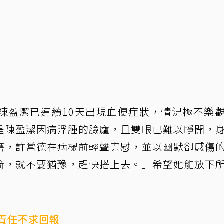
陳盈潔已連續10天出現血便症狀，情況極不樂
是陳盈潔因病浮腫的臉龐，且雙眼已難以睜開，
磨，許常德在病榻前輕聲寬慰，並以幽默卻感傷
箭，就不要猶豫，趕快搭上去。」希望她能放下
責任不求回報