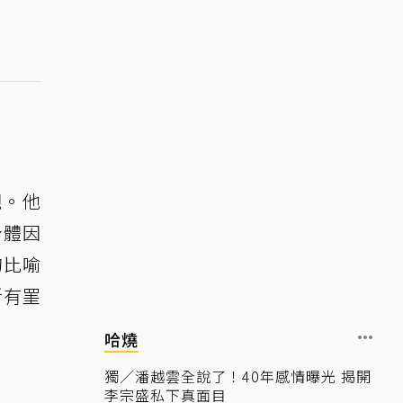
觀。他
身體因
的比喻
所有罣
哈燒
獨／潘越雲全說了！40年感情曝光 揭開
李宗盛私下真面目