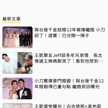
最新文章
與台玻千金結婚12年被爆離婚 小刀
認了！證實：已分開一陣子
王凱摯友Jeff談多年兄弟情 長太
像連王媽媽都哭了：看到他想到兒
子
小刀驚爆豪門婚變！與台玻千金12
年婚姻傳已畫句點 離婚原因曝光
王凱靈堂曝光！白衣遺照+黑色郵