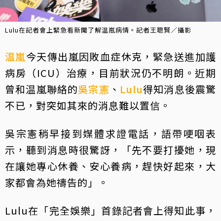
Lulu在記者會上緊急看新聞了解温嵐病情。記者王聰賢／攝影
温嵐
今天傳出嵐因敗血症休克，緊急送進加護
病房（ICU）治療，目前狀況仍不明朗。近期
曾和温嵐聯絡的
吳宗憲
、
Lulu
得知消息後震驚
不已，對突如其來的消息難以置信。
吳宗憲稍早接到媒體求證電話，語帶哽咽表
示，聽到消息時很驚訝，「先不要打擾她，現
在讓她專心休養、安心養病，趕快好起來，大
家都會為她禱告的」。
Lulu在「完全娛樂」首錄記者會上得知此事，