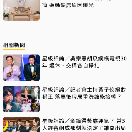
筒 媽媽缺席原因曝光
相關新聞
星級評論／吳宗憲胡瓜縱橫電視30
年 退休、交棒各自掙扎
星級評論／記者會主持黃子佼絕對
稱王 落馬後牌局重洗誰能接棒？
星級評論／金鐘得獎靠運氣？ 當5
人評審組成那刻就決定了誰會出局