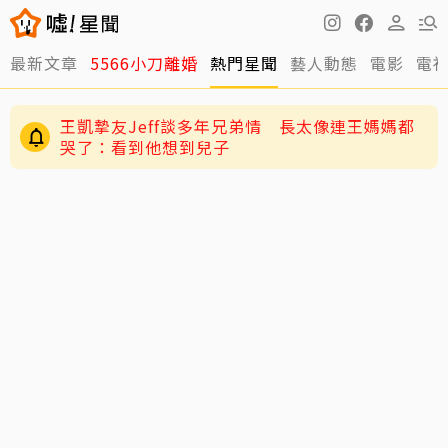
最新文章
5566小刀離婚
熱門星聞
藝人動態
電影
電
王凱摯友Jeff談多年兄弟情 長太像連王媽媽都
哭了：看到他想到兒子
陳妍希9歲兒「小星星」長大了！正臉曝光 網
驚：陳曉縮小版