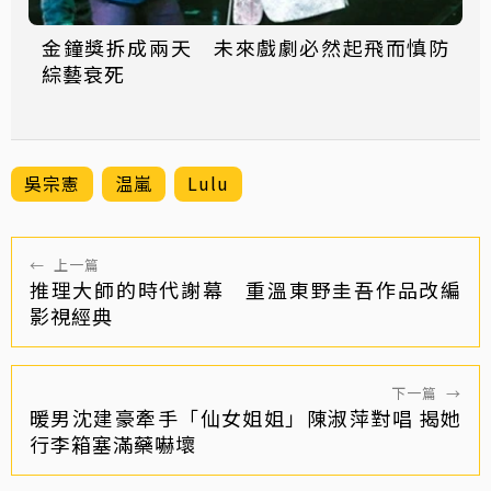
金鐘獎拆成兩天 未來戲劇必然起飛而慎防
綜藝衰死
吳宗憲
温嵐
Lulu
←
上一篇
推理大師的時代謝幕 重溫東野圭吾作品改編
影視經典
下一篇
→
暖男沈建豪牽手「仙女姐姐」陳淑萍對唱 揭她
行李箱塞滿藥嚇壞