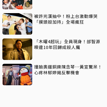
被許光漢抽中！粉上台激動爆哭
「摸頭殺加持」全場瘋狂
「木曜4超玩」全員現身！邰智源
暌違10年回歸成殺人魔
撞臉奧運銅牌陳念琴…黃宣驚呆！
心疼林郁婷揭反擊機會