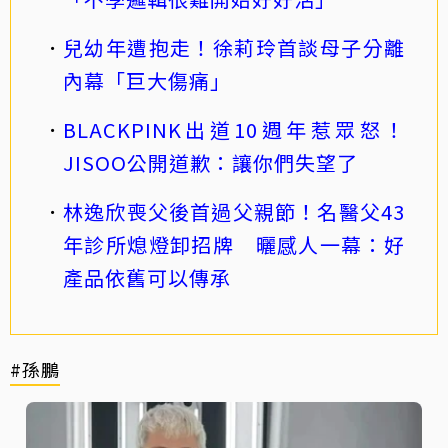
兒幼年遭抱走！徐莉玲首談母子分離
內幕「巨大傷痛」
BLACKPINK出道10週年惹眾怒！
JISOO公開道歉：讓你們失望了
林逸欣喪父後首過父親節！名醫父43
年診所熄燈卸招牌 曬感人一幕：好
產品依舊可以傳承
#孫鵬