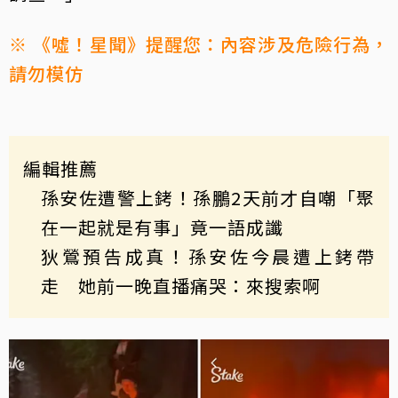
※ 《噓！星聞》提醒您：內容涉及危險行為，
請勿模仿
編輯推薦
孫安佐遭警上銬！孫鵬2天前才自嘲「聚
在一起就是有事」竟一語成讖
狄鶯預告成真！孫安佐今晨遭上銬帶
走 她前一晚直播痛哭：來搜索啊