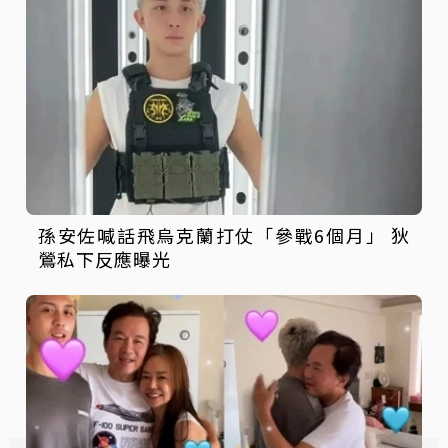
孫安佐喊話飛烏克蘭打仗「參戰6個月」 狄
鶯私下反應曝光