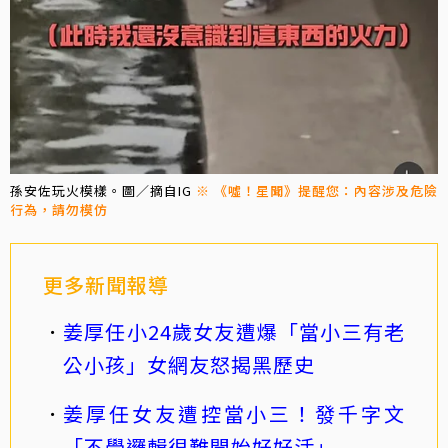
孫安佐玩火模樣。圖／摘自IG
※ 《噓！星聞》提醒您：內容涉及危險
行為，請勿模仿
更多新聞報導
姜厚任小24歲女友遭爆「當小三有老
公小孩」女網友怒揭黑歷史
姜厚任女友遭控當小三！發千字文
「不學邏輯很難開始好好活」