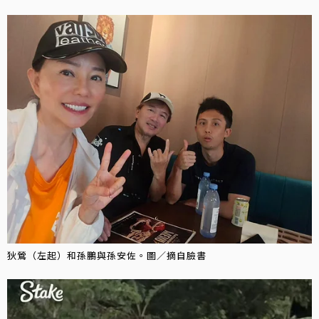
狄鶯（左起）和孫鵬與孫安佐。圖／摘自臉書