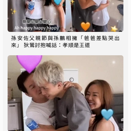
孫安佐父親節與孫鵬相擁「爸爸差點哭出
來」 狄鶯討抱喊話：孝順是王道