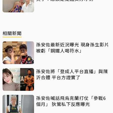
相關新聞
孫安佐最新近況曝光 現身孫生影片
被虧「鋼鐵人喝符水」
孫安佐將「登成人平台直播」與陳
沂合體 平台方證實了
孫安佐喊話飛烏克蘭打仗「參戰6
個月」 狄鶯私下反應曝光