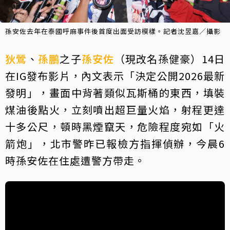
孫安佐去年在泰國呼麻事件後首度出面受訪模樣。記者沈昱嘉／攝影
狄鶯
、
孫鵬
之子
孫安佐
（現改名孫健豪）14日
在IG發布影片，內文表示「決定公開2026最新
發明」，畫面中背著類似瓦斯桶的東西，填裝
煤油後點火，立刻噴出超巨量火焰，射程更達
十多公尺，頓時黑煙竄天，危險程度宛如「火
箭炮」，北市警昨已報檢方指揮偵辦，今晨6
時孫安佐在住處遭警方帶走。