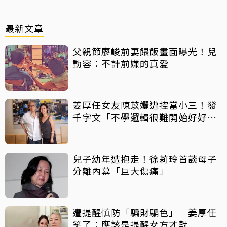
最新文章
父親節廖峻前妻餵飯畫面曝光！兒
動容：不計前嫌的真愛
姜厚任女友陳苡孋遭控當小三！發
千字文「不學邏輯很難開始好好
活」
兒子幼年遭抱走！徐莉玲首談母子
分離內幕「巨大傷痛」
遭提醒慎防「騙財騙色」 姜厚任
笑了：應該是提醒女方才對