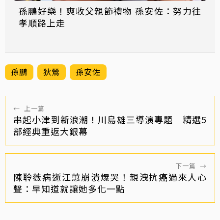
孫鵬好樂！爽收父親節禮物 孫安佐：努力往
孝順路上走
孫鵬
狄鶯
孫安佐
←
上一篇
串起小津到新浪潮！川島雄三導演專題 精選5
部經典重返大銀幕
下一篇
→
陳聆薇病逝江蕙崩潰爆哭！親洩抗癌過來人心
聲：早知道就讓她多化一點