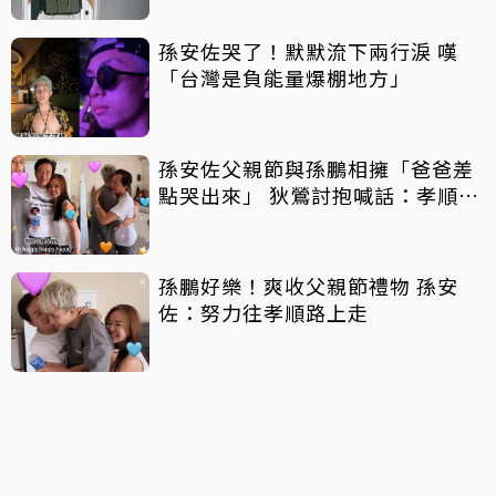
孫安佐哭了！默默流下兩行淚 嘆
「台灣是負能量爆棚地方」
孫安佐父親節與孫鵬相擁「爸爸差
點哭出來」 狄鶯討抱喊話：孝順是
王道
孫鵬好樂！爽收父親節禮物 孫安
佐：努力往孝順路上走