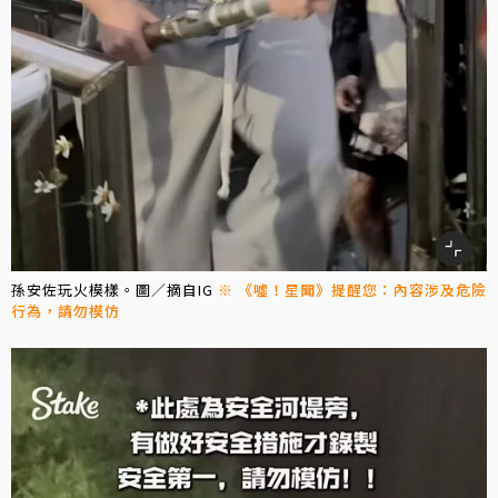
孫安佐玩火模樣。圖／摘自IG
※ 《噓！星聞》提醒您：內容涉及危險
行為，請勿模仿