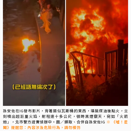
孫安佐在IG發布影片，背著類似瓦斯桶的東西，填裝煤油後點火，立
刻噴出超巨量火焰，射程達十多公尺，頓時黑煙竄天，宛如「火箭
炮」，北市警方證實偵辦中。圖／擷取、合併自孫安佐IG
※ 《噓！星
聞》提醒您：內容涉及危險行為，請勿模仿