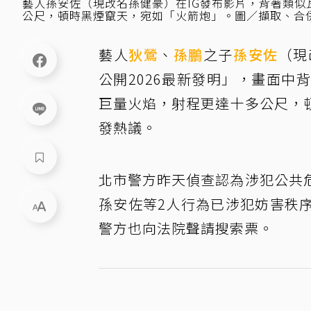
藝人孫安佐（現改名孫健豪）在IG發布影片，背著類
公尺，頓時黑煙竄天，宛如「火箭炮」。圖／擷取、合併
藝人
狄鶯
、
孫鵬
之子
孫安佐
（現
公開2026最新發明」，畫面
巨量火焰，射程更達十多公尺，
發熱議。
北市警方昨天偵查認為涉犯公共
孫安佐等2人行為已涉犯妨害秩
警方也向法院聲請搜索票。