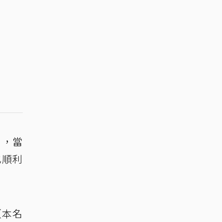
索，當
也順利
（本名