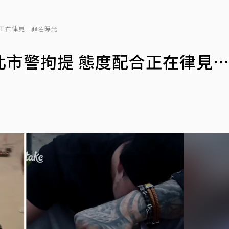
正在律見…罪名曝光
北市警拘提 態度配合正在律見