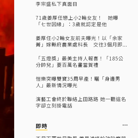
李宗盛私下真面目
71歲姜厚任戀上小2輪女友！ 她曝
「七世因緣」：3歲就認定是他
姜厚任小2輪女友前夫曝光！以「余家
菁」嫁縣府農業處科長 交往3個月即...
「五燈獎」最美主持人報喜！「185公
分帥兒」要百萬名畫當賀禮
愷樂突曝雙寶35周早產！曬「身邊男
人」最新情況曝光
演藝工會終於聯絡上田路路 她一聽這名
字卻立刻掛電話
即時