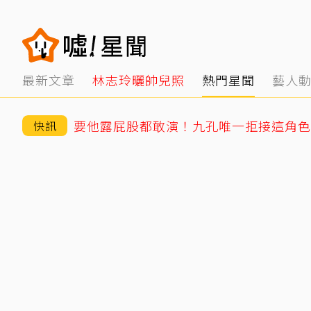
最新文章
林志玲曬帥兒照
熱門星聞
藝人
要他露屁股都敢演！九孔唯一拒接這角色
快訊