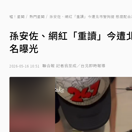
噓！星聞
熱門星聞
孫安佐、網紅「重讀」今遭北市警拘提 態度配合
孫安佐、網紅「重讀」今遭
名曝光
聯合報 記者翁至成／台北即時報導
2026-05-16 10:51