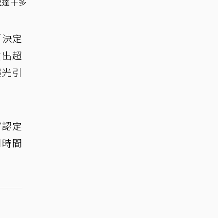
程達十多
「決定
噴出超
曝光引
官認定
同時間