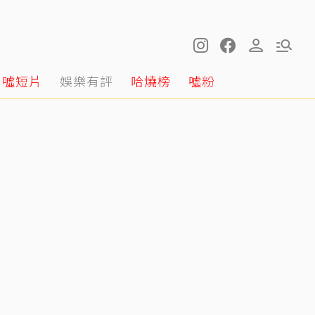
噓短片
娛樂有評
哈燒榜
噓粉