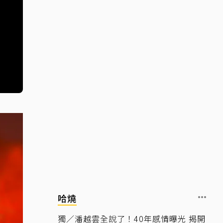
哈燒
獨／潘越雲全說了！40年感情曝光 揭開