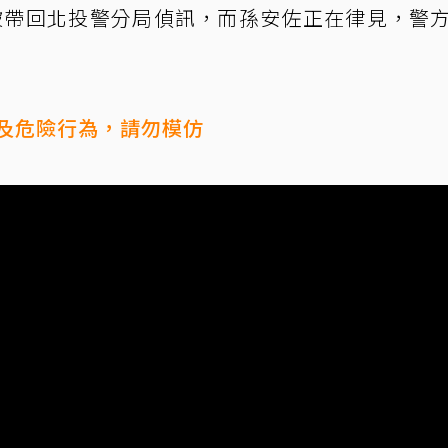
被帶回北投警分局偵訊，而孫安佐正在律見，警
及危險行為，請勿模仿