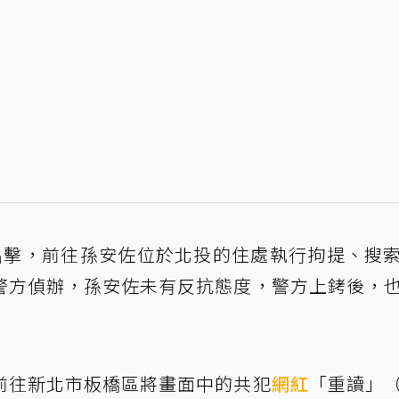
出擊，前往孫安佐位於北投的住處執行拘提、搜
警方偵辦，孫安佐未有反抗態度，警方上銬後，
前往新北市板橋區將畫面中的共犯
網紅
「重讀」