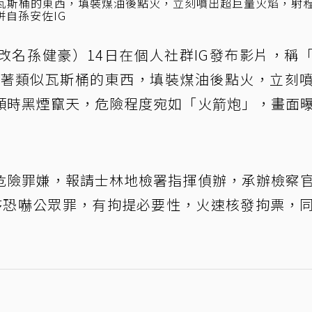
似瓦斯桶的東西，填裝煤油後點火，立刻噴出超巨量火焰，射
自孫安佐IG
改名孫健豪）14日在個人社群IG發布影片，稱
中背著類似瓦斯桶的東西，填裝煤油後點火，立刻
頓時黑煙竄天，危險程度宛如「火箭炮」，畫面
危險罪嫌，報請士林地檢署指揮偵辦，承辦檢察
序恐嚇公眾罪，有拘提必要性，火速核發拘票，