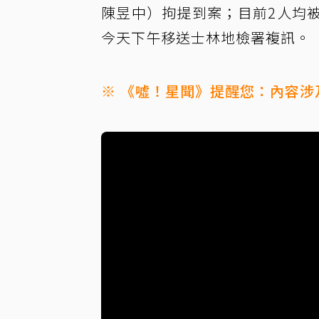
陳昱中）拘提到案；目前2人均
今天下午移送士林地檢署複訊。
※ 《噓！星聞》提醒您：內容涉