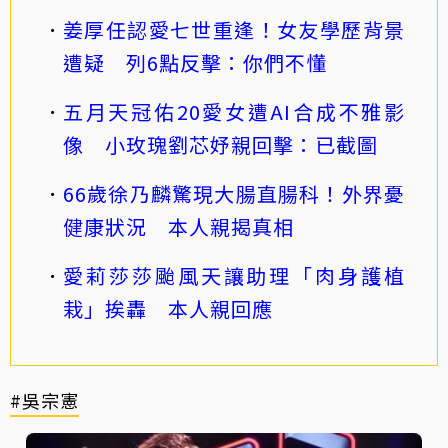
姜厚任認愛七世重逢！女友學歷背景
遭疑 列6點反擊：你們不懂
五月天冠佑20愛女遭AI合成不雅影
像 小玫瑰劉芯妤親回擊：已截圖
66歲徐乃麟驚現大腸直腸科！外界憂
健康狀況 本人親揭真相
愛莉莎莎颱風天讓助理「肉身護植
栽」挨轟 本人親回應
#吳宗憲