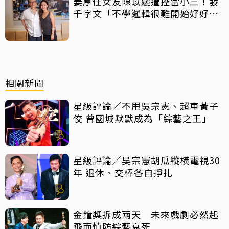
姜厚任女友陳苡孋遭控當小三！發
千字文「不學邏輯很難開始好好
活」
相關新聞
星級評論／不甩吳宗憲、超車黃子
佼 曾國城默默成為「綜藝之王」
星級評論／吳宗憲胡瓜縱橫電視30
年 退休、交棒各自掙扎
金鐘獎拆成兩天 未來戲劇必然起
飛而慎防綜藝衰死