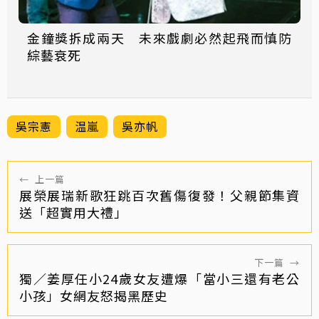
金鐘獎拆成兩天 未來戲劇必然起飛而慎防
綜藝衰死
吳宗憲
温嵐
吳亦帆
←
上一篇
展榮展瑞新歌狂跳百次舊傷復發！父親節集資
送「超實用大禮」
下一篇
→
獨／姜厚任小24歲女友遭爆「當小三還有老公
小孩」女網友怒揭黑歷史