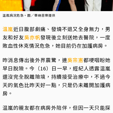
温嵐病況危急。圖／華納音樂提供
温嵐
近日腹部劇痛、發燒不退又全身無力，男
友和好友
吳亦帆
發現後立刻送她去醫院，一度
敗血性休克情況危急，她目前仍在加護病房。
昨消息傳出後外界震驚，連
吳宗憲
都哽咽盼她
早日脫險。今（16）日一早，經紀人透露温嵐
還沒完全脫離險境，持續接受治療中，不過今
天的氣色比昨天好一點，只是仍未離開加護病
房。
温嵐的親友都在病房外陪伴，但因一天只能探