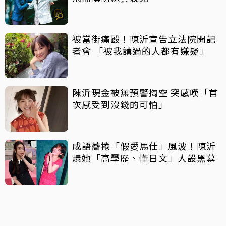
被當街痛毆！陳沂宣告立法院開記
者會 「被我講過的人都有嫌疑」
陳沂現金被無預警掏空 突感嘆「首
次感受到沒錢的可怕」
成語蕎捲「假愛馬仕」風波！陳沂
爆她「高學歷、懂日文」人設黑幕