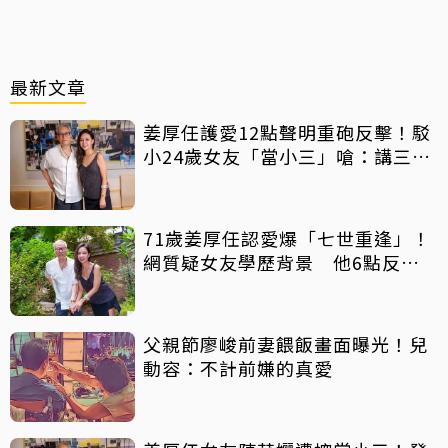
最新文章
姜厚任護愛12點聲明重砲反擊！駁
小24歲女友「當小三」嗆：講三
小？
71歲姜厚任認愛爆「七世重逢」！
網質疑女友學歷背景 他6點反
擊：你們不懂
父親節廖峻前妻餵飯畫面曝光！兒
動容：不計前嫌的真愛