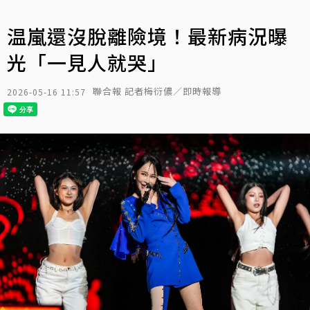
温嵐還沒脫離險境！最新病況曝
光「一見人就哭」
聯合報 記者梅衍儂／即時報導
2026-05-16 11:57